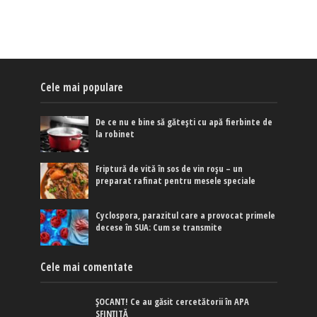
Cele mai populare
De ce nu e bine să gătești cu apă fierbinte de
la robinet
Friptură de vită în sos de vin roșu – un
preparat rafinat pentru mesele speciale
Cyclospora, parazitul care a provocat primele
decese în SUA: Cum se transmite
Cele mai comentate
ȘOCANT! Ce au găsit cercetătorii în APA
SFINȚITĂ