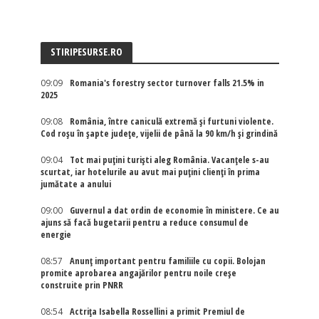
STIRIPESURSE.RO
09:09
Romania's forestry sector turnover falls 21.5% in
2025
09:08
România, între caniculă extremă și furtuni violente.
Cod roșu în șapte județe, vijelii de până la 90 km/h și grindină
09:04
Tot mai puțini turiști aleg România. Vacanțele s-au
scurtat, iar hotelurile au avut mai puțini clienți în prima
jumătate a anului
09:00
Guvernul a dat ordin de economie în ministere. Ce au
ajuns să facă bugetarii pentru a reduce consumul de
energie
08:57
Anunț important pentru familiile cu copii. Bolojan
promite aprobarea angajărilor pentru noile creșe
construite prin PNRR
08:54
Actriţa Isabella Rossellini a primit Premiul de