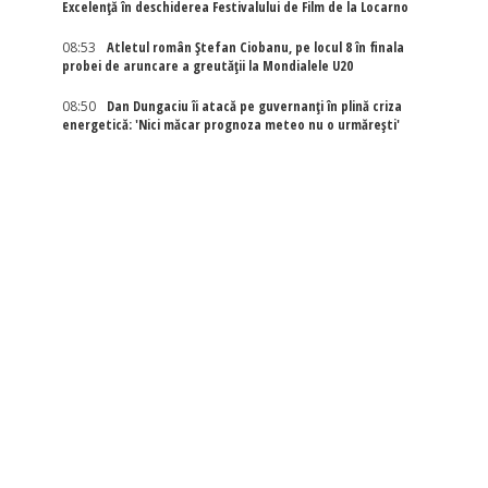
Excelenţă în deschiderea Festivalului de Film de la Locarno
08:53
Atletul român Ștefan Ciobanu, pe locul 8 în finala
probei de aruncare a greutății la Mondialele U20
08:50
Dan Dungaciu îi atacă pe guvernanți în plină criza
energetică: 'Nici măcar prognoza meteo nu o urmărești'