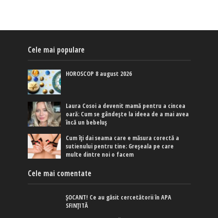
Cele mai populare
HOROSCOP 8 august 2026
Laura Cosoi a devenit mamă pentru a cincea
oară: Cum se gândește la ideea de a mai avea
încă un bebeluș
Cum îți dai seama care e măsura corectă a
sutienului pentru tine: Greșeala pe care
multe dintre noi o facem
Cele mai comentate
ȘOCANT! Ce au găsit cercetătorii în APA
SFINȚITĂ