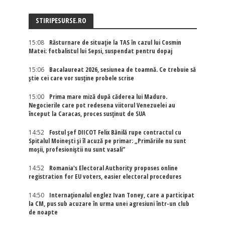
STIRIPESURSE.RO
15:08
Răsturnare de situație la TAS în cazul lui Cosmin
Matei: fotbalistul lui Sepsi, suspendat pentru dopaj
15:06
Bacalaureat 2026, sesiunea de toamnă. Ce trebuie să
știe cei care vor susține probele scrise
15:00
Prima mare miză după căderea lui Maduro.
Negocierile care pot redesena viitorul Venezuelei au
început la Caracas, proces susținut de SUA
14:52
Fostul șef DIICOT Felix Bănilă rupe contractul cu
Spitalul Moinești și îl acuză pe primar: „Primăriile nu sunt
moșii, profesioniștii nu sunt vasali”
14:52
Romania's Electoral Authority proposes online
registration for EU voters, easier electoral procedures
14:50
Internaţionalul englez Ivan Toney, care a participat
la CM, pus sub acuzare în urma unei agresiuni într-un club
de noapte