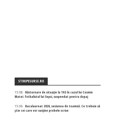
STIRIPESURSE.RO
15:08
Răsturnare de situație la TAS în cazul lui Cosmin
Matei: fotbalistul lui Sepsi, suspendat pentru dopaj
15:06
Bacalaureat 2026, sesiunea de toamnă. Ce trebuie să
știe cei care vor susține probele scrise