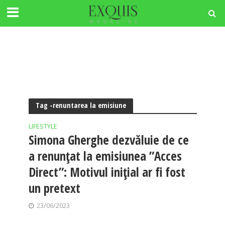
Tag -renuntarea la emisiune
LIFESTYLE
Simona Gherghe dezvăluie de ce
a renunțat la emisiunea ”Acces
Direct”: Motivul inițial ar fi fost
un pretext
23/06/2023