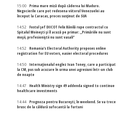
15:00
Prima mare miză după căderea lui Maduro.
Negocierile care pot redesena viitorul Venezuelei au
început la Caracas, proces susținut de SUA
14:52
Fostul șef DIICOT Felix Bănilă rupe contractul cu
Spitalul Moinești și îl acuză pe primar: „Primăriile nu sunt
moșii, profesioniștii nu sunt vasali”
14:52
Romania's Electoral Authority proposes online
registration for EU voters, easier electoral procedures
14:50
Internaţionalul englez Ivan Toney, care a participat
la CM, pus sub acuzare în urma unei agresiuni într-un club
de noapte
14:47
Health Ministry sign 49 addenda signed to continue
healthcare investments
14:44
Prognoza pentru București, în weekend. Se va trece
brusc de la căldură sufocantă la furtuni