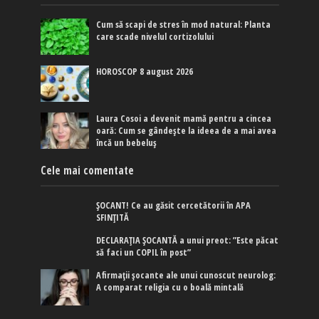
Cum să scapi de stres în mod natural: Planta
care scade nivelul cortizolului
HOROSCOP 8 august 2026
Laura Cosoi a devenit mamă pentru a cincea
oară: Cum se gândește la ideea de a mai avea
încă un bebeluș
Cele mai comentate
ȘOCANT! Ce au găsit cercetătorii în APA
SFINȚITĂ
DECLARAȚIA ȘOCANTĂ a unui preot: ”Este păcat
să faci un COPIL în post”
Afirmaţii şocante ale unui cunoscut neurolog:
A comparat religia cu o boală mintală