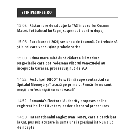
STIRIPESURSE.RO
15:08
Răsturnare de situație la TAS în cazul lui Cosmin
Matei: fotbalistul lui Sepsi, suspendat pentru dopaj
15:06
Bacalaureat 2026, sesiunea de toamnă. Ce trebuie să
știe cei care vor susține probele scrise
15:00
Prima mare miză după căderea lui Maduro.
Negocierile care pot redesena viitorul Venezuelei au
început la Caracas, proces susținut de SUA
14:52
Fostul șef DIICOT Felix Bănilă rupe contractul cu
Spitalul Moinești și îl acuză pe primar: „Primăriile nu sunt
moșii, profesioniștii nu sunt vasali”
14:52
Romania's Electoral Authority proposes online
registration for EU voters, easier electoral procedures
14:50
Internaţionalul englez Ivan Toney, care a participat
la CM, pus sub acuzare în urma unei agresiuni într-un club
de noapte