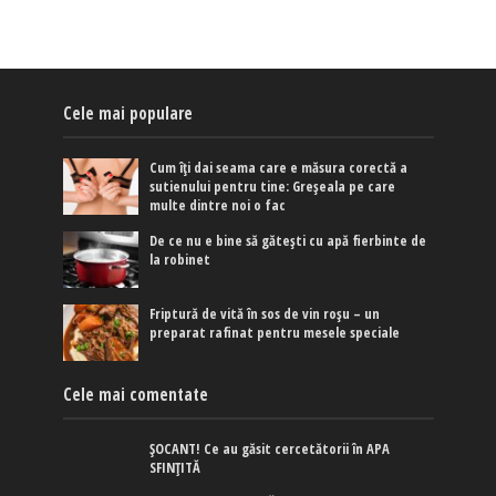
Cele mai populare
Cum îți dai seama care e măsura corectă a
sutienului pentru tine: Greșeala pe care
multe dintre noi o fac
De ce nu e bine să gătești cu apă fierbinte de
la robinet
Friptură de vită în sos de vin roșu – un
preparat rafinat pentru mesele speciale
Cele mai comentate
ȘOCANT! Ce au găsit cercetătorii în APA
SFINȚITĂ