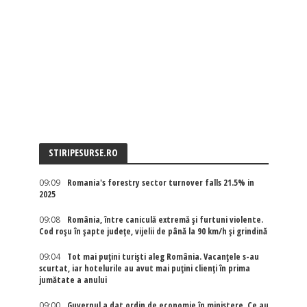
STIRIPESURSE.RO
09:09
Romania's forestry sector turnover falls 21.5% in
2025
09:08
România, între caniculă extremă și furtuni violente.
Cod roșu în șapte județe, vijelii de până la 90 km/h și grindină
09:04
Tot mai puțini turiști aleg România. Vacanțele s-au
scurtat, iar hotelurile au avut mai puțini clienți în prima
jumătate a anului
09:00
Guvernul a dat ordin de economie în ministere. Ce au