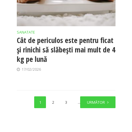
SANATATE
Cât de periculos este pentru ficat
și rinichi să slăbești mai mult de 4
kg pe lună
17/02/2026
1
2
3
…
URMĂTOR
8