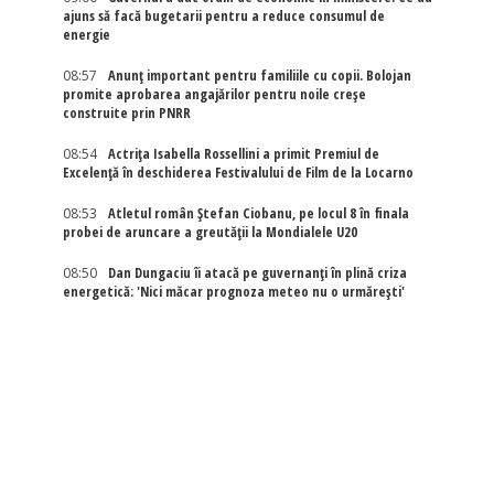
ajuns să facă bugetarii pentru a reduce consumul de
energie
08:57
Anunț important pentru familiile cu copii. Bolojan
promite aprobarea angajărilor pentru noile creșe
construite prin PNRR
08:54
Actriţa Isabella Rossellini a primit Premiul de
Excelenţă în deschiderea Festivalului de Film de la Locarno
08:53
Atletul român Ștefan Ciobanu, pe locul 8 în finala
probei de aruncare a greutății la Mondialele U20
08:50
Dan Dungaciu îi atacă pe guvernanți în plină criza
energetică: 'Nici măcar prognoza meteo nu o urmărești'