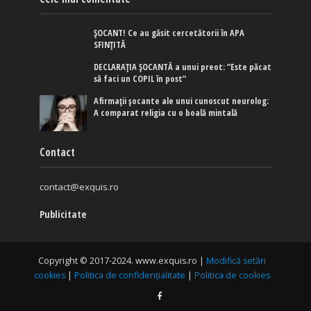
ȘOCANT! Ce au găsit cercetătorii în APA
SFINȚITĂ
DECLARAȚIA ȘOCANTĂ a unui preot: ”Este păcat
să faci un COPIL în post”
Afirmaţii şocante ale unui cunoscut neurolog:
A comparat religia cu o boală mintală
Contact
contact@exquis.ro
Publicitate
Copyright © 2017-2024. www.exquis.ro |
Modifică setări
cookies
|
Politica de confidențialitate
|
Politica de cookies