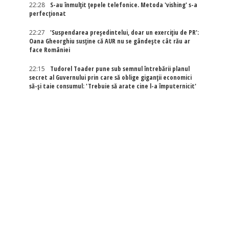
22:28
S-au înmulțit țepele telefonice. Metoda 'vishing' s-a
perfecționat
22:27
'Suspendarea președintelui, doar un exercițiu de PR':
Oana Gheorghiu susține că AUR nu se gândește cât rău ar
face României
22:15
Tudorel Toader pune sub semnul întrebării planul
secret al Guvernului prin care să oblige giganții economici
să-și taie consumul: 'Trebuie să arate cine l-a împuternicit'