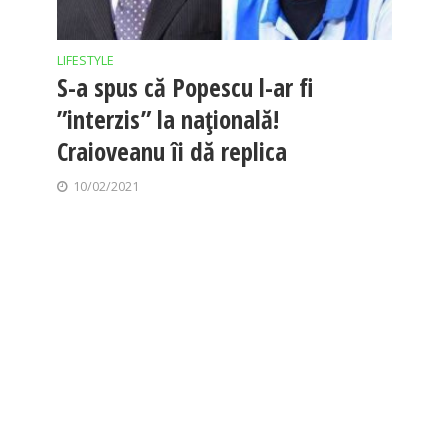
LIFESTYLE
S-a spus că Popescu l-ar fi
”interzis” la națională!
Craioveanu îi dă replica
10/02/2021