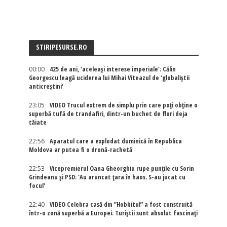
STIRIPESURSE.RO
00:00
425 de ani, 'aceleași interese imperiale': Călin
Georgescu leagă uciderea lui Mihai Viteazul de 'globaliștii
anticreștini'
23:05
VIDEO Trucul extrem de simplu prin care poți obține o
superbă tufă de trandafiri, dintr-un buchet de flori deja
tăiate
22:56
Aparatul care a explodat duminică în Republica
Moldova ar putea fi o dronă-rachetă
22:53
Vicepremierul Oana Gheorghiu rupe punțile cu Sorin
Grindeanu și PSD: 'Au aruncat țara în haos. S-au jucat cu
focul'
22:40
VIDEO Celebra casă din ”Hobbitul” a fost construită
într-o zonă superbă a Europei: Turiștii sunt absolut fascinați