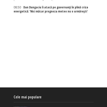
08:50
Dan Dungaciu îi atacă pe guvernanți în plină criza
energetică: 'Nici măcar prognoza meteo nu o urmărești'
Cele mai populare