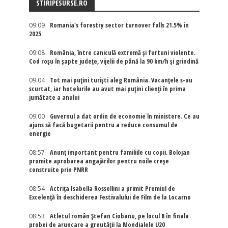
STIRIPESURSE.RO
09:09
Romania's forestry sector turnover falls 21.5% in
2025
09:08
România, între caniculă extremă și furtuni violente.
Cod roșu în șapte județe, vijelii de până la 90 km/h și grindină
09:04
Tot mai puțini turiști aleg România. Vacanțele s-au
scurtat, iar hotelurile au avut mai puțini clienți în prima
jumătate a anului
09:00
Guvernul a dat ordin de economie în ministere. Ce au
ajuns să facă bugetarii pentru a reduce consumul de
energie
08:57
Anunț important pentru familiile cu copii. Bolojan
promite aprobarea angajărilor pentru noile creșe
construite prin PNRR
08:54
Actriţa Isabella Rossellini a primit Premiul de
Excelenţă în deschiderea Festivalului de Film de la Locarno
08:53
Atletul român Ștefan Ciobanu, pe locul 8 în finala
probei de aruncare a greutății la Mondialele U20