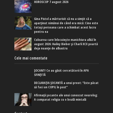
HOROSCOP 7 august 2026
Gina Pistol a mărturisit că nu a simțit că a
aparținut nimănui de când era mică: Cine este
totuși persoana care a schimbat acest lucru
pentru ea
Culoarea care înlocuiește manichiura albă în
august 2026: Hailey Bieber și Charli XCX poartă
deja nuanțe de albastru
Cele mai comentate
ȘOCANT! Ce au găsit cercetătorii în APA
SFINȚITĂ
DECLARAȚIA ȘOCANTĂ a unui preot: ”Este păcat
să faci un COPIL în post”
Afirmaţii şocante ale unui cunoscut neurolog:
A comparat religia cu o boală mintală