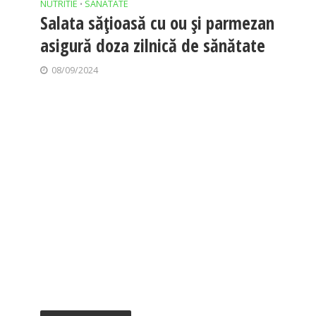
NUTRITIE
SANATATE
•
Salata sățioasă cu ou și parmezan
asigură doza zilnică de sănătate
08/09/2024