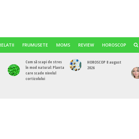
RELATII
FRUMUSETE
MOMS
REVIEW
HOROSCOP
Cum să scapi de stres
HOROSCOP 8 august
în mod natural: Planta
2026
care scade nivelul
cortizolului