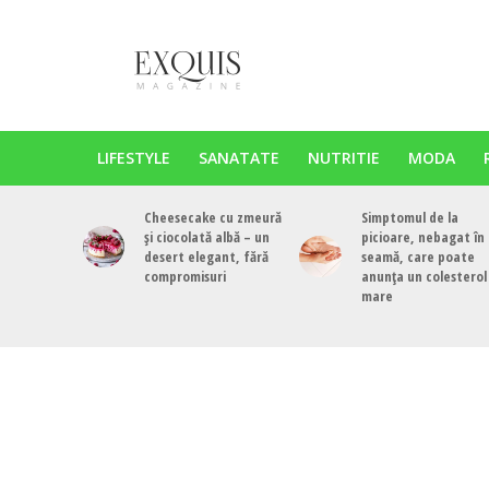
LIFESTYLE
SANATATE
NUTRITIE
MODA
Cheesecake cu zmeură
Simptomul de la
și ciocolată albă – un
picioare, nebagat în
desert elegant, fără
seamă, care poate
compromisuri
anunța un colesterol
mare