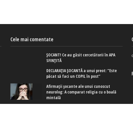
Cele mai comentate
ȘOCANT! Ce au găsit cercetătorii în APA
SFINȚITĂ
DECLARAȚIA ȘOCANTĂ a unui preot: ”Este
păcat să faci un COPIL în post”
Afirmaţii şocante ale unui cunoscut
neurolog: A comparat religia cu o boală
mintală
 cookies
|
Politica de confidențialitate
|
Politica de cookies