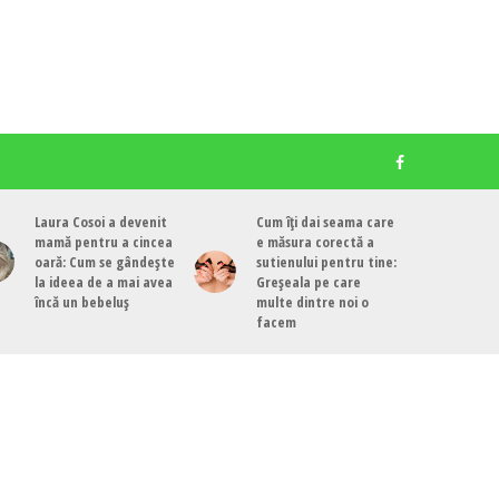
Laura Cosoi a devenit
Cum îți dai seama care
mamă pentru a cincea
e măsura corectă a
oară: Cum se gândește
sutienului pentru tine:
la ideea de a mai avea
Greșeala pe care
încă un bebeluș
multe dintre noi o
facem