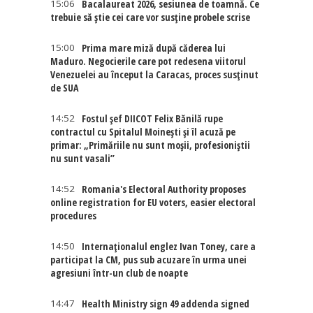
15:06
Bacalaureat 2026, sesiunea de toamnă. Ce
trebuie să știe cei care vor susține probele scrise
15:00
Prima mare miză după căderea lui
Maduro. Negocierile care pot redesena viitorul
Venezuelei au început la Caracas, proces susținut
de SUA
14:52
Fostul șef DIICOT Felix Bănilă rupe
contractul cu Spitalul Moinești și îl acuză pe
primar: „Primăriile nu sunt moșii, profesioniștii
nu sunt vasali”
14:52
Romania's Electoral Authority proposes
online registration for EU voters, easier electoral
procedures
14:50
Internaţionalul englez Ivan Toney, care a
participat la CM, pus sub acuzare în urma unei
agresiuni într-un club de noapte
14:47
Health Ministry sign 49 addenda signed