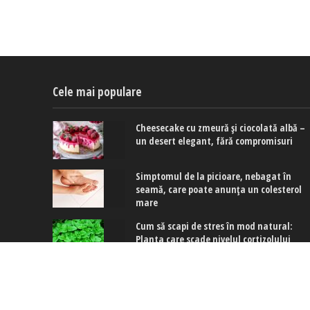
Cele mai populare
Cheesecake cu zmeură și ciocolată albă –
un desert elegant, fără compromisuri
Simptomul de la picioare, nebagat în
seamă, care poate anunța un colesterol
mare
Cum să scapi de stres în mod natural:
Planta care scade nivelul cortizolului
Copyright © 2017-2024. www.exquis.ro |
Modifică setări