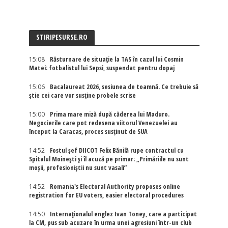
STIRIPESURSE.RO
15:08
Răsturnare de situație la TAS în cazul lui Cosmin
Matei: fotbalistul lui Sepsi, suspendat pentru dopaj
15:06
Bacalaureat 2026, sesiunea de toamnă. Ce trebuie să
știe cei care vor susține probele scrise
15:00
Prima mare miză după căderea lui Maduro.
Negocierile care pot redesena viitorul Venezuelei au
început la Caracas, proces susținut de SUA
14:52
Fostul șef DIICOT Felix Bănilă rupe contractul cu
Spitalul Moinești și îl acuză pe primar: „Primăriile nu sunt
moșii, profesioniștii nu sunt vasali”
14:52
Romania's Electoral Authority proposes online
registration for EU voters, easier electoral procedures
14:50
Internaţionalul englez Ivan Toney, care a participat
la CM, pus sub acuzare în urma unei agresiuni într-un club