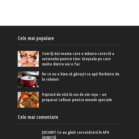
Cele mai populare
Cum îți dai seama care e măsura corectă a
sutienului pentru tine: Greșeala pe care
multe dintre noi o fac
De ce nu e bine să gătești cu apă fierbinte de
la robinet
Friptură de vită în sos de vin roșu – un
preparat rafinat pentru mesele speciale
Cele mai comentate
ȘOCANT! Ce au găsit cercetătorii în APA
SFINȚITĂ