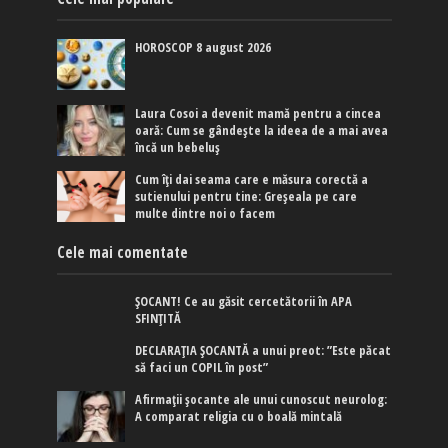
HOROSCOP 8 august 2026
Laura Cosoi a devenit mamă pentru a cincea
oară: Cum se gândește la ideea de a mai avea
încă un bebeluș
Cum îți dai seama care e măsura corectă a
sutienului pentru tine: Greșeala pe care
multe dintre noi o facem
Cele mai comentate
ȘOCANT! Ce au găsit cercetătorii în APA
SFINȚITĂ
DECLARAȚIA ȘOCANTĂ a unui preot: ”Este păcat
să faci un COPIL în post”
Afirmaţii şocante ale unui cunoscut neurolog:
A comparat religia cu o boală mintală