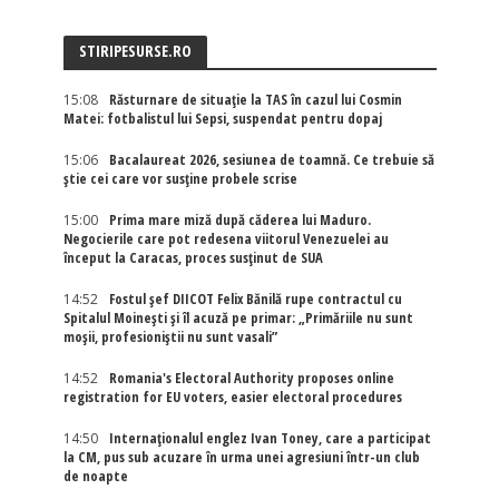
STIRIPESURSE.RO
15:08
Răsturnare de situație la TAS în cazul lui Cosmin
Matei: fotbalistul lui Sepsi, suspendat pentru dopaj
15:06
Bacalaureat 2026, sesiunea de toamnă. Ce trebuie să
știe cei care vor susține probele scrise
15:00
Prima mare miză după căderea lui Maduro.
Negocierile care pot redesena viitorul Venezuelei au
început la Caracas, proces susținut de SUA
14:52
Fostul șef DIICOT Felix Bănilă rupe contractul cu
Spitalul Moinești și îl acuză pe primar: „Primăriile nu sunt
moșii, profesioniștii nu sunt vasali”
14:52
Romania's Electoral Authority proposes online
registration for EU voters, easier electoral procedures
14:50
Internaţionalul englez Ivan Toney, care a participat
la CM, pus sub acuzare în urma unei agresiuni într-un club
de noapte