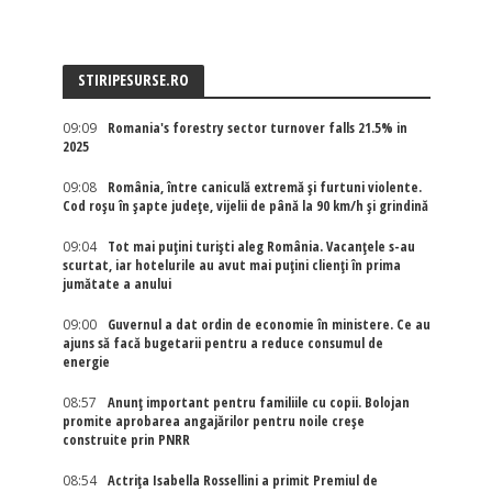
STIRIPESURSE.RO
09:09
Romania's forestry sector turnover falls 21.5% in
2025
09:08
România, între caniculă extremă și furtuni violente.
Cod roșu în șapte județe, vijelii de până la 90 km/h și grindină
09:04
Tot mai puțini turiști aleg România. Vacanțele s-au
scurtat, iar hotelurile au avut mai puțini clienți în prima
jumătate a anului
09:00
Guvernul a dat ordin de economie în ministere. Ce au
ajuns să facă bugetarii pentru a reduce consumul de
energie
08:57
Anunț important pentru familiile cu copii. Bolojan
promite aprobarea angajărilor pentru noile creșe
construite prin PNRR
08:54
Actriţa Isabella Rossellini a primit Premiul de