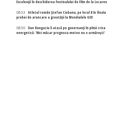
Excelenţă în deschiderea Festivalului de Film de la Locarno
08:53
Atletul român Ștefan Ciobanu, pe locul 8 în finala
probei de aruncare a greutății la Mondialele U20
08:50
Dan Dungaciu îi atacă pe guvernanți în plină criza
energetică: 'Nici măcar prognoza meteo nu o urmărești'