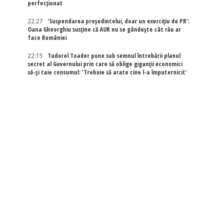
perfecționat
22:27
'Suspendarea președintelui, doar un exercițiu de PR':
Oana Gheorghiu susține că AUR nu se gândește cât rău ar
face României
22:15
Tudorel Toader pune sub semnul întrebării planul
secret al Guvernului prin care să oblige giganții economici
să-și taie consumul: 'Trebuie să arate cine l-a împuternicit'