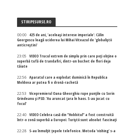
STIRIPESURSE.RO
00:00
425 de ani, 'aceleași interese imperiale': Călin
Georgescu leagă uciderea lui Mihai Viteazul de 'globaliștii
anticreștini'
23:05
VIDEO Trucul extrem de simplu prin care poți obține o
superbă tufă de trandafiri, dintr-un buchet de flori deja
tăiate
22:56
Aparatul care a explodat duminică în Republica
Moldova ar putea fi o dronă-rachetă
22:53
Vicepremierul Oana Gheorghiu rupe punțile cu Sorin
Grindeanu și PSD: 'Au aruncat țara în haos. S-au jucat cu
focul'
22:40
VIDEO Celebra casă din ”Hobbitul” a fost construită
într-o zonă superbă a Europei: Turiștii sunt absolut fascinați
22:28
S-au înmulțit țepele telefonice. Metoda 'vishing' s-a