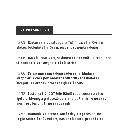
STIRIPESURSE.RO
15:08
Răsturnare de situație la TAS în cazul lui Cosmin
Matei: fotbalistul lui Sepsi, suspendat pentru dopaj
15:06
Bacalaureat 2026, sesiunea de toamnă. Ce trebuie să
știe cei care vor susține probele scrise
15:00
Prima mare miză după căderea lui Maduro.
Negocierile care pot redesena viitorul Venezuelei au
început la Caracas, proces susținut de SUA
14:52
Fostul șef DIICOT Felix Bănilă rupe contractul cu
Spitalul Moinești și îl acuză pe primar: „Primăriile nu sunt
moșii, profesioniștii nu sunt vasali”
14:52
Romania's Electoral Authority proposes online
registration for EU voters, easier electoral procedures