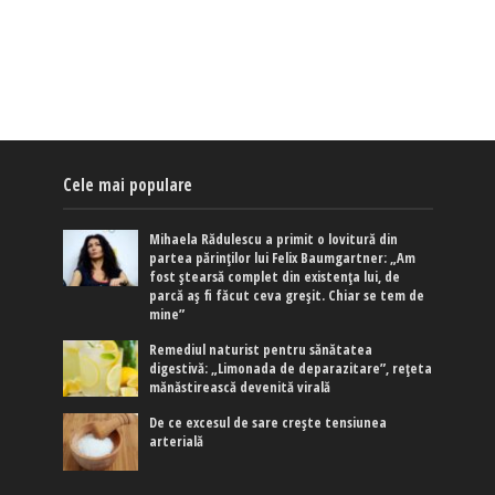
Cele mai populare
Mihaela Rădulescu a primit o lovitură din
partea părinților lui Felix Baumgartner: „Am
fost ștearsă complet din existența lui, de
parcă aș fi făcut ceva greșit. Chiar se tem de
mine”
Remediul naturist pentru sănătatea
digestivă: „Limonada de deparazitare”, rețeta
mănăstirească devenită virală
De ce excesul de sare crește tensiunea
arterială