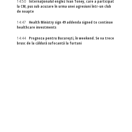
14:50
Internaţionalul englez Ivan Toney, care a participat
la CM, pus sub acuzare în urma unei agresiuni într-un club
de noapte
14:47
Health Ministry sign 49 addenda signed to continue
healthcare investments
14:44
Prognoza pentru București, în weekend. Se va trece
brusc de la căldură sufocantă la furtuni