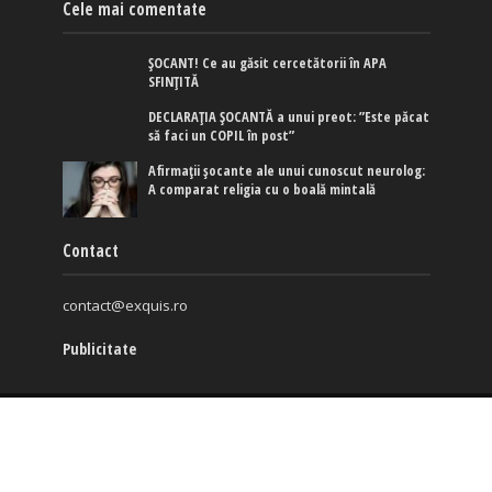
Cele mai comentate
ȘOCANT! Ce au găsit cercetătorii în APA
SFINȚITĂ
DECLARAȚIA ȘOCANTĂ a unui preot: ”Este păcat
să faci un COPIL în post”
Afirmaţii şocante ale unui cunoscut neurolog:
A comparat religia cu o boală mintală
Contact
contact@exquis.ro
Publicitate
Copyright © 2017-2024. www.exquis.ro |
Modifică setări
cookies
|
Politica de confidențialitate
|
Politica de cookies