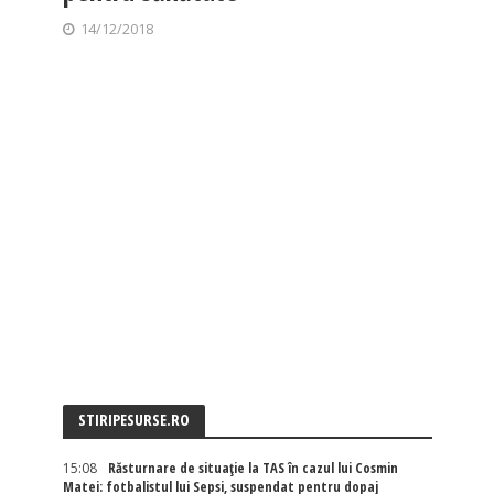
14/12/2018
STIRIPESURSE.RO
15:08
Răsturnare de situație la TAS în cazul lui Cosmin
Matei: fotbalistul lui Sepsi, suspendat pentru dopaj