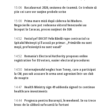
15:06
Bacalaureat 2026, sesiunea de toamnă. Ce trebuie să
știe cei care vor susține probele scrise
15:00
Prima mare miză după căderea lui Maduro.
Negocierile care pot redesena viitorul Venezuelei au
început la Caracas, proces susținut de SUA
14:52
Fostul șef DIICOT Felix Bănilă rupe contractul cu
Spitalul Moinești și îl acuză pe primar: „Primăriile nu sunt
moșii, profesioniștii nu sunt vasali”
14:52
Romania's Electoral Authority proposes online
registration for EU voters, easier electoral procedures
14:50
Internaţionalul englez Ivan Toney, care a participat
la CM, pus sub acuzare în urma unei agresiuni într-un club
de noapte
14:47
Health Ministry sign 49 addenda signed to continue
healthcare investments
14:44
Prognoza pentru București, în weekend. Se va trece
brusc de la căldură sufocantă la furtuni