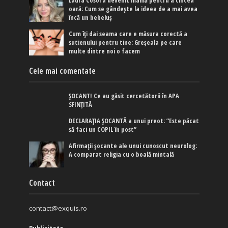
Laura Cosoi a devenit mamă pentru a cincea
oară: Cum se gândește la ideea de a mai avea
încă un bebeluș
Cum îți dai seama care e măsura corectă a
sutienului pentru tine: Greșeala pe care
multe dintre noi o facem
Cele mai comentate
ȘOCANT! Ce au găsit cercetătorii în APA
SFINȚITĂ
DECLARAȚIA ȘOCANTĂ a unui preot: ”Este păcat
să faci un COPIL în post”
Afirmaţii şocante ale unui cunoscut neurolog:
A comparat religia cu o boală mintală
Contact
contact@exquis.ro