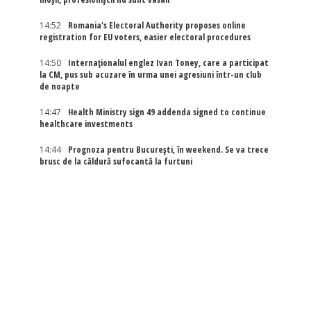
14:52
Romania's Electoral Authority proposes online
registration for EU voters, easier electoral procedures
14:50
Internaţionalul englez Ivan Toney, care a participat
la CM, pus sub acuzare în urma unei agresiuni într-un club
de noapte
14:47
Health Ministry sign 49 addenda signed to continue
healthcare investments
14:44
Prognoza pentru București, în weekend. Se va trece
brusc de la căldură sufocantă la furtuni