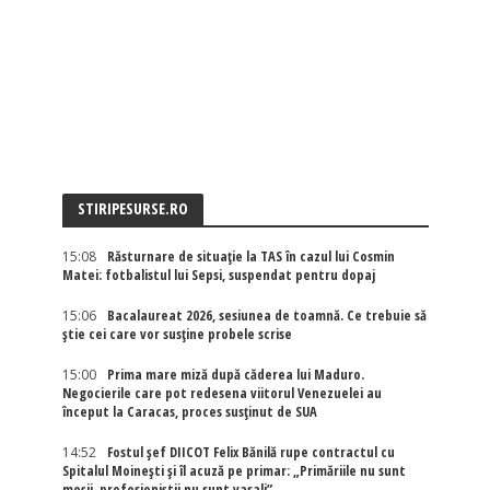
STIRIPESURSE.RO
15:08
Răsturnare de situație la TAS în cazul lui Cosmin
Matei: fotbalistul lui Sepsi, suspendat pentru dopaj
15:06
Bacalaureat 2026, sesiunea de toamnă. Ce trebuie să
știe cei care vor susține probele scrise
15:00
Prima mare miză după căderea lui Maduro.
Negocierile care pot redesena viitorul Venezuelei au
început la Caracas, proces susținut de SUA
14:52
Fostul șef DIICOT Felix Bănilă rupe contractul cu
Spitalul Moinești și îl acuză pe primar: „Primăriile nu sunt
moșii, profesioniștii nu sunt vasali”