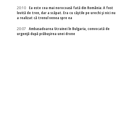
20:10
Ea este cea mai norocoasă fată din România: A fost
lovită de tren, dar a scăpat. Era cu căștile pe urechi și nici nu
a realizat că trenul venea spre ea
20:07
Ambasadoarea Ucrainei în Bulgaria, convocată de
urgență după prăbușirea unei drone