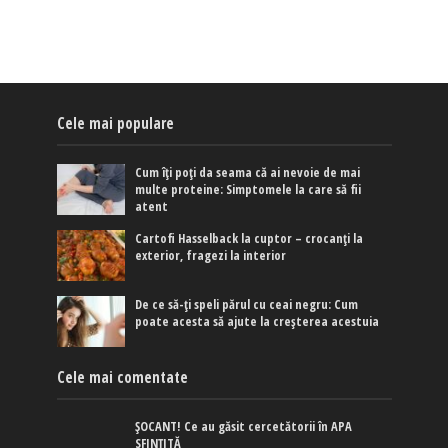
Cele mai populare
Cum îți poți da seama că ai nevoie de mai
multe proteine: Simptomele la care să fii
atent
Cartofi Hasselback la cuptor – crocanți la
exterior, fragezi la interior
De ce să-ți speli părul cu ceai negru: Cum
poate acesta să ajute la creșterea acestuia
Cele mai comentate
ȘOCANT! Ce au găsit cercetătorii în APA
SFINȚITĂ