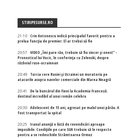
STIRIPESURSE.RO
21:10
Crin Antonescu indică principalul favorit pentru a
prelua funcția de premier: El ar trebui să fie
20:57
VIDEO „Îmi pare rău, trebuie să fiu sincer și onest” -
Pronosticul lui Vucic, în conferința cu Zelenski, despre
războiul ruso-ucrainean
20:49
Turcia cere Rusiei și Ucrainei un moratoriu pe
atacurile asupra navelor comerciale din Marea Neagră
20:41
De la buncărul din Fieni la Academia Franceză:
destinul incredibil al unui român celebru
20:30
Adolescent de 15 ani, agresat pe malul unui pârău. A
fost transportat la spital
20:25
Iranul anunță o listă de revendicări aproape
imposibile: Condițiile pe care SUA trebuie să le respecte
pentru a se redeschide Strâmtoarea Ormuz