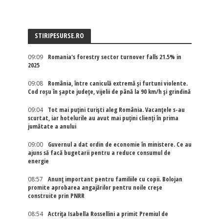
STIRIPESURSE.RO
09:09
Romania's forestry sector turnover falls 21.5% in
2025
09:08
România, între caniculă extremă și furtuni violente.
Cod roșu în șapte județe, vijelii de până la 90 km/h și grindină
09:04
Tot mai puțini turiști aleg România. Vacanțele s-au
scurtat, iar hotelurile au avut mai puțini clienți în prima
jumătate a anului
09:00
Guvernul a dat ordin de economie în ministere. Ce au
ajuns să facă bugetarii pentru a reduce consumul de
energie
08:57
Anunț important pentru familiile cu copii. Bolojan
promite aprobarea angajărilor pentru noile creșe
construite prin PNRR
08:54
Actriţa Isabella Rossellini a primit Premiul de