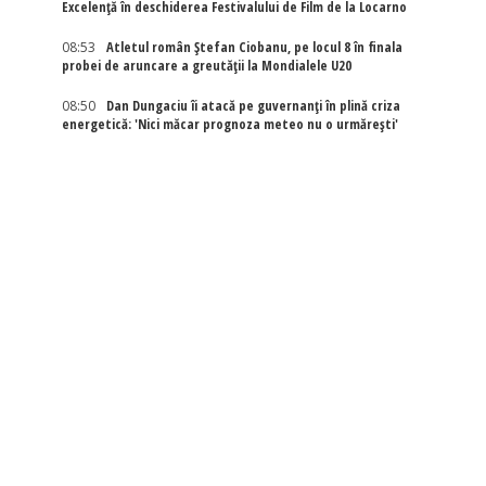
Excelenţă în deschiderea Festivalului de Film de la Locarno
08:53
Atletul român Ștefan Ciobanu, pe locul 8 în finala
probei de aruncare a greutății la Mondialele U20
08:50
Dan Dungaciu îi atacă pe guvernanți în plină criza
energetică: 'Nici măcar prognoza meteo nu o urmărești'