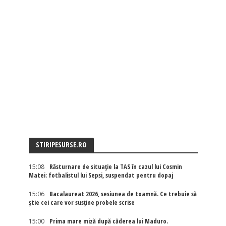
STIRIPESURSE.RO
15:08
Răsturnare de situație la TAS în cazul lui Cosmin
Matei: fotbalistul lui Sepsi, suspendat pentru dopaj
15:06
Bacalaureat 2026, sesiunea de toamnă. Ce trebuie să
știe cei care vor susține probele scrise
15:00
Prima mare miză după căderea lui Maduro.