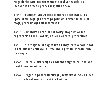
Negocierile care pot redesena viitorul Venezuelei au
început la Caracas, proces susținut de SUA
14:52
Fostul șef DIICOT Felix Bănilă rupe contractul cu
Spitalul Moinești și îl acuză pe primar: „Primăriile nu sunt
moșii, profesioniștii nu sunt vasali”
14:52
Romania's Electoral Authority proposes online
registration for EU voters, easier electoral procedures
14:50
Internaţionalul englez Ivan Toney, care a participat
la CM, pus sub acuzare în urma unei agresiuni într-un club
de noapte
14:47
Health Ministry sign 49 addenda signed to continue
healthcare investments
14:44
Prognoza pentru București, în weekend. Se va trece
brusc de la căldură sufocantă la furtuni