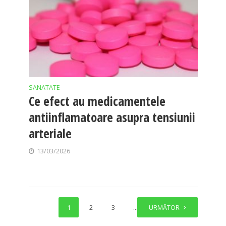
SANATATE
Ce efect au medicamentele
antiinflamatoare asupra tensiunii
arteriale
13/03/2026
1
2
3
…
URMĂTOR
15