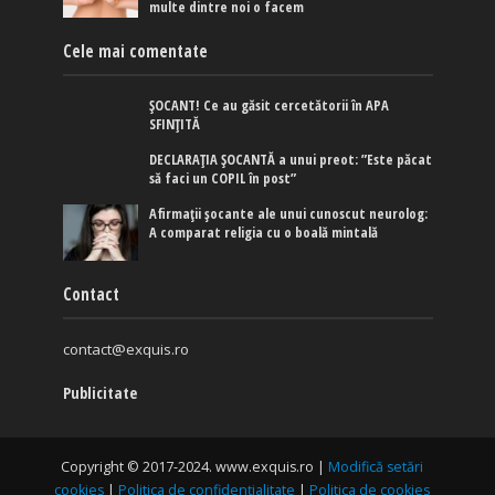
multe dintre noi o facem
Cele mai comentate
ȘOCANT! Ce au găsit cercetătorii în APA
SFINȚITĂ
DECLARAȚIA ȘOCANTĂ a unui preot: ”Este păcat
să faci un COPIL în post”
Afirmaţii şocante ale unui cunoscut neurolog:
A comparat religia cu o boală mintală
Contact
contact@exquis.ro
Publicitate
Copyright © 2017-2024. www.exquis.ro |
Modifică setări
cookies
|
Politica de confidențialitate
|
Politica de cookies