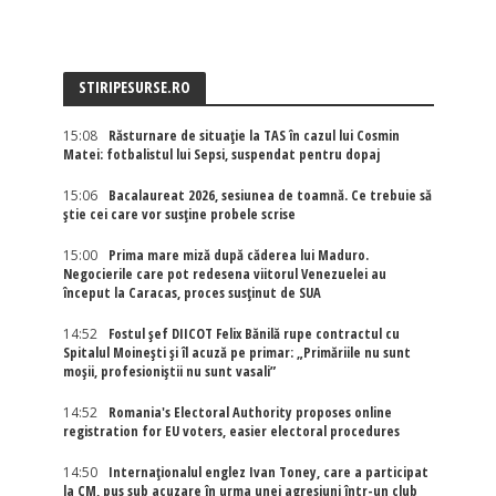
STIRIPESURSE.RO
15:08
Răsturnare de situație la TAS în cazul lui Cosmin
Matei: fotbalistul lui Sepsi, suspendat pentru dopaj
15:06
Bacalaureat 2026, sesiunea de toamnă. Ce trebuie să
știe cei care vor susține probele scrise
15:00
Prima mare miză după căderea lui Maduro.
Negocierile care pot redesena viitorul Venezuelei au
început la Caracas, proces susținut de SUA
14:52
Fostul șef DIICOT Felix Bănilă rupe contractul cu
Spitalul Moinești și îl acuză pe primar: „Primăriile nu sunt
moșii, profesioniștii nu sunt vasali”
14:52
Romania's Electoral Authority proposes online
registration for EU voters, easier electoral procedures
14:50
Internaţionalul englez Ivan Toney, care a participat
la CM, pus sub acuzare în urma unei agresiuni într-un club