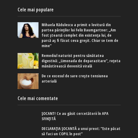
Cele mai populare
Mihaela Rădulescu a primit o lovitură din
partea părinților lui Felix Baumgartner: „Am
fost ștearsă complet din existența lui, de
parcă aș fi făcut ceva greșit. Chiar se tem de
mine”
Remediul naturist pentru sănătatea
digestivă: „Limonada de deparazitare”, rețeta
mănăstirească devenită virală
De ce excesul de sare crește tensiunea
arterială
Cele mai comentate
ȘOCANT! Ce au găsit cercetătorii în APA
SFINȚITĂ
DECLARAȚIA ȘOCANTĂ a unui preot: ”Este păcat
să faci un COPIL în post”