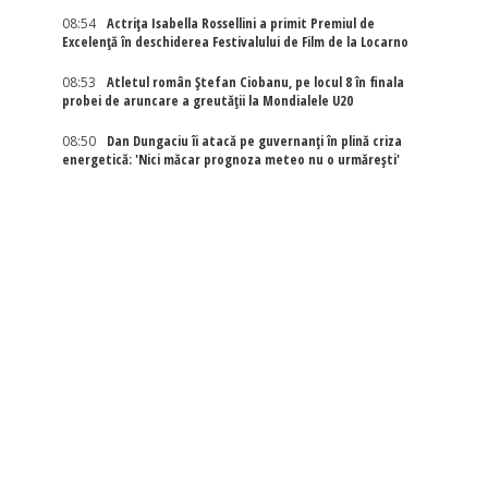
08:54
Actriţa Isabella Rossellini a primit Premiul de
Excelenţă în deschiderea Festivalului de Film de la Locarno
08:53
Atletul român Ștefan Ciobanu, pe locul 8 în finala
probei de aruncare a greutății la Mondialele U20
08:50
Dan Dungaciu îi atacă pe guvernanți în plină criza
energetică: 'Nici măcar prognoza meteo nu o urmărești'