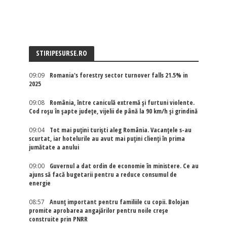
STIRIPESURSE.RO
09:09
Romania's forestry sector turnover falls 21.5% in
2025
09:08
România, între caniculă extremă și furtuni violente.
Cod roșu în șapte județe, vijelii de până la 90 km/h și grindină
09:04
Tot mai puțini turiști aleg România. Vacanțele s-au
scurtat, iar hotelurile au avut mai puțini clienți în prima
jumătate a anului
09:00
Guvernul a dat ordin de economie în ministere. Ce au
ajuns să facă bugetarii pentru a reduce consumul de
energie
08:57
Anunț important pentru familiile cu copii. Bolojan
promite aprobarea angajărilor pentru noile creșe
construite prin PNRR