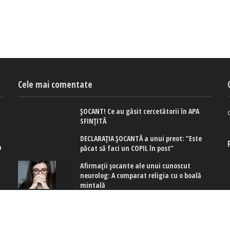
Cele mai comentate
ȘOCANT! Ce au găsit cercetătorii în APA
SFINȚITĂ
DECLARAȚIA ȘOCANTĂ a unui preot: ”Este
a
păcat să faci un COPIL în post”
e
Afirmaţii şocante ale unui cunoscut
neurolog: A comparat religia cu o boală
mintală
ă