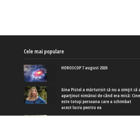
Cele mai populare
HOROSCOP 7 august 2026
Gina Pistol a mărturisit că nu a simțit că 
aparținut nimănui de când era mică: Cin
este totuși persoana care a schimbat
acest lucru pentru ea
Culoarea care înlocuiește manichiura alb
în august 2026: Hailey Bieber și Charli XCX
poartă deja nuanțe de albastru