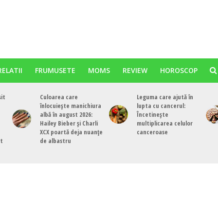
RELATII
FRUMUSETE
MOMS
REVIEW
HOROSCOP
sit
Culoarea care
Leguma care ajută în
înlocuiește manichiura
lupta cu cancerul:
albă în august 2026:
Încetinește
Hailey Bieber și Charli
multiplicarea celulor
XCX poartă deja nuanțe
canceroase
st
de albastru