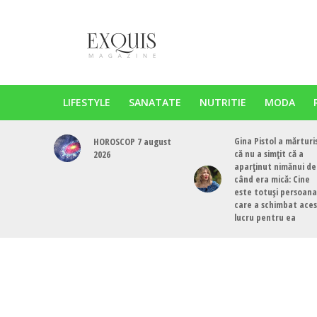
LIFESTYLE
SANATATE
NUTRITIE
MODA
Gina Pistol a mărturi
HOROSCOP 7 august
că nu a simțit că a
2026
aparținut nimănui de
când era mică: Cine
este totuși persoana
care a schimbat ace
lucru pentru ea