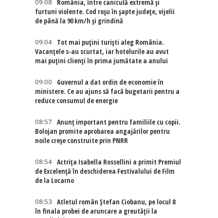
09:08
România, între caniculă extremă și
furtuni violente. Cod roșu în șapte județe, vijelii
de până la 90 km/h și grindină
09:04
Tot mai puțini turiști aleg România.
Vacanțele s-au scurtat, iar hotelurile au avut
mai puțini clienți în prima jumătate a anului
09:00
Guvernul a dat ordin de economie în
ministere. Ce au ajuns să facă bugetarii pentru a
reduce consumul de energie
08:57
Anunț important pentru familiile cu copii.
Bolojan promite aprobarea angajărilor pentru
noile creșe construite prin PNRR
08:54
Actriţa Isabella Rossellini a primit Premiul
de Excelenţă în deschiderea Festivalului de Film
de la Locarno
08:53
Atletul român Ștefan Ciobanu, pe locul 8
în finala probei de aruncare a greutății la