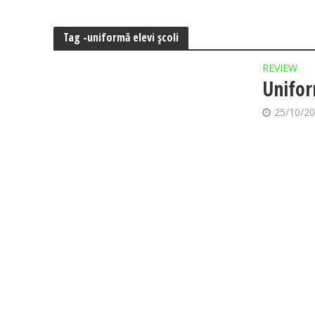
Tag -uniformă elevi şcoli
REVIEW
Unifor
25/10/2