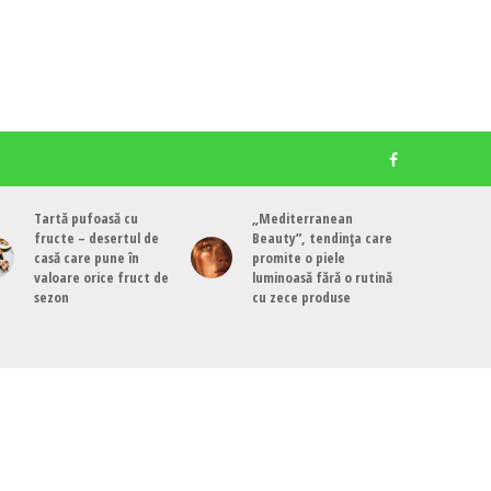
Tartă pufoasă cu
„Mediterranean
fructe – desertul de
Beauty”, tendința care
casă care pune în
promite o piele
valoare orice fruct de
luminoasă fără o rutină
sezon
cu zece produse