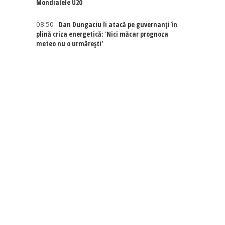
Mondialele U20
08:50
Dan Dungaciu îi atacă pe guvernanți în
plină criza energetică: 'Nici măcar prognoza
meteo nu o urmărești'