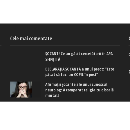
Cele mai comentate
ȘOCANT! Ce au găsit cercetătorii în APA
SFINȚITĂ
DECLARAȚIA ȘOCANTĂ a unui preot: ”Este
păcat să faci un COPIL în post”
Afirmaţii şocante ale unui cunoscut
neurolog: A comparat religia cu o boală
mintală
 cookies
|
Politica de confidențialitate
|
Politica de cookies