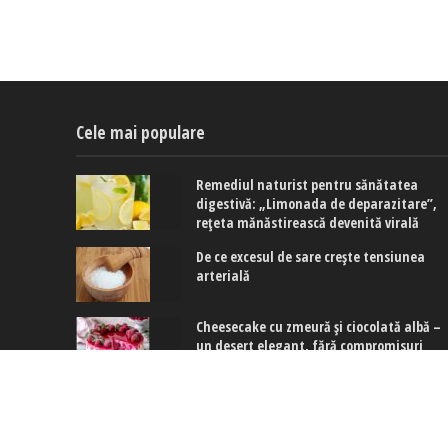
Cele mai populare
Remediul naturist pentru sănătatea
digestivă: „Limonada de deparazitare”,
rețeta mănăstirească devenită virală
De ce excesul de sare crește tensiunea
arterială
Cheesecake cu zmeură și ciocolată albă –
un desert elegant, fără compromisuri
Copyright © 2017-2024. www.exquis.ro |
Modifică setări