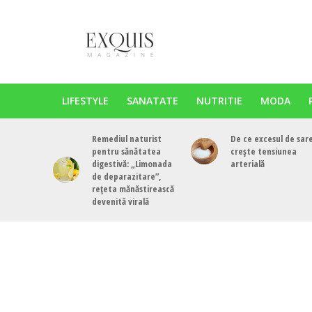
LIFESTYLE
SANATATE
NUTRITIE
MODA
Remediul naturist
De ce excesul de sar
pentru sănătatea
crește tensiunea
digestivă: „Limonada
arterială
de deparazitare”,
rețeta mănăstirească
devenită virală