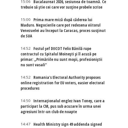
15:06
Bacalaureat 2026, sesiunea de toamnă. Ce
trebuie să știe cei care vor susține probele scrise
15:00
Prima mare miză după căderea lui
Maduro. Negocierile care pot redesena viitorul
Venezuelei au început la Caracas, proces susținut
de SUA
14:52
Fostul șef DIICOT Felix Bănilă rupe
contractul cu Spitalul Moinești și îl acuză pe
primar: „Primăriile nu sunt moșii, profesioniștii
nu sunt vasali”
14:52
Romania's Electoral Authority proposes
online registration for EU voters, easier electoral
procedures
14:50
Internaţionalul englez Ivan Toney, care a
participat la CM, pus sub acuzare în urma unei
agresiuni într-un club de noapte
14:47
Health Ministry sign 49 addenda signed