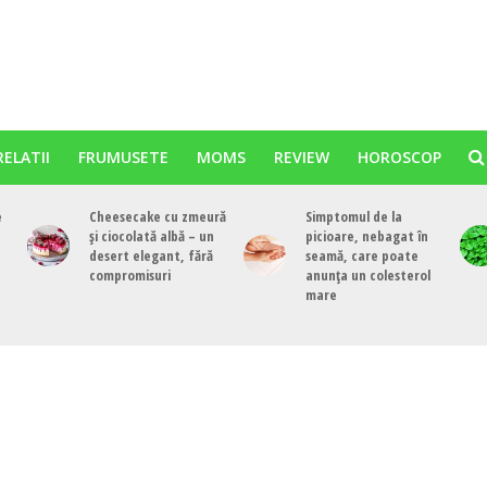
RELATII
FRUMUSETE
MOMS
REVIEW
HOROSCOP
e
Cheesecake cu zmeură
Simptomul de la
și ciocolată albă – un
picioare, nebagat în
desert elegant, fără
seamă, care poate
compromisuri
anunța un colesterol
mare