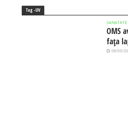
Tag -UV
SANATATE
OMS av
faţa l
08/09/2