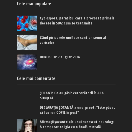
Cele mai populare
Cyclospora, parazitul care a provocat primele
decese în SUA: Cum se transmite
Când picioarele umflate sunt un semn al
varicelor
HOROSCOP 7 august 2026
Cele mai comentate
ȘOCANT! Ce au găsit cercetătorii în APA
SFINȚITĂ
DECLARAȚIA ȘOCANTĂ a unui preot: ”Este păcat
să faci un COPIL în post”
Afirmaţii şocante ale unui cunoscut neurolog:
A comparat religia cu o boală mintală