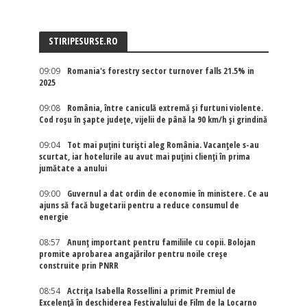
STIRIPESURSE.RO
09:09
Romania's forestry sector turnover falls 21.5% in
2025
09:08
România, între caniculă extremă și furtuni violente.
Cod roșu în șapte județe, vijelii de până la 90 km/h și grindină
09:04
Tot mai puțini turiști aleg România. Vacanțele s-au
scurtat, iar hotelurile au avut mai puțini clienți în prima
jumătate a anului
09:00
Guvernul a dat ordin de economie în ministere. Ce au
ajuns să facă bugetarii pentru a reduce consumul de
energie
08:57
Anunț important pentru familiile cu copii. Bolojan
promite aprobarea angajărilor pentru noile creșe
construite prin PNRR
08:54
Actriţa Isabella Rossellini a primit Premiul de
Excelenţă în deschiderea Festivalului de Film de la Locarno