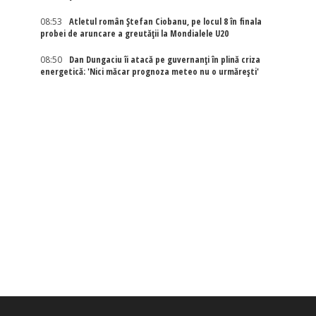
08:53
Atletul român Ștefan Ciobanu, pe locul 8 în finala
probei de aruncare a greutății la Mondialele U20
08:50
Dan Dungaciu îi atacă pe guvernanți în plină criza
energetică: 'Nici măcar prognoza meteo nu o urmărești'