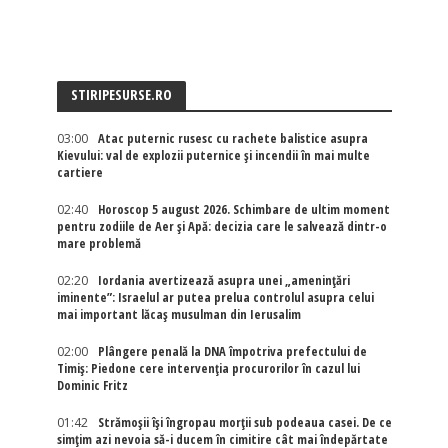
STIRIPESURSE.RO
03:00
Atac puternic rusesc cu rachete balistice asupra
Kievului: val de explozii puternice și incendii în mai multe
cartiere
02:40
Horoscop 5 august 2026. Schimbare de ultim moment
pentru zodiile de Aer și Apă: decizia care le salvează dintr-o
mare problemă
02:20
Iordania avertizează asupra unei „amenințări
iminente”: Israelul ar putea prelua controlul asupra celui
mai important lăcaș musulman din Ierusalim
02:00
Plângere penală la DNA împotriva prefectului de
Timiș: Piedone cere intervenția procurorilor în cazul lui
Dominic Fritz
01:42
Strămoșii își îngropau morții sub podeaua casei. De ce
simțim azi nevoia să-i ducem în cimitire cât mai îndepărtate