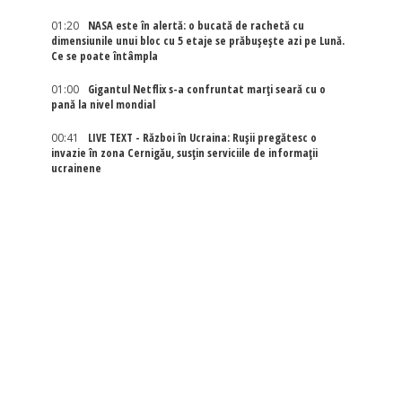
01:20
NASA este în alertă: o bucată de rachetă cu
dimensiunile unui bloc cu 5 etaje se prăbușește azi pe Lună.
Ce se poate întâmpla
01:00
Gigantul Netflix s-a confruntat marţi seară cu o
pană la nivel mondial
00:41
LIVE TEXT - Război în Ucraina: Rușii pregătesc o
invazie în zona Cernigău, susțin serviciile de informații
ucrainene