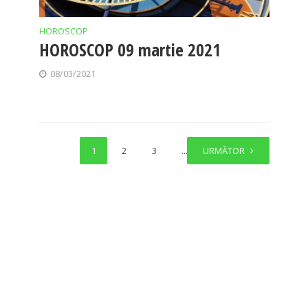
HOROSCOP
HOROSCOP 09 martie 2021
08/03/2021
1
2
3
…
URMĂTOR
70