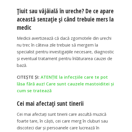
Țiuit sau vâjâială în ureche? De ce apare
această senzație și când trebuie mers la
medic
Medicii avertizează că dacă zgomotele din urechi
nu trec în câteva zile trebuie să mergem la
specialist pentru investigațiile necesare, diagnostic
și eventual tratament pentru înlăturarea cauzei de
bază.
CITEȘTE ȘI:
ATENȚIE la infecțiile care te pot
lăsa fără auz! Care sunt cauzele mastoiditei și
cum se tratează
Cei mai afectați sunt tinerii
Cei mai afectați sunt tinerii care ascultă muzică
foarte tare, în căști, cei care merg în cluburi sau
discoteci dar și persoanele care lucrează în