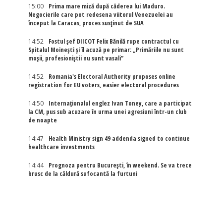
15:00
Prima mare miză după căderea lui Maduro.
Negocierile care pot redesena viitorul Venezuelei au
început la Caracas, proces susținut de SUA
14:52
Fostul șef DIICOT Felix Bănilă rupe contractul cu
Spitalul Moinești și îl acuză pe primar: „Primăriile nu sunt
moșii, profesioniștii nu sunt vasali”
14:52
Romania's Electoral Authority proposes online
registration for EU voters, easier electoral procedures
14:50
Internaţionalul englez Ivan Toney, care a participat
la CM, pus sub acuzare în urma unei agresiuni într-un club
de noapte
14:47
Health Ministry sign 49 addenda signed to continue
healthcare investments
14:44
Prognoza pentru București, în weekend. Se va trece
brusc de la căldură sufocantă la furtuni