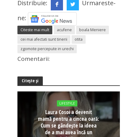
Distribuie:
Urmareste-
ne:
Citeste mai mult
acufene
boala Meniere
cei mai afectati sunt tinerii
otita
zgomote percepute in urechi
Comentarii:
Citește și
LIFESTYLE
Laura Cosoi a devenit
mamă pentru a cincea oară:
Cum se gândește la ideea
de a mai avea încă un