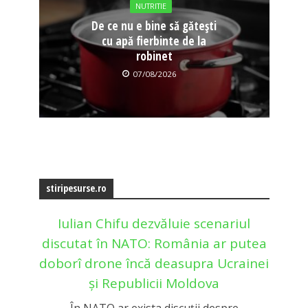
NUTRITIE
De ce nu e bine să gătești
cu apă fierbinte de la
robinet
07/08/2026
stiripesurse.ro
Iulian Chifu dezvăluie scenariul
discutat în NATO: România ar putea
doborî drone încă deasupra Ucrainei
și Republicii Moldova