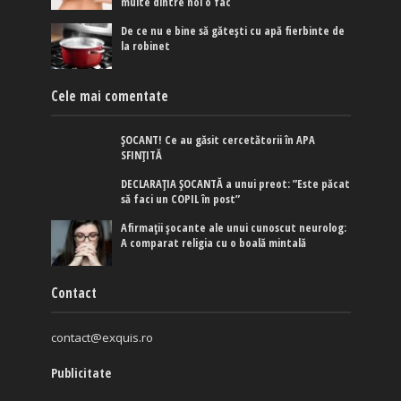
multe dintre noi o fac
De ce nu e bine să gătești cu apă fierbinte de
la robinet
Cele mai comentate
ȘOCANT! Ce au găsit cercetătorii în APA
SFINȚITĂ
DECLARAȚIA ȘOCANTĂ a unui preot: ”Este păcat
să faci un COPIL în post”
Afirmaţii şocante ale unui cunoscut neurolog:
A comparat religia cu o boală mintală
Contact
contact@exquis.ro
Publicitate