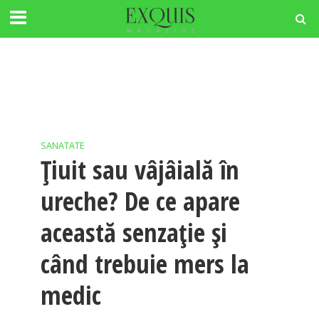
SANATATE
Țiuit sau vâjâială în
ureche? De ce apare
această senzație și
când trebuie mers la
medic