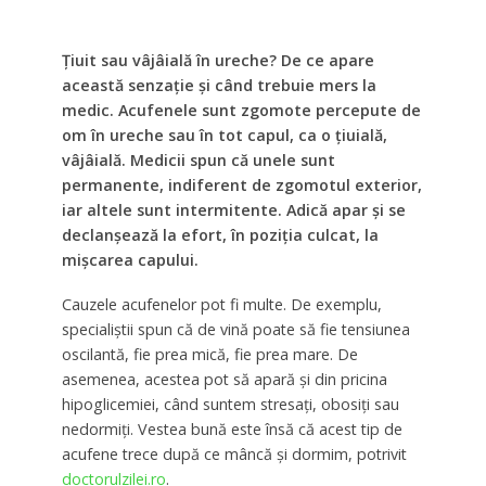
Țiuit sau vâjâială în ureche? De ce apare
această senzație și când trebuie mers la
medic. Acufenele sunt zgomote percepute de
om în ureche sau în tot capul, ca o țiuială,
vâjâială. Medicii spun că unele sunt
permanente, indiferent de zgomotul exterior,
iar altele sunt intermitente. Adică apar și se
declanșează la efort, în poziția culcat, la
mișcarea capului.
Cauzele acufenelor pot fi multe. De exemplu,
specialiștii spun că de vină poate să fie tensiunea
oscilantă, fie prea mică, fie prea mare. De
asemenea, acestea pot să apară și din pricina
hipoglicemiei, când suntem stresați, obosiți sau
nedormiți. Vestea bună este însă că acest tip de
acufene trece după ce mâncă și dormim, potrivit
doctorulzilei.ro
.