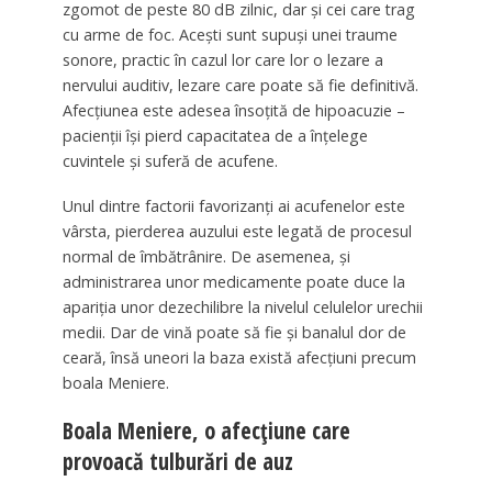
zgomot de peste 80 dB zilnic, dar și cei care trag
cu arme de foc. Acești sunt supuși unei traume
sonore, practic în cazul lor care lor o lezare a
nervului auditiv, lezare care poate să fie definitivă.
Afecțiunea este adesea însoțită de hipoacuzie –
pacienții își pierd capacitatea de a înțelege
cuvintele și suferă de acufene.
Unul dintre factorii favorizanți ai acufenelor este
vârsta, pierderea auzului este legată de procesul
normal de îmbătrânire. De asemenea, și
administrarea unor medicamente poate duce la
apariția unor dezechilibre la nivelul celulelor urechii
medii. Dar de vină poate să fie și banalul dor de
ceară, însă uneori la baza există afecțiuni precum
boala Meniere.
Boala Meniere, o afecțiune care
provoacă tulburări de auz