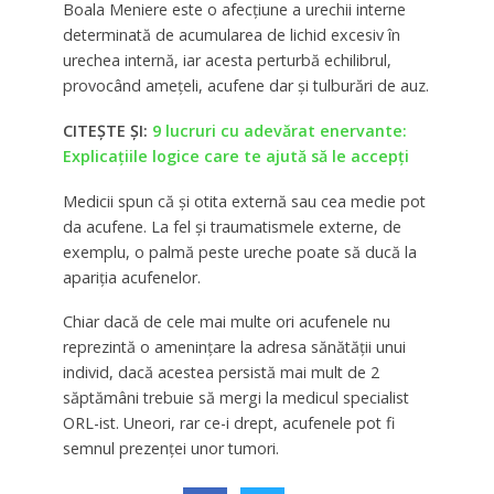
Boala Meniere este o afecțiune a urechii interne
determinată de acumularea de lichid excesiv în
urechea internă, iar acesta perturbă echilibrul,
provocând amețeli, acufene dar și tulburări de auz.
CITEȘTE ȘI:
9 lucruri cu adevărat enervante:
Explicațiile logice care te ajută să le accepți
Medicii spun că și otita externă sau cea medie pot
da acufene. La fel și traumatismele externe, de
exemplu, o palmă peste ureche poate să ducă la
apariția acufenelor.
Chiar dacă de cele mai multe ori acufenele nu
reprezintă o amenințare la adresa sănătății unui
individ, dacă acestea persistă mai mult de 2
săptămâni trebuie să mergi la medicul specialist
ORL-ist. Uneori, rar ce-i drept, acufenele pot fi
semnul prezenței unor tumori.