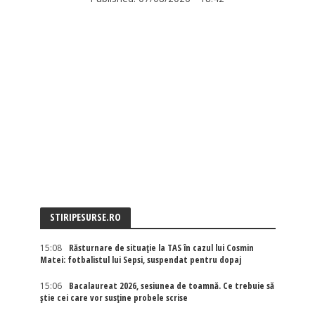
STIRIPESURSE.RO
15:08
Răsturnare de situație la TAS în cazul lui Cosmin
Matei: fotbalistul lui Sepsi, suspendat pentru dopaj
15:06
Bacalaureat 2026, sesiunea de toamnă. Ce trebuie să
știe cei care vor susține probele scrise