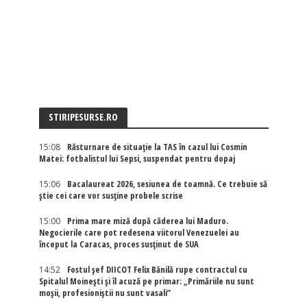
STIRIPESURSE.RO
15:08
Răsturnare de situație la TAS în cazul lui Cosmin
Matei: fotbalistul lui Sepsi, suspendat pentru dopaj
15:06
Bacalaureat 2026, sesiunea de toamnă. Ce trebuie să
știe cei care vor susține probele scrise
15:00
Prima mare miză după căderea lui Maduro.
Negocierile care pot redesena viitorul Venezuelei au
început la Caracas, proces susținut de SUA
14:52
Fostul șef DIICOT Felix Bănilă rupe contractul cu
Spitalul Moinești și îl acuză pe primar: „Primăriile nu sunt
moșii, profesioniștii nu sunt vasali”