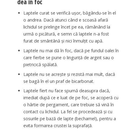
dea în foc
Laptele curat se verifică ușor, băgându-se în el
o andrea. Dacă atunci când e scoasă afară
lichidul se prelinge încet pe ea, rămânând la
urmă o picătură, e semn că laptele n-a fost
furat de smântână și nici înmulțit cu apă.
Laptele nu mai dă în foc, dacă pe fundul oalei în
care fierbe se pune o linguriță de argint sau o
pietricică spălată.
Laptele nu se acrește și rezistă mai mult, dacă
se bagă în el un praf de bicarbonat.
Laptele fiert nu face spumă deasupra dacă,
imediat după ce e luat de pe foc, se acoperă cu
o hârtie de pergament, care trebuie să vină în
contact cu lichidul. La fel se procedează și cu
sosurile pe bază de lapte (bechamel), pentru a
evita formarea crustei la suprafață.