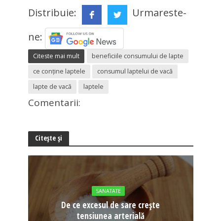
Distribuie:
Urmareste-
ne:
Citeste mai mult
beneficiile consumului de lapte
ce conține laptele
consumul laptelui de vacă
lapte de vacă
laptele
Comentarii:
Citește și
SANATATE
De ce excesul de sare crește
tensiunea arterială