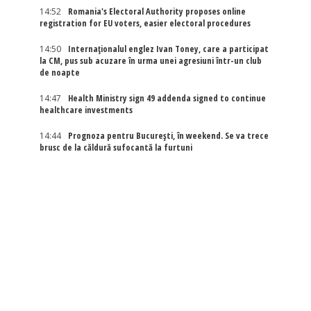
14:52
Romania's Electoral Authority proposes online
registration for EU voters, easier electoral procedures
14:50
Internaţionalul englez Ivan Toney, care a participat
la CM, pus sub acuzare în urma unei agresiuni într-un club
de noapte
14:47
Health Ministry sign 49 addenda signed to continue
healthcare investments
14:44
Prognoza pentru București, în weekend. Se va trece
brusc de la căldură sufocantă la furtuni