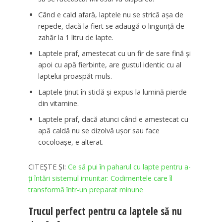
Când e cald afară, laptele nu se strică așa de
repede, dacă la fiert se adaugă o linguriță de
zahăr la 1 litru de lapte.
Laptele praf, amestecat cu un fir de sare fină și
apoi cu apă fierbinte, are gustul identic cu al
laptelui proaspăt muls.
Laptele ținut în sticlă și expus la lumină pierde
din vitamine.
Laptele praf, dacă atunci când e amestecat cu
apă caldă nu se dizolvă ușor sau face
cocoloașe, e alterat.
CITEȘTE ȘI:
Ce să pui în paharul cu lapte pentru a-
ți întări sistemul imunitar: Codimentele care îl
transformă într-un preparat minune
Trucul perfect pentru ca laptele să nu