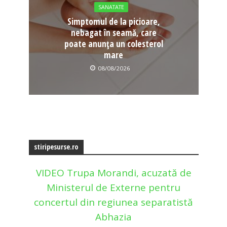
SANATATE
Simptomul de la picioare,
nebagat în seamă, care
poate anunța un colesterol
mare
08/08/2026
stiripesurse.ro
VIDEO Trupa Morandi, acuzată de
Ministerul de Externe pentru
concertul din regiunea separatistă
Abhazia