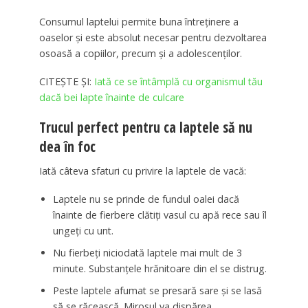
Consumul laptelui permite buna întreținere a
oaselor și este absolut necesar pentru dezvoltarea
osoasă a copiilor, precum și a adolescenților.
CITEȘTE ȘI:
Iată ce se întâmplă cu organismul tău
dacă bei lapte înainte de culcare
Trucul perfect pentru ca laptele să nu
dea în foc
Iată câteva sfaturi cu privire la laptele de vacă:
Laptele nu se prinde de fundul oalei dacă
înainte de fierbere clătiți vasul cu apă rece sau îl
ungeți cu unt.
Nu fierbeți niciodată laptele mai mult de 3
minute. Substanțele hrănitoare din el se distrug.
Peste laptele afumat se presară sare și se lasă
să se răcească. Mirosul va dispărea.