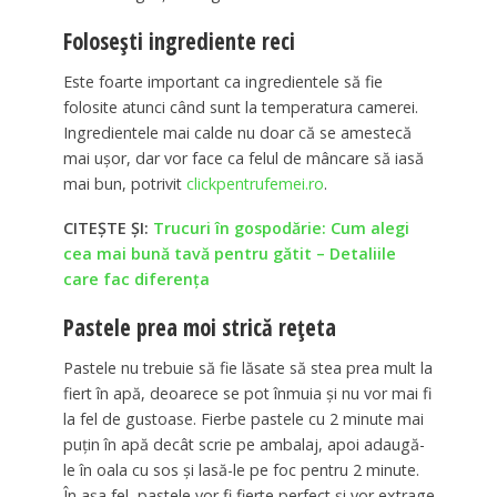
Foloseşti ingrediente reci
Este foarte important ca ingredientele să fie
folosite atunci când sunt la temperatura camerei.
Ingredientele mai calde nu doar că se amestecă
mai uşor, dar vor face ca felul de mâncare să iasă
mai bun, potrivit
clickpentrufemei.ro
.
CITEȘTE ȘI:
Trucuri în gospodărie: Cum alegi
cea mai bună tavă pentru gătit – Detaliile
care fac diferența
Pastele prea moi strică reţeta
Pastele nu trebuie să fie lăsate să stea prea mult la
fiert în apă, deoarece se pot înmuia şi nu vor mai fi
la fel de gustoase. Fierbe pastele cu 2 minute mai
puţin în apă decât scrie pe ambalaj, apoi adaugă-
le în oala cu sos şi lasă-le pe foc pentru 2 minute.
În aşa fel, pastele vor fi fierte perfect şi vor extrage