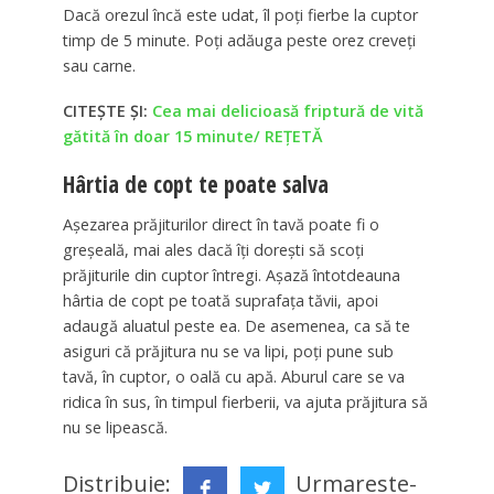
Dacă orezul încă este udat, îl poţi fierbe la cuptor
timp de 5 minute. Poţi adăuga peste orez creveţi
sau carne.
CITEȘTE ȘI:
Cea mai delicioasă friptură de vită
gătită în doar 15 minute/ REȚETĂ
Hârtia de copt te poate salva
Aşezarea prăjiturilor direct în tavă poate fi o
greşeală, mai ales dacă îţi doreşti să scoţi
prăjiturile din cuptor întregi. Aşază întotdeauna
hârtia de copt pe toată suprafaţa tăvii, apoi
adaugă aluatul peste ea. De asemenea, ca să te
asiguri că prăjitura nu se va lipi, poţi pune sub
tavă, în cuptor, o oală cu apă. Aburul care se va
ridica în sus, în timpul fierberii, va ajuta prăjitura să
nu se lipească.
Distribuie:
Urmareste-