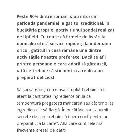
Peste 90% dintre români s-au întors în
perioada pandemiei la gătitul tradiţional, în
bucătăria proprie, potrivit unui sondaj realizat
de Upfield. Cu toate că firmele de livrări la
domiciliu oferă servicii rapide şi la îndemâna
oricui, gătitul în casă rămâne una dintre
activităţile noastre preferate. Dacă te afli
printre persoanele care adoră să gătească,
iată ce trebuie să ştii pentru a realiza un
preparat delicios!
Să ştii să găteşti nu e aşa simplu! Trebuie să fii
atent la cantitatea ingredientelor, la ce
temperatură pregăteşti mâncarea sau cât timp laşi
ingredientele să fiarbă. În bucătărie sunt anumite
secrete de care trebuie să ţinem cont pentru un
preparat „ca la carte‟. Află care sunt cele mai
frecvente greşeli de gătit!