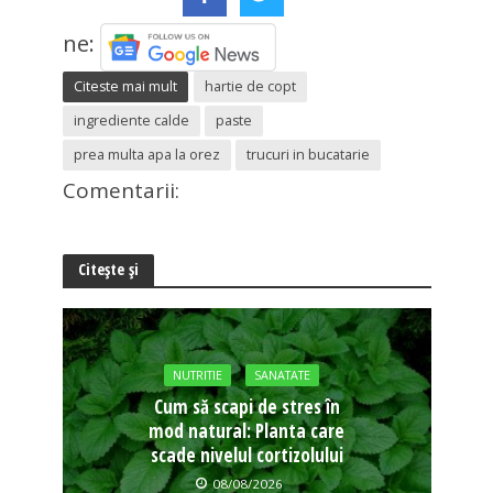
ne:
Citeste mai mult
hartie de copt
ingrediente calde
paste
prea multa apa la orez
trucuri in bucatarie
Comentarii:
Citește și
NUTRITIE
SANATATE
Cum să scapi de stres în
mod natural: Planta care
scade nivelul cortizolului
08/08/2026