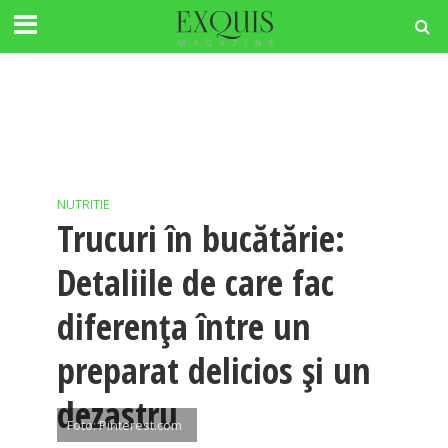
NUTRITIE
Trucuri în bucătărie:
Detaliile de care fac
diferența între un
preparat delicios și un
dezastru
Foto: Pinterest.com