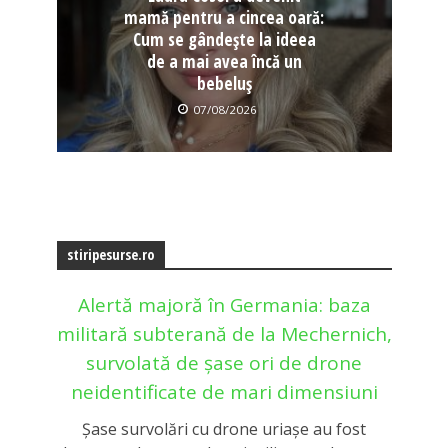
mamă pentru a cincea oară:
Cum se gândește la ideea
de a mai avea încă un
bebeluș
07/08/2026
stiripesurse.ro
Alertă majoră în Germania: baza
militară subterană de la Mechernich,
survolată de șase ori de drone
neidentificate de mari dimensiuni
Şase survolări cu drone uriașe au fost