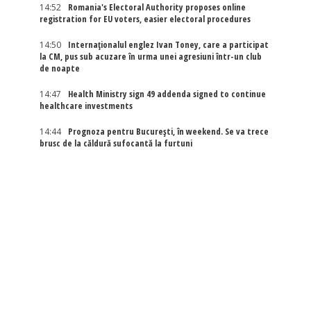
14:52
Romania's Electoral Authority proposes online
registration for EU voters, easier electoral procedures
14:50
Internaţionalul englez Ivan Toney, care a participat
la CM, pus sub acuzare în urma unei agresiuni într-un club
de noapte
14:47
Health Ministry sign 49 addenda signed to continue
healthcare investments
14:44
Prognoza pentru București, în weekend. Se va trece
brusc de la căldură sufocantă la furtuni