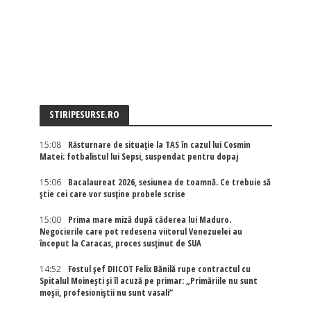
STIRIPESURSE.RO
15:08
Răsturnare de situație la TAS în cazul lui Cosmin
Matei: fotbalistul lui Sepsi, suspendat pentru dopaj
15:06
Bacalaureat 2026, sesiunea de toamnă. Ce trebuie să
știe cei care vor susține probele scrise
15:00
Prima mare miză după căderea lui Maduro.
Negocierile care pot redesena viitorul Venezuelei au
început la Caracas, proces susținut de SUA
14:52
Fostul șef DIICOT Felix Bănilă rupe contractul cu
Spitalul Moinești și îl acuză pe primar: „Primăriile nu sunt
moșii, profesioniștii nu sunt vasali”