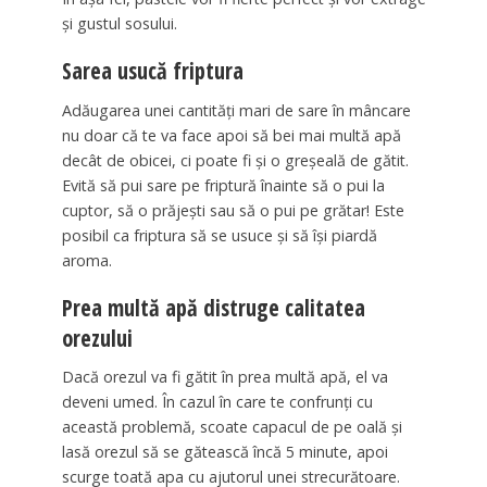
şi gustul sosului.
Sarea usucă friptura
Adăugarea unei cantităţi mari de sare în mâncare
nu doar că te va face apoi să bei mai multă apă
decât de obicei, ci poate fi şi o greşeală de gătit.
Evită să pui sare pe friptură înainte să o pui la
cuptor, să o prăjeşti sau să o pui pe grătar! Este
posibil ca friptura să se usuce şi să îşi piardă
aroma.
Prea multă apă distruge calitatea
orezului
Dacă orezul va fi gătit în prea multă apă, el va
deveni umed. În cazul în care te confrunţi cu
această problemă, scoate capacul de pe oală şi
lasă orezul să se gătească încă 5 minute, apoi
scurge toată apa cu ajutorul unei strecurătoare.