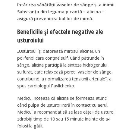
întărirea sănătății vaselor de sânge și a inimii.
Substanța din leguma picantă – alicina –
asigură prevenirea bolilor de inimă.
Beneficiile și efectele negative ale
usturoiului
„Usturoiul își datorează mirosul alicinei, un
polifenol care conține sulf. Când pătrunde în
sânge, alicina participă la sinteza hidrogenului
sulfurat, care relaxează pereții vaselor de sânge,
contribuind la normalizarea tensiunii arteriale”, a
spus cardiologul Pavlichenko.
Medicul notează că alicina se formează atunci
când pulpa de usturoi intră în contact cu aerul.
Medicul a recomandat să se lase cățeii de usturoi
zdrobiți timp de 10 sau 15 minute înainte de a-i
folosi la gătit.