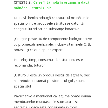
CITEȘTE ȘI:
Ce se întâmplă în organism dacă
mănânci usturoi zilnic
Dr. Pavlichenko adaugă că usturoiul ocupă un loc
special printre produsele sănătoase datorită
conținutului ridicat de substanțe bioactive.
„Conține peste 40 de componente biologic active
cu proprietăți medicinale, inclusiv vitaminele C, B,
potasiu și calciu”, spune expertul.
În același timp, consumul de usturoi nu este
recomandat tuturor.
„Usturoiul este un produs destul de agresiv, deci
nu trebuie consumat pe stomacul gol”, spune
specialistul.
Pavlichenko a menționat că leguma poate dăuna
membranelor mucoase ale stomacului și
esofagului dacă este consumată în mod