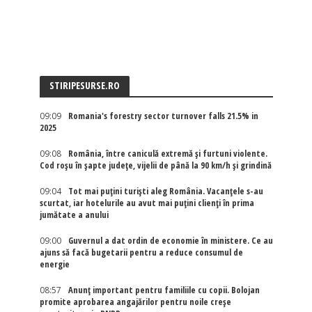
STIRIPESURSE.RO
09:09
Romania's forestry sector turnover falls 21.5% in
2025
09:08
România, între caniculă extremă și furtuni violente.
Cod roșu în șapte județe, vijelii de până la 90 km/h și grindină
09:04
Tot mai puțini turiști aleg România. Vacanțele s-au
scurtat, iar hotelurile au avut mai puțini clienți în prima
jumătate a anului
09:00
Guvernul a dat ordin de economie în ministere. Ce au
ajuns să facă bugetarii pentru a reduce consumul de
energie
08:57
Anunț important pentru familiile cu copii. Bolojan
promite aprobarea angajărilor pentru noile creșe