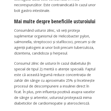
necorespunzător. Este contraindicată în cazul unor
boli gastro-intestinale.
Mai multe despre beneficiile usturoiului
Consumând usturoi zilnic, vă veți proteja
suplimentar organismul de Helicobacter pylori,
salmonella, streptococi și stafilococi, precum și de
agenții patogeni ai unor boli precum tuberculoza,
dizenteria, candidoza și herpesul.
Consumul zilnic de usturoi în cazul diabetului (în
special de tipul 2) merită o atenție specială. Faptul
este că această legumă reduce concentrația de
zahăr din sânge cu aproximativ 25% și încetinește
procesul de descompunere a insulinei direct în
ficat. În plus, prin influența pozitivă asupra vaselor
de sânge și arterelor, usturoiul protejează inima
diabeticilor de cardiomiopatie și ateroscleroză.