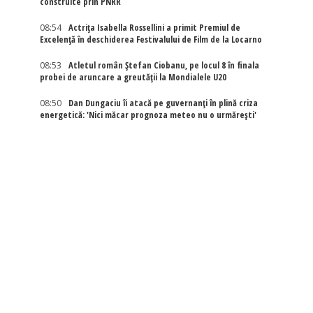
construite prin PNRR
08:54
Actriţa Isabella Rossellini a primit Premiul de
Excelenţă în deschiderea Festivalului de Film de la Locarno
08:53
Atletul român Ștefan Ciobanu, pe locul 8 în finala
probei de aruncare a greutății la Mondialele U20
08:50
Dan Dungaciu îi atacă pe guvernanți în plină criza
energetică: 'Nici măcar prognoza meteo nu o urmărești'