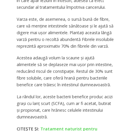
în care apar leziuni în intestin, adesea ca efect
secundar al tratamentului împotriva cancerului.
Varza este, de asemenea, o sursă bună de fibre,
care vă menține intestinele sănătoase și le ajută să
digere mai ușor alimentele. Plantați aceasta lângă
varză pentru o recoltă abundentă Fibrele insolubile
reprezintă aproximativ 70% din fibrele din varză.
Acestea adaugă volum la scaune și ajută
alimentele să se deplaseze mai ușor prin intestine,
reducând riscul de constipație. Restul de 30% sunt
fibre solubile, care oferă hrană pentru bacteriile
benefice care trăiesc în intestinul dumneavoastră.
La rândul lor, aceste bacterii benefice produc acizi
grași cu lanț scurt (SCFA), cum ar fi acetat, butirat
și propionat, care hrănesc celulele intestinului
dumneavoastră.
CITEȘTE ȘI:
Tratament naturist pentru