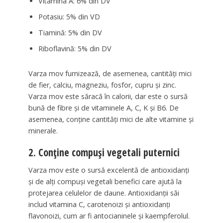
Vitamina A: 6% din DV
Potasiu: 5% din VD
Tiamină: 5% din DV
Riboflavină: 5% din DV
Varza mov furnizează, de asemenea, cantități mici
de fier, calciu, magneziu, fosfor, cupru și zinc.
Varza mov este săracă în calorii, dar este o sursă
bună de fibre și de vitaminele A, C, K și B6. De
asemenea, conține cantități mici de alte vitamine și
minerale.
2. Conține compuși vegetali puternici
Varza mov este o sursă excelentă de antioxidanți
și de alți compuși vegetali benefici care ajută la
protejarea celulelor de daune. Antioxidanții săi
includ vitamina C, carotenoizi și antioxidanți
flavonoizi, cum ar fi antocianinele și kaempferolul.