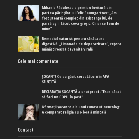
Mihaela Rădulescu a primit o lovitură din
partea părinților lui Felix Baumgartner: „Am
fost ștearsă complet din existența lui, de
parcă aș fi făcut ceva greșit. Chiar se tem de
mine”
Remediul naturist pentru sănătatea
digestivă: „Limonada de deparazitare”, rețeta
mănăstirească devenită virală
Cele mai comentate
ȘOCANT! Ce au găsit cercetătorii în APA
SFINȚITĂ
DECLARAȚIA ȘOCANTĂ a unui preot: ”Este păcat
să faci un COPIL în post”
Afirmaţii şocante ale unui cunoscut neurolog:
A comparat religia cu o boală mintală
Contact