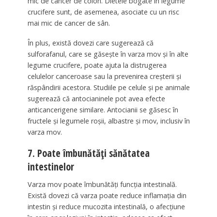
mic de cancer de colon. Dietele bogate în legume
crucifere sunt, de asemenea, asociate cu un risc
mai mic de cancer de sân.
În plus, există dovezi care sugerează că
sulforafanul, care se găsește în varza mov și în alte
legume crucifere, poate ajuta la distrugerea
celulelor canceroase sau la prevenirea creșterii și
răspândirii acestora. Studiile pe celule și pe animale
sugerează că antocianinele pot avea efecte
anticancerigene similare. Antocianii se găsesc în
fructele și legumele roșii, albastre și mov, inclusiv în
varza mov.
7. Poate îmbunătăți sănătatea
intestinelor
Varza mov poate îmbunătăți funcția intestinală.
Există dovezi că varza poate reduce inflamația din
intestin și reduce mucozita intestinală, o afecțiune