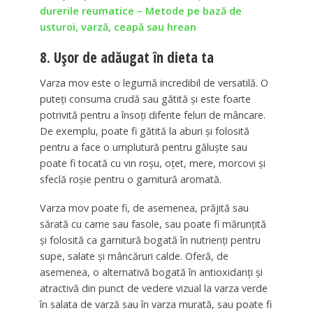
durerile reumatice – Metode pe bază de
usturoi, varză, ceapă sau hrean
8. Ușor de adăugat în dieta ta
Varza mov este o legumă incredibil de versatilă. O
puteți consuma crudă sau gătită și este foarte
potrivită pentru a însoți diferite feluri de mâncare.
De exemplu, poate fi gătită la aburi și folosită
pentru a face o umplutură pentru găluște sau
poate fi tocată cu vin roșu, oțet, mere, morcovi și
sfeclă roșie pentru o garnitură aromată.
Varza mov poate fi, de asemenea, prăjită sau
sărată cu carne sau fasole, sau poate fi mărunțită
și folosită ca garnitură bogată în nutrienți pentru
supe, salate și mâncăruri calde. Oferă, de
asemenea, o alternativă bogată în antioxidanți și
atractivă din punct de vedere vizual la varza verde
în salata de varză sau în varza murată, sau poate fi