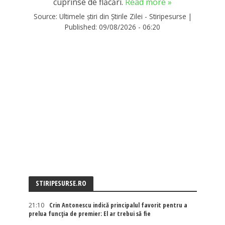
cuprinse de flăcări.
Read more »
Source:
Ultimele știri din Știrile Zilei - Stiripesurse
|
Published:
09/08/2026 - 06:20
STIRIPESURSE.RO
21:10
Crin Antonescu indică principalul favorit pentru a
prelua funcția de premier: El ar trebui să fie