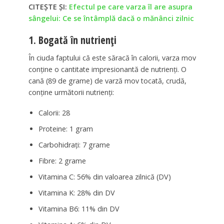
CITEȘTE ȘI:
Efectul pe care varza îl are asupra
sângelui: Ce se întâmplă dacă o mănânci zilnic
1. Bogată în nutrienți
În ciuda faptului că este săracă în calorii, varza mov
conține o cantitate impresionantă de nutrienți. O
cană (89 de grame) de varză mov tocată, crudă,
conține următorii nutrienți:
Calorii: 28
Proteine: 1 gram
Carbohidrați: 7 grame
Fibre: 2 grame
Vitamina C: 56% din valoarea zilnică (DV)
Vitamina K: 28% din DV
Vitamina B6: 11% din DV