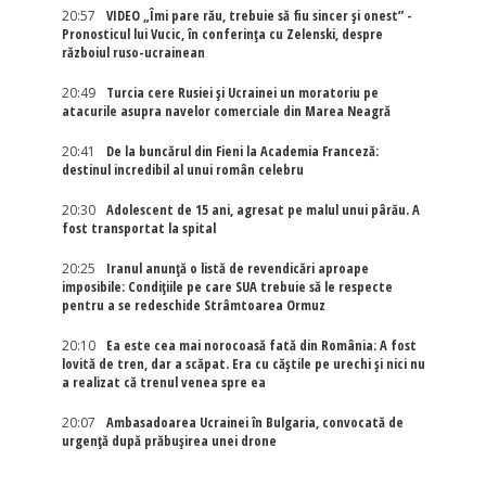
20:57
VIDEO „Îmi pare rău, trebuie să fiu sincer și onest” -
Pronosticul lui Vucic, în conferința cu Zelenski, despre
războiul ruso-ucrainean
20:49
Turcia cere Rusiei și Ucrainei un moratoriu pe
atacurile asupra navelor comerciale din Marea Neagră
20:41
De la buncărul din Fieni la Academia Franceză:
destinul incredibil al unui român celebru
20:30
Adolescent de 15 ani, agresat pe malul unui pârău. A
fost transportat la spital
20:25
Iranul anunță o listă de revendicări aproape
imposibile: Condițiile pe care SUA trebuie să le respecte
pentru a se redeschide Strâmtoarea Ormuz
20:10
Ea este cea mai norocoasă fată din România: A fost
lovită de tren, dar a scăpat. Era cu căștile pe urechi și nici nu
a realizat că trenul venea spre ea
20:07
Ambasadoarea Ucrainei în Bulgaria, convocată de
urgență după prăbușirea unei drone