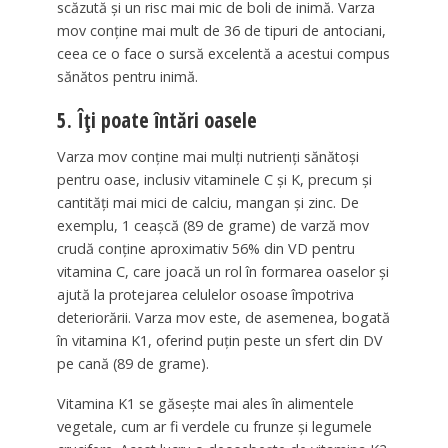
scăzută și un risc mai mic de boli de inimă. Varza
mov conține mai mult de 36 de tipuri de antociani,
ceea ce o face o sursă excelentă a acestui compus
sănătos pentru inimă.
5. Îți poate întări oasele
Varza mov conține mai mulți nutrienți sănătoși
pentru oase, inclusiv vitaminele C și K, precum și
cantități mai mici de calciu, mangan și zinc. De
exemplu, 1 ceașcă (89 de grame) de varză mov
crudă conține aproximativ 56% din VD pentru
vitamina C, care joacă un rol în formarea oaselor și
ajută la protejarea celulelor osoase împotriva
deteriorării. Varza mov este, de asemenea, bogată
în vitamina K1, oferind puțin peste un sfert din DV
pe cană (89 de grame).
Vitamina K1 se găsește mai ales în alimentele
vegetale, cum ar fi verdele cu frunze și legumele