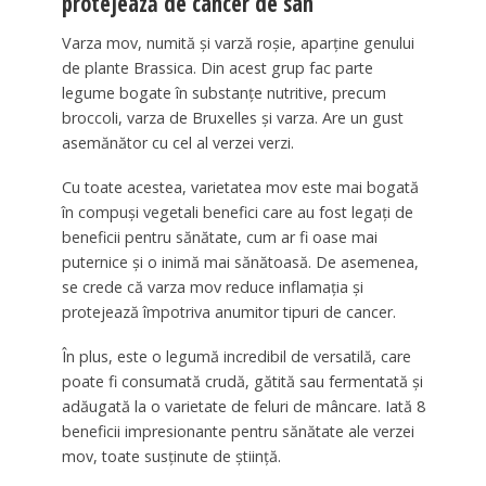
protejează de cancer de sân
Varza mov, numită și varză roșie, aparține genului
de plante Brassica. Din acest grup fac parte
legume bogate în substanțe nutritive, precum
broccoli, varza de Bruxelles și varza. Are un gust
asemănător cu cel al verzei verzi.
Cu toate acestea, varietatea mov este mai bogată
în compuși vegetali benefici care au fost legați de
beneficii pentru sănătate, cum ar fi oase mai
puternice și o inimă mai sănătoasă. De asemenea,
se crede că varza mov reduce inflamația și
protejează împotriva anumitor tipuri de cancer.
În plus, este o legumă incredibil de versatilă, care
poate fi consumată crudă, gătită sau fermentată și
adăugată la o varietate de feluri de mâncare. Iată 8
beneficii impresionante pentru sănătate ale verzei
mov, toate susținute de știință.