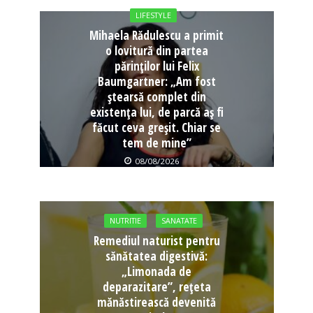
LIFESTYLE
Mihaela Rădulescu a primit
o lovitură din partea
părinților lui Felix
Baumgartner: „Am fost
ștearsă complet din
existența lui, de parcă aș fi
făcut ceva greșit. Chiar se
tem de mine”
08/08/2026
NUTRITIE
SANATATE
Remediul naturist pentru
sănătatea digestivă:
„Limonada de
deparazitare”, rețeta
mănăstirească devenită