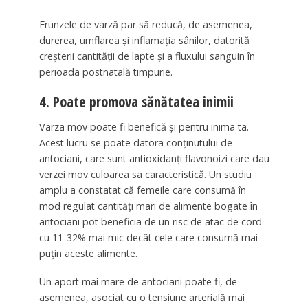
Frunzele de varză par să reducă, de asemenea,
durerea, umflarea și inflamația sânilor, datorită
creșterii cantității de lapte și a fluxului sanguin în
perioada postnatală timpurie.
4. Poate promova sănătatea inimii
Varza mov poate fi benefică și pentru inima ta.
Acest lucru se poate datora conținutului de
antociani, care sunt antioxidanți flavonoizi care dau
verzei mov culoarea sa caracteristică. Un studiu
amplu a constatat că femeile care consumă în
mod regulat cantități mari de alimente bogate în
antociani pot beneficia de un risc de atac de cord
cu 11-32% mai mic decât cele care consumă mai
puțin aceste alimente.
Un aport mai mare de antociani poate fi, de
asemenea, asociat cu o tensiune arterială mai