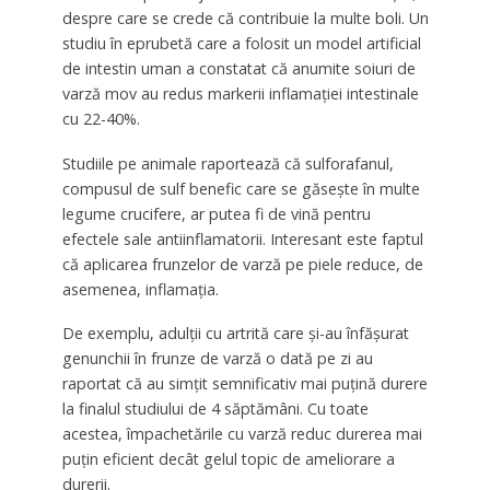
despre care se crede că contribuie la multe boli. Un
studiu în eprubetă care a folosit un model artificial
de intestin uman a constatat că anumite soiuri de
varză mov au redus markerii inflamației intestinale
cu 22-40%.
Studiile pe animale raportează că sulforafanul,
compusul de sulf benefic care se găsește în multe
legume crucifere, ar putea fi de vină pentru
efectele sale antiinflamatorii. Interesant este faptul
că aplicarea frunzelor de varză pe piele reduce, de
asemenea, inflamația.
De exemplu, adulții cu artrită care și-au înfășurat
genunchii în frunze de varză o dată pe zi au
raportat că au simțit semnificativ mai puțină durere
la finalul studiului de 4 săptămâni. Cu toate
acestea, împachetările cu varză reduc durerea mai
puțin eficient decât gelul topic de ameliorare a
durerii.