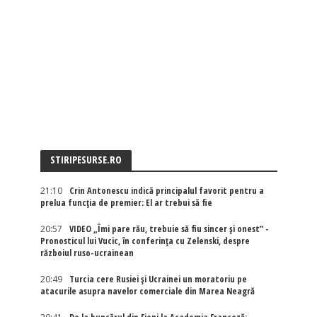
STIRIPESURSE.RO
21:10
Crin Antonescu indică principalul favorit pentru a
prelua funcția de premier: El ar trebui să fie
20:57
VIDEO „Îmi pare rău, trebuie să fiu sincer și onest” -
Pronosticul lui Vucic, în conferința cu Zelenski, despre
războiul ruso-ucrainean
20:49
Turcia cere Rusiei și Ucrainei un moratoriu pe
atacurile asupra navelor comerciale din Marea Neagră