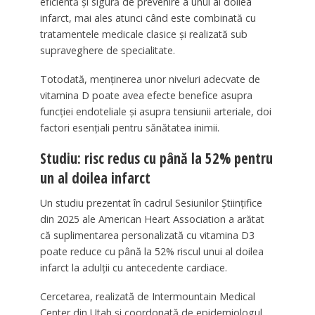
eficientă și sigură de prevenire a unui al doilea
infarct, mai ales atunci când este combinată cu
tratamentele medicale clasice și realizată sub
supraveghere de specialitate.
Totodată, menținerea unor niveluri adecvate de
vitamina D poate avea efecte benefice asupra
funcției endoteliale și asupra tensiunii arteriale, doi
factori esențiali pentru sănătatea inimii.
Studiu: risc redus cu până la 52% pentru
un al doilea infarct
Un studiu prezentat în cadrul Sesiunilor Științifice
din 2025 ale American Heart Association a arătat
că suplimentarea personalizată cu vitamina D3
poate reduce cu până la 52% riscul unui al doilea
infarct la adulții cu antecedente cardiace.
Cercetarea, realizată de Intermountain Medical
Center din Utah și coordonată de epidemiologul