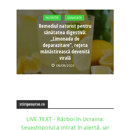
NUTRITIE
SANATATE
Remediul naturist pentru
sănătatea digestivă:
„Limonada de
deparazitare”, rețeta
mănăstirească devenită
virală
08/08/2026
stiripesurse.ro
LIVE TEXT - Război în Ucraina:
Sevastopolul a intrat în alertă, iar