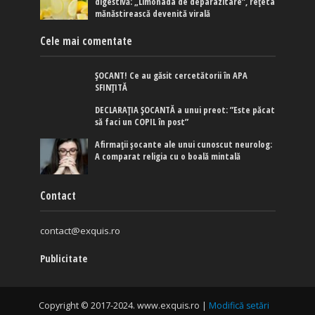
digestivă: „Limonada de deparazitare”, rețeta
mănăstirească devenită virală
Cele mai comentate
ȘOCANT! Ce au găsit cercetătorii în APA
SFINȚITĂ
DECLARAȚIA ȘOCANTĂ a unui preot: ”Este păcat
să faci un COPIL în post”
Afirmaţii şocante ale unui cunoscut neurolog:
A comparat religia cu o boală mintală
Contact
contact@exquis.ro
Publicitate
Copyright © 2017-2024. www.exquis.ro |
Modifică setări