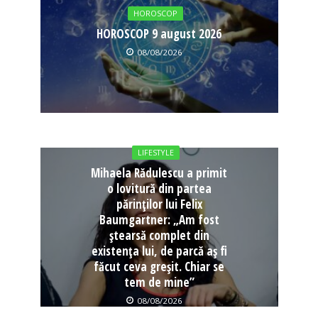
HOROSCOP
HOROSCOP 9 august 2026
08/08/2026
LIFESTYLE
Mihaela Rădulescu a primit
o lovitură din partea
părinților lui Felix
Baumgartner: „Am fost
ștearsă complet din
existența lui, de parcă aș fi
făcut ceva greșit. Chiar se
tem de mine”
08/08/2026