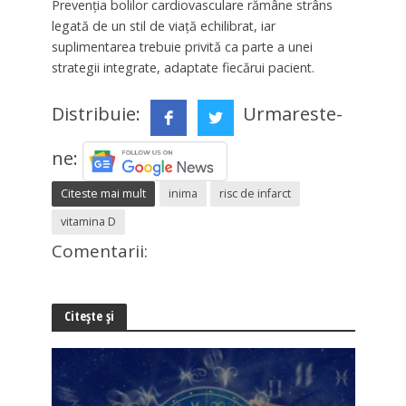
Prevenția bolilor cardiovasculare rămâne strâns
legată de un stil de viață echilibrat, iar
suplimentarea trebuie privită ca parte a unei
strategii integrate, adaptate fiecărui pacient.
Distribuie:
Urmareste-
ne:
Citeste mai mult
inima
risc de infarct
vitamina D
Comentarii:
Citește și