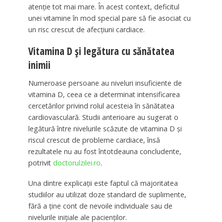
atenție tot mai mare. În acest context, deficitul
unei vitamine în mod special pare să fie asociat cu
un risc crescut de afecțiuni cardiace.
Vitamina D și legătura cu sănătatea
inimii
Numeroase persoane au niveluri insuficiente de
vitamina D, ceea ce a determinat intensificarea
cercetărilor privind rolul acesteia în sănătatea
cardiovasculară. Studii anterioare au sugerat o
legătură între nivelurile scăzute de vitamina D și
riscul crescut de probleme cardiace, însă
rezultatele nu au fost întotdeauna concludente,
potrivit
doctorulzilei.ro
.
Una dintre explicații este faptul că majoritatea
studiilor au utilizat doze standard de suplimente,
fără a ține cont de nevoile individuale sau de
nivelurile inițiale ale pacienților.