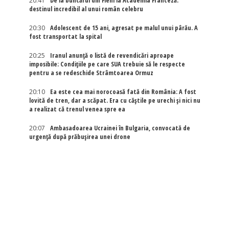
20:41
De la buncărul din Fieni la Academia Franceză:
destinul incredibil al unui român celebru
20:30
Adolescent de 15 ani, agresat pe malul unui pârău. A
fost transportat la spital
20:25
Iranul anunță o listă de revendicări aproape
imposibile: Condițiile pe care SUA trebuie să le respecte
pentru a se redeschide Strâmtoarea Ormuz
20:10
Ea este cea mai norocoasă fată din România: A fost
lovită de tren, dar a scăpat. Era cu căștile pe urechi și nici nu
a realizat că trenul venea spre ea
20:07
Ambasadoarea Ucrainei în Bulgaria, convocată de
urgență după prăbușirea unei drone