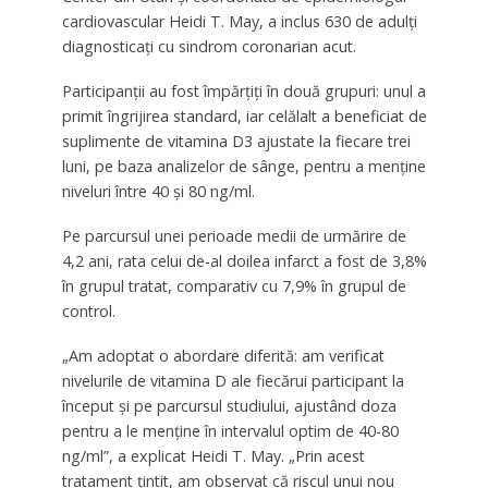
cardiovascular Heidi T. May, a inclus 630 de adulți
diagnosticați cu sindrom coronarian acut.
Participanții au fost împărțiți în două grupuri: unul a
primit îngrijirea standard, iar celălalt a beneficiat de
suplimente de vitamina D3 ajustate la fiecare trei
luni, pe baza analizelor de sânge, pentru a menține
niveluri între 40 și 80 ng/ml.
Pe parcursul unei perioade medii de urmărire de
4,2 ani, rata celui de-al doilea infarct a fost de 3,8%
în grupul tratat, comparativ cu 7,9% în grupul de
control.
„Am adoptat o abordare diferită: am verificat
nivelurile de vitamina D ale fiecărui participant la
început și pe parcursul studiului, ajustând doza
pentru a le menține în intervalul optim de 40-80
ng/ml”, a explicat Heidi T. May. „Prin acest
tratament țintit, am observat că riscul unui nou