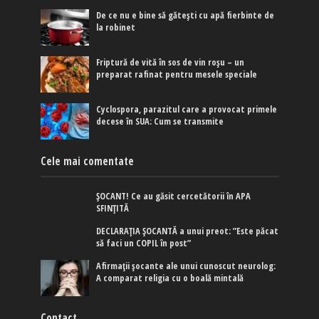
De ce nu e bine să gătești cu apă fierbinte de
la robinet
Friptură de vită în sos de vin roșu – un
preparat rafinat pentru mesele speciale
Cyclospora, parazitul care a provocat primele
decese în SUA: Cum se transmite
Cele mai comentate
ȘOCANT! Ce au găsit cercetătorii în APA
SFINȚITĂ
DECLARAȚIA ȘOCANTĂ a unui preot: ”Este păcat
să faci un COPIL în post”
Afirmaţii şocante ale unui cunoscut neurolog:
A comparat religia cu o boală mintală
Contact