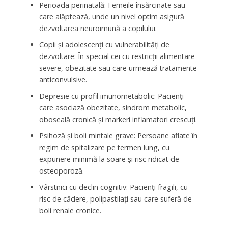
Perioada perinatală: Femeile însărcinate sau
care alăptează, unde un nivel optim asigură
dezvoltarea neuroimună a copilului.
Copii și adolescenți cu vulnerabilități de
dezvoltare: În special cei cu restricții alimentare
severe, obezitate sau care urmează tratamente
anticonvulsive.
Depresie cu profil imunometabolic: Pacienți
care asociază obezitate, sindrom metabolic,
oboseală cronică și markeri inflamatori crescuți.
Psihoză și boli mintale grave: Persoane aflate în
regim de spitalizare pe termen lung, cu
expunere minimă la soare și risc ridicat de
osteoporoză.
Vârstnici cu declin cognitiv: Pacienți fragili, cu
risc de cădere, polipastilați sau care suferă de
boli renale cronice.