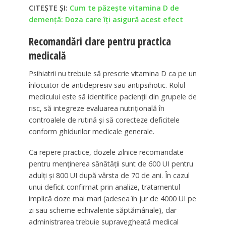
CITEȘTE ȘI:
Cum te păzește vitamina D de
demență: Doza care îți asigură acest efect
Recomandări clare pentru practica
medicală
Psihiatrii nu trebuie să prescrie vitamina D ca pe un
înlocuitor de antidepresiv sau antipsihotic. Rolul
medicului este să identifice pacienții din grupele de
risc, să integreze evaluarea nutrițională în
controalele de rutină și să corecteze deficitele
conform ghidurilor medicale generale.
Ca repere practice, dozele zilnice recomandate
pentru menținerea sănătății sunt de 600 UI pentru
adulți și 800 UI după vârsta de 70 de ani. În cazul
unui deficit confirmat prin analize, tratamentul
implică doze mai mari (adesea în jur de 4000 UI pe
zi sau scheme echivalente săptămânale), dar
administrarea trebuie supravegheată medical