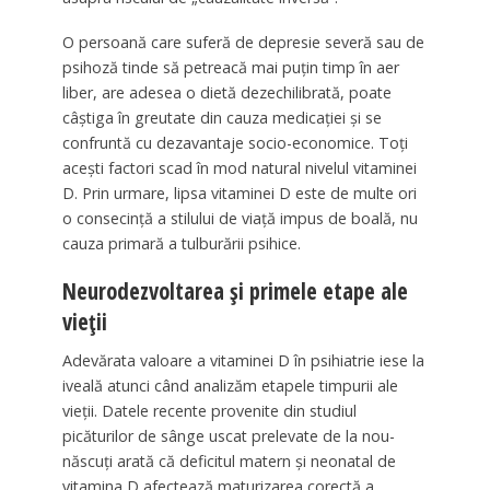
O persoană care suferă de depresie severă sau de
psihoză tinde să petreacă mai puțin timp în aer
liber, are adesea o dietă dezechilibrată, poate
câștiga în greutate din cauza medicației și se
confruntă cu dezavantaje socio-economice. Toți
acești factori scad în mod natural nivelul vitaminei
D. Prin urmare, lipsa vitaminei D este de multe ori
o consecință a stilului de viață impus de boală, nu
cauza primară a tulburării psihice.
Neurodezvoltarea și primele etape ale
vieții
Adevărata valoare a vitaminei D în psihiatrie iese la
iveală atunci când analizăm etapele timpurii ale
vieții. Datele recente provenite din studiul
picăturilor de sânge uscat prelevate de la nou-
născuți arată că deficitul matern și neonatal de
vitamina D afectează maturizarea corectă a