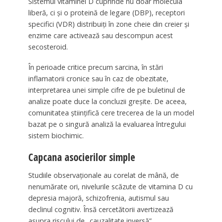
Sistemul vitaminei D cuprinde nu doar molecula
liberă, ci și o proteină de legare (DBP), receptori
specifici (VDR) distribuiți în zone cheie din creier și
enzime care activează sau descompun acest
secosteroid.
În perioade critice precum sarcina, în stări
inflamatorii cronice sau în caz de obezitate,
interpretarea unei simple cifre de pe buletinul de
analize poate duce la concluzii greșite. De aceea,
comunitatea științifică cere trecerea de la un model
bazat pe o singură analiză la evaluarea întregului
sistem biochimic.
Capcana asocierilor simple
Studiile observaționale au corelat de mână, de
nenumărate ori, nivelurile scăzute de vitamina D cu
depresia majoră, schizofrenia, autismul sau
declinul cognitiv. Însă cercetătorii avertizează
asupra riscului de „cauzalitate inversă”.