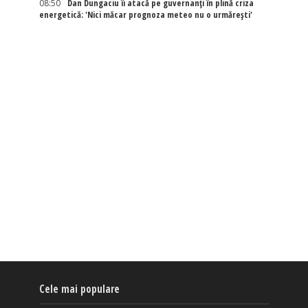
08:50
Dan Dungaciu îi atacă pe guvernanți în plină criza
energetică: 'Nici măcar prognoza meteo nu o urmărești'
Cele mai populare