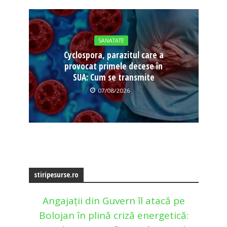
SANATATE
Cyclospora, parazitul care a
provocat primele decese în
SUA: Cum se transmite
07/08/2026
stiripesurse.ro
Angajații din Guvern îl atacă pe
Bolojan în plină criză energetică: