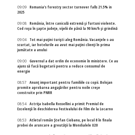
09:09
Romania's forestry sector turnover falls 21.5% in
2025
09:08
România, între caniculă extremă și furtuni violente.
Cod roșu în șapte județe, vijelii de până la 90 km/h și grindină
09:04
Tot mai puțini turiști aleg România. Vacanțele s-au
scurtat, iar hotelurile au avut mai puțini clienți în prima
jumătate a anului
09:00
Guvernul a dat ordin de economie în ministere. Ce au
ajuns să facă bugetarii pentru a reduce consumul de
energie
08:57
Anunț important pentru familiile cu copii. Bolojan
promite aprobarea angajărilor pentru noile creșe
construite prin PNRR
08:54
Actriţa Isabella Rossellini a primit Premiul de
Excelenţă în deschiderea Festivalului de Film de la Locarno
08:53
Atletul român Ștefan Ciobanu, pe locul 8 în finala
probei de aruncare a greutății la Mondialele U20