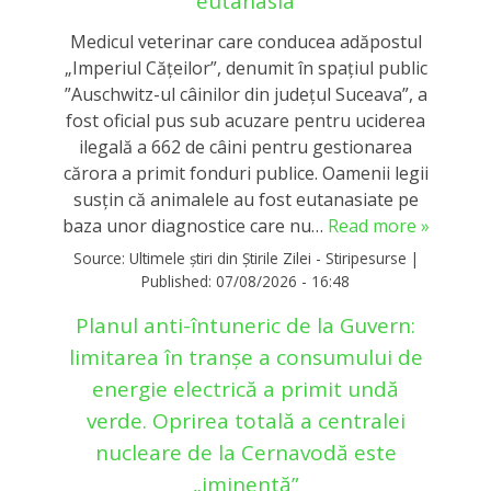
eutanasia
Medicul veterinar care conducea adăpostul
„Imperiul Căţeilor”, denumit în spaţiul public
”Auschwitz-ul câinilor din judeţul Suceava”, a
fost oficial pus sub acuzare pentru uciderea
ilegală a 662 de câini pentru gestionarea
cărora a primit fonduri publice. Oamenii legii
susțin că animalele au fost eutanasiate pe
baza unor diagnostice care nu…
Read more »
Source:
Ultimele știri din Știrile Zilei - Stiripesurse
|
Published:
07/08/2026 - 16:48
Planul anti-întuneric de la Guvern:
limitarea în tranşe a consumului de
energie electrică a primit undă
verde. Oprirea totală a centralei
nucleare de la Cernavodă este
„iminentă”