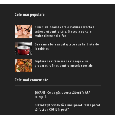
Cele mai populare
Cum îți dai seama care e măsura corectă a
sutienului pentru tine: Greșeala pe care
multe dintre noi o fac
De ce nu e bine să gătești cu apă fierbinte de
la robinet
Friptură de vită în sos de vin roșu – un
preparat rafinat pentru mesele speciale
Cele mai comentate
ȘOCANT! Ce au găsit cercetătorii în APA
SFINȚITĂ
DECLARAȚIA ȘOCANTĂ a unui preot: ”Este păcat
să faci un COPIL în post”