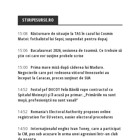
STIRIPESURSE.RO
15:08
Răsturnare de situație la TAS în cazul lui Cosmin
Matei: fotbalistul lui Sepsi, suspendat pentru dopaj
15:06
Bacalaureat 2026, sesiunea de toamnă. Ce trebuie să
știe cei care vor susține probele scrise
15:00
Prima mare miză după căderea lui Maduro.
Negocierile care pot redesena viitorul Venezuelei au
început la Caracas, proces susținut de SUA
14:52
Fostul șef DIICOT Felix Bănilă rupe contractul cu
Spitalul Moinești și îl acuză pe primar: „Primăriile nu sunt
moșii, profesioniștii nu sunt vasali”
14:52
Romania's Electoral Authority proposes online
registration for EU voters, easier electoral procedures
14:50
Internaţionalul englez Ivan Toney, care a participat
la CM, pus sub acuzare în urma unei agresiuni într-un club
de noapte