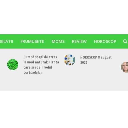
RELATII
FRUMUSETE
MOMS
REVIEW
HOROSCOP
Cum să scapi de stres
HOROSCOP 8 august
în mod natural: Planta
2026
care scade nivelul
cortizolului