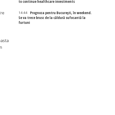
to continue healthcare investments
fre
14:44
Prognoza pentru București, în weekend.
Se va trece brusc de la căldură sufocantă la
furtuni
easta
în