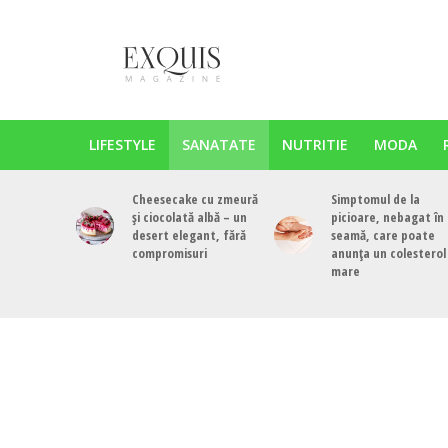
LIFESTYLE
SANATATE
NUTRITIE
MODA
Cheesecake cu zmeură
Simptomul de la
și ciocolată albă – un
picioare, nebagat în
desert elegant, fără
seamă, care poate
compromisuri
anunța un colesterol
mare