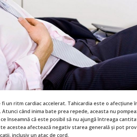
 fi un ritm cardiac accelerat. Tahicardia este o afecțiune î
t. Atunci când inima bate prea repede, aceasta nu pompea
a ce înseamnă că este posibil să nu ajungă întreaga cantit
te acestea afectează negativ starea generală și pot prov
ții, inclusiv un atac de cord.