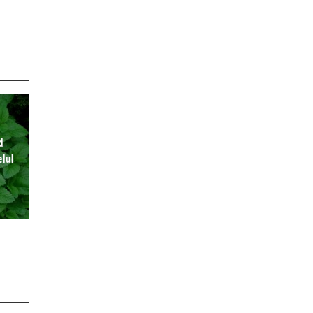
d
lul