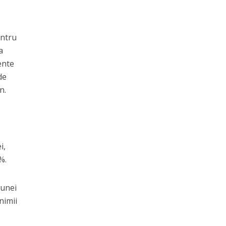
entru
a
ente
de
n.
i,
%.
 unei
nimii