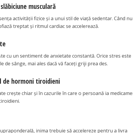
u slăbiciune musculară
nța activității fizice și a unui stil de viață sedentar. Când nu
fiază treptat și ritmul cardiac se accelerează.
ate
ște cu un sentiment de anxietate constantă. Orice stres este
le de sânge, mai ales dacă vă faceți griji prea des.
l de hormoni tiroidieni
oate crește chiar și în cazurile în care o persoană ia medicam
iroidieni.
upraponderală, inima trebuie să accelereze pentru a livra