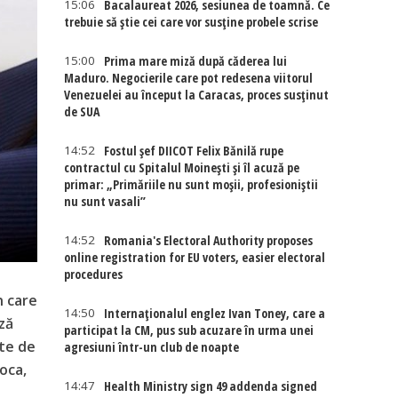
15:06
Bacalaureat 2026, sesiunea de toamnă. Ce
trebuie să știe cei care vor susține probele scrise
15:00
Prima mare miză după căderea lui
Maduro. Negocierile care pot redesena viitorul
Venezuelei au început la Caracas, proces susținut
de SUA
14:52
Fostul șef DIICOT Felix Bănilă rupe
contractul cu Spitalul Moinești și îl acuză pe
primar: „Primăriile nu sunt moșii, profesioniștii
nu sunt vasali”
14:52
Romania's Electoral Authority proposes
online registration for EU voters, easier electoral
procedures
n care
14:50
Internaţionalul englez Ivan Toney, care a
ză
participat la CM, pus sub acuzare în urma unei
ate de
agresiuni într-un club de noapte
oca,
14:47
Health Ministry sign 49 addenda signed