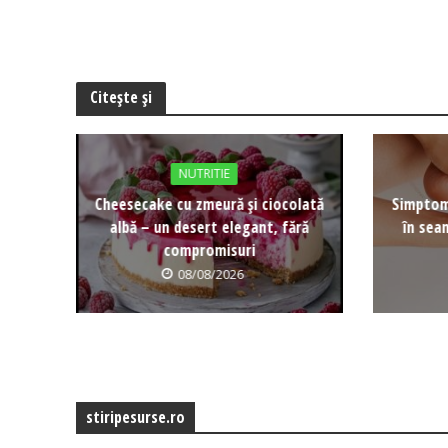
Citește și
NUTRITIE
Cheesecake cu zmeură și ciocolată
Simptomu
albă – un desert elegant, fără
în sea
compromisuri
08/08/2026
stiripesurse.ro