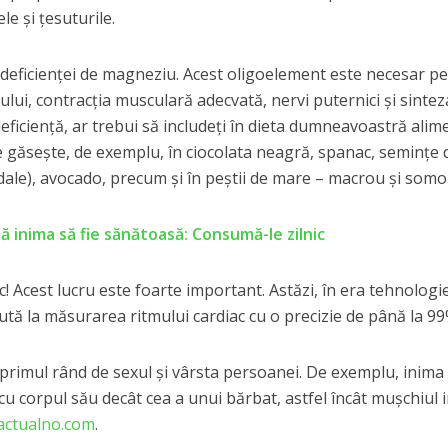
e și țesuturile.
l deficienței de magneziu. Acest oligoelement este necesar p
lui, contracția musculară adecvată, nervi puternici și sintez
deficiență, ar trebui să includeți în dieta dumneavoastră alim
 găsește, de exemplu, în ciocolata neagră, spanac, semințe 
gdale), avocado, precum și în peștii de mare – macrou și somo
ă inima să fie sănătoasă: Consumă-le zilnic
! Acest lucru este foarte important. Astăzi, în era tehnologie
ută la măsurarea ritmului cardiac cu o precizie de până la 99
 primul rând de sexul și vârsta persoanei. De exemplu, inima
cu corpul său decât cea a unui bărbat, astfel încât mușchiul i
actualno.com
.