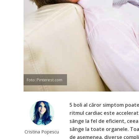
Foto: Pinterest.com
5 boli al căror simptom poate
ritmul cardiac este accelera
sânge la fel de eficient, cee
sânge la toate organele. Toa
Cristina Popescu
de asemenea, diverse complica