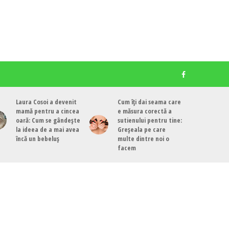
Laura Cosoi a devenit
Cum îți dai seama care
mamă pentru a cincea
e măsura corectă a
oară: Cum se gândește
sutienului pentru tine:
la ideea de a mai avea
Greșeala pe care
încă un bebeluș
multe dintre noi o
facem