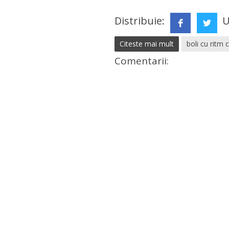
Distribuie:
U
Citeste mai mult
boli cu ritm 
Comentarii: