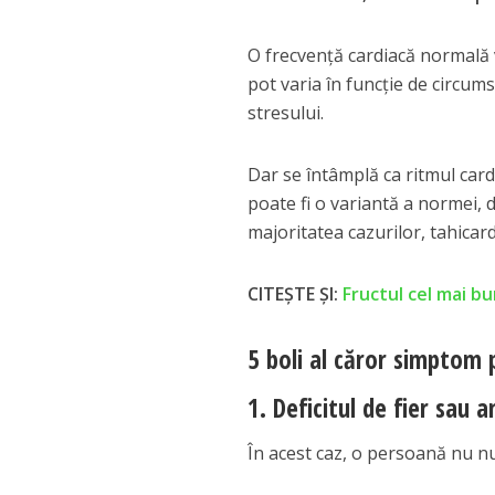
O frecvență cardiacă normală v
pot varia în funcție de circums
stresului.
Dar se întâmplă ca ritmul card
poate fi o variantă a normei, 
majoritatea cazurilor, tahicar
CITEȘTE ȘI:
Fructul cel mai b
5 boli al căror simptom 
1. Deficitul de fier sau 
În acest caz, o persoană nu num