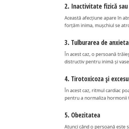
2. Inactivitate fizică sa
Această afecțiune apare în abse
forțăm inima, mușchiul se atro
3. Tulburarea de anxiet
În acest caz, o persoană trăie
distructiv pentru inimă și vase
4. Tirotoxicoza și excesu
În acest caz, ritmul cardiac p
pentru a normaliza hormonii t
5. Obezitatea
Atunci când o persoană este s