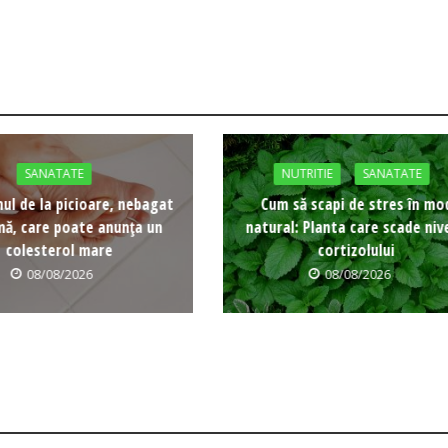
SANATATE
NUTRITIE
SANATATE
l de la picioare, nebagat
Cum să scapi de stres în mo
mă, care poate anunța un
natural: Planta care scade nive
colesterol mare
cortizolului
08/08/2026
08/08/2026