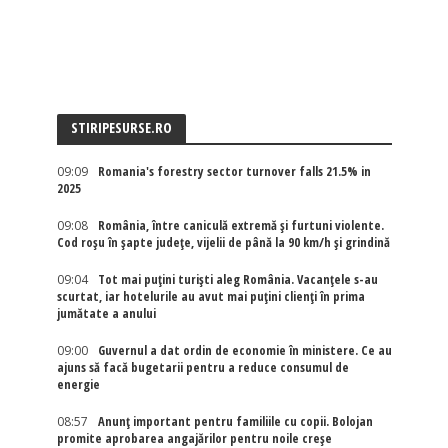
STIRIPESURSE.RO
09:09
Romania's forestry sector turnover falls 21.5% in
2025
09:08
România, între caniculă extremă și furtuni violente.
Cod roșu în șapte județe, vijelii de până la 90 km/h și grindină
09:04
Tot mai puțini turiști aleg România. Vacanțele s-au
scurtat, iar hotelurile au avut mai puțini clienți în prima
jumătate a anului
09:00
Guvernul a dat ordin de economie în ministere. Ce au
ajuns să facă bugetarii pentru a reduce consumul de
energie
08:57
Anunț important pentru familiile cu copii. Bolojan
promite aprobarea angajărilor pentru noile creșe