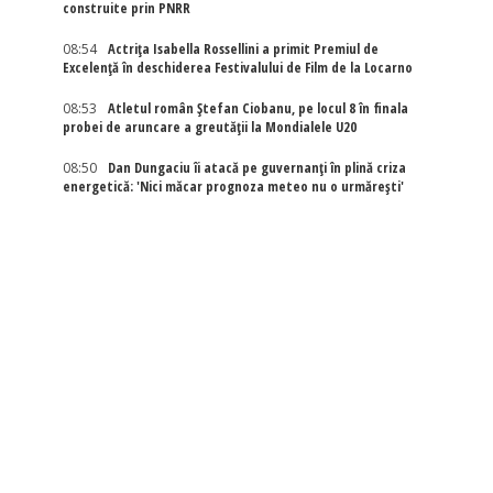
construite prin PNRR
08:54
Actriţa Isabella Rossellini a primit Premiul de
Excelenţă în deschiderea Festivalului de Film de la Locarno
08:53
Atletul român Ștefan Ciobanu, pe locul 8 în finala
probei de aruncare a greutății la Mondialele U20
08:50
Dan Dungaciu îi atacă pe guvernanți în plină criza
energetică: 'Nici măcar prognoza meteo nu o urmărești'