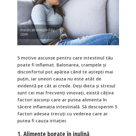
medicalnewstoday.
com
5 motive ascunse pentru care intestinul tău
poate fi inflamat. Balonarea, crampele și
disconfortul pot apărea când te aștepți mai
puțin, iar uneori cauza nu este atât de
evidentă pe cât ai crede. Deși dieta și stresul
sunt cei mai frecvenți vinovați, există câțiva
factori ascunși care ar putea alimenta în
tăcere inflamația intestinală. Să descoperim 5
factori adesea trecuți cu vederea care ar
putea fi cauza iritației.
1. Alimente bogate în inulină