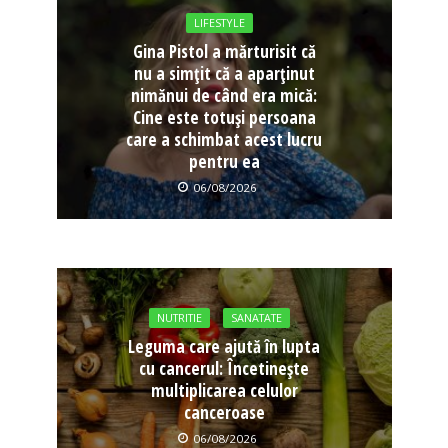
LIFESTYLE
Gina Pistol a mărturisit că
nu a simțit că a aparținut
nimănui de când era mică:
Cine este totuși persoana
care a schimbat acest lucru
pentru ea
06/08/2026
NUTRITIE
SANATATE
Leguma care ajută în lupta
cu cancerul: Încetinește
multiplicarea celulor
canceroase
06/08/2026