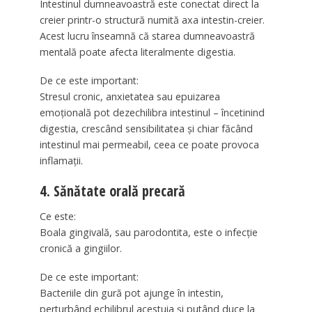
Intestinul dumneavoastră este conectat direct la
creier printr-o structură numită axa intestin-creier.
Acest lucru înseamnă că starea dumneavoastră
mentală poate afecta literalmente digestia.
De ce este important:
Stresul cronic, anxietatea sau epuizarea
emoțională pot dezechilibra intestinul – încetinind
digestia, crescând sensibilitatea și chiar făcând
intestinul mai permeabil, ceea ce poate provoca
inflamații.
4. Sănătate orală precară
Ce este:
Boala gingivală, sau parodontita, este o infecție
cronică a gingiilor.
De ce este important:
Bacteriile din gură pot ajunge în intestin,
perturbând echilibrul acestuia și putând duce la