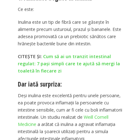
Ce este:
Inulina este un tip de fibră care se găsește în
alimente precum usturoiul, prazul și bananele. Este
adesea promovată ca un prebiotic sănătos care
hrănește bacteriile bune din intestin.
CITEȘTE ȘI:
Cum să ai un tranzit intestinal
regulat: 7 pași simpli care te ajută să mergi la
toaletă în fiecare zi
Dar iată surpriza:
Deși inulina este excelentă pentru unele persoane,
ea poate provoca inflamații la persoanele cu
intestine sensibile, cum ar fi cele cu boli inflamatorii
intestinale. Un studiu realizat de
Weill Cornell
Medicine
a arătat că inulina a agravat inflamația
intestinală la șoarecii utilizați pentru a simula
afecțiunile intestinale inflamatorii.