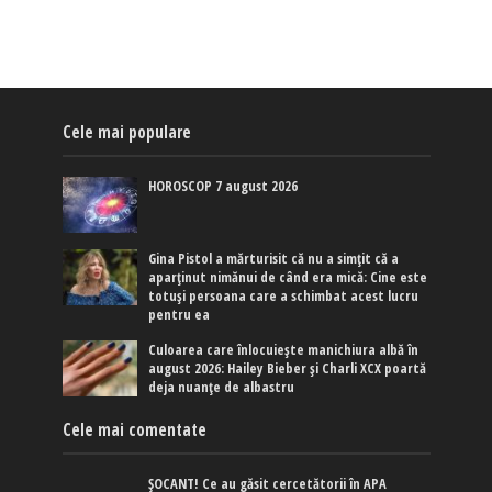
Cele mai populare
HOROSCOP 7 august 2026
Gina Pistol a mărturisit că nu a simțit că a
aparținut nimănui de când era mică: Cine este
totuși persoana care a schimbat acest lucru
pentru ea
Culoarea care înlocuiește manichiura albă în
august 2026: Hailey Bieber și Charli XCX poartă
deja nuanțe de albastru
Cele mai comentate
ȘOCANT! Ce au găsit cercetătorii în APA