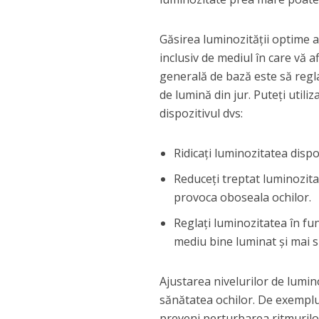
Găsirea luminozității optime a 
inclusiv de mediul în care vă a
generală de bază este să reglaț
de lumină din jur. Puteți util
dispozitivul dvs:
Ridicați luminozitatea dispo
Reduceți treptat luminozita
provoca oboseala ochilor.
Reglați luminozitatea în fu
mediu bine luminat și mai s
Ajustarea nivelurilor de lumin
sănătatea ochilor. De exemplu
preveni perturbarea ritmurilor