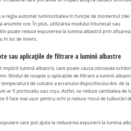
u a regla automat luminozitatea în funcție de momentul zilei
la anumite ore. În plus, utilizarea modului întunecat sau
itiv poate reduce expunerea la lumina albastră prin afișarea
 în loc de invers.
te sau aplicațiile de filtrare a luminii albastre
t implicit lumină albastră, care poate cauza oboseala ochilor
n. Modul de noapte și aplicațiile de filtrare a luminii albast
emperaturii de culoare a ecranului dispozitivului dvs. de la
um ar fi portocaliu sau roșu. Astfel, se reduce cantitatea de 
e îl face mai ușor pentru ochi și reduce riscul de tulburări d
populare care pot ajuta la reducerea expunerii la lumina alba