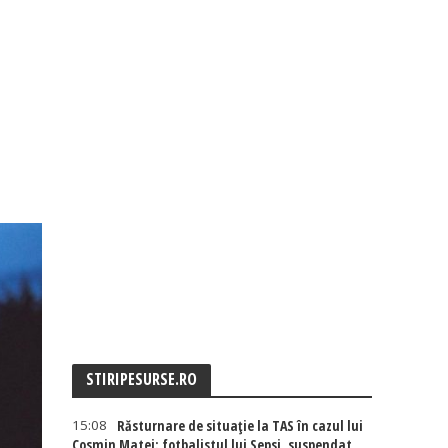
STIRIPESURSE.RO
15:08
Răsturnare de situație la TAS în cazul lui
Cosmin Matei: fotbalistul lui Sepsi, suspendat