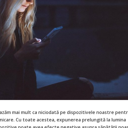
 bazăm mai mult ca niciodată pe dispozitivele noastre pent
nicare. Cu toate acestea, expunerea prelungită la lumina
pozitive poate avea efecte negative asupra sănătății noa