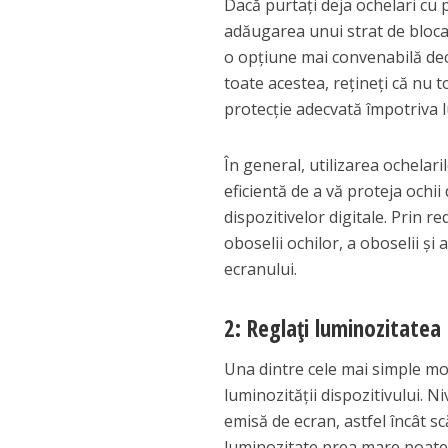
Dacă purtați deja ochelari cu 
adăugarea unui strat de blocar
o opțiune mai convenabilă decâ
toate acestea, rețineți că nu t
protecție adecvată împotriva l
În general, utilizarea ochelari
eficientă de a vă proteja ochii 
dispozitivelor digitale. Prin r
oboselii ochilor, a oboselii și
ecranului.
2: Reglați luminozitatea 
Una dintre cele mai simple mo
luminozității dispozitivului. 
emisă de ecran, astfel încât s
luminozitate prea mare poate