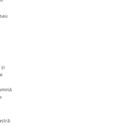
 sau
 și
re
lumină
e
stră: