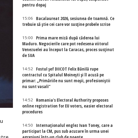
pentru dopaj
15:06
Bacalaureat 2026, sesiunea de toamnă. Ce
trebuie să știe cei care vor susține probele scrise
15:00
Prima mare miză după căderea lui
Maduro. Negocierile care pot redesena viitorul
Venezuelei au început la Caracas, proces susținut
de SUA
14:52
Fostul șef DIICOT Felix Bănilă rupe
contractul cu Spitalul Moinești și îl acuză pe
primar: „Primăriile nu sunt moșii, profesioniștii
nu sunt vasali”
14:52
Romania's Electoral Authority proposes
online registration for EU voters, easier electoral
procedures
ru
14:50
Internaţionalul englez Ivan Toney, care a
participat la CM, pus sub acuzare în urma unei
stre
agresiuni într-un club de noapte