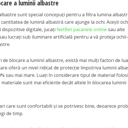
ocare a luminii albastre
 albastre sunt special concepuți pentru a filtra lumina albast
 cantitatea de lumină albastră care ajunge la ochi. Acești och
i dispozitive digitale, jucați
NetBet pacanele online
sau alte
or sau lucrați sub iluminare artificială pentru a vă proteja ochii
astre.
de blocare a luminii albastre, există mai mulți factori de lua
are oferă un nivel ridicat de protecție împotriva luminii alba
90% sau mai mare. Luați în considerare tipul de material folos
 materiale sunt mai eficiente decât altele în blocarea luminii
ari care sunt confortabili și se potrivesc bine, deoarece proba
gi de timp.