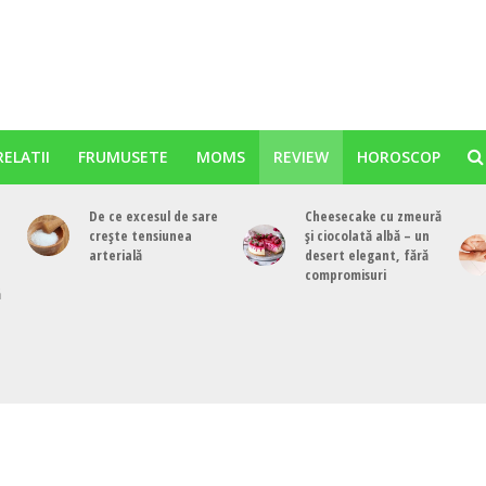
RELATII
FRUMUSETE
MOMS
REVIEW
HOROSCOP
De ce excesul de sare
Cheesecake cu zmeură
crește tensiunea
și ciocolată albă – un
arterială
desert elegant, fără
compromisuri
ă