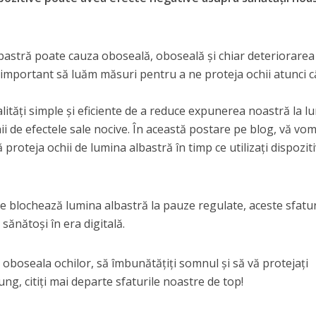
lbastră poate cauza oboseală, oboseală și chiar deteriorarea
e important să luăm măsuri pentru a ne proteja ochii atunci 
alități simple și eficiente de a reduce expunerea noastră la l
hii de efectele sale nocive. În această postare pe blog, vă vo
 proteja ochii de lumina albastră în timp ce utilizați dispozit
are blochează lumina albastră la pauze regulate, aceste sfatur
 sănătoși în era digitală.
i oboseala ochilor, să îmbunătățiți somnul și să vă protejați
ng, citiți mai departe sfaturile noastre de top!