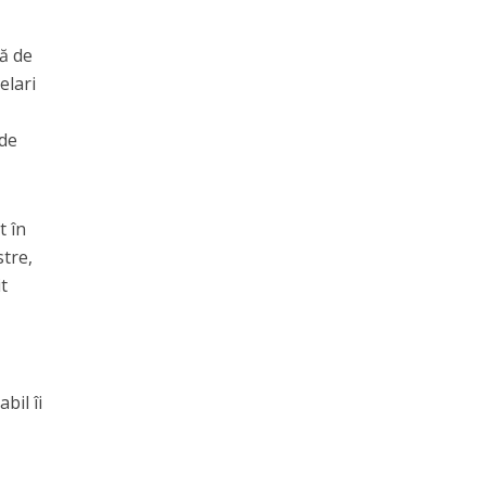
ră de
elari
 de
t în
stre,
it
bil îi