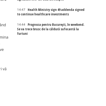
14:47
Health Ministry sign 49 addenda signed
to continue healthcare investments
14:44
Prognoza pentru București, în weekend.
când
Se va trece brusc de la căldură sufocantă la
furtuni
umina
m
ive
i vă