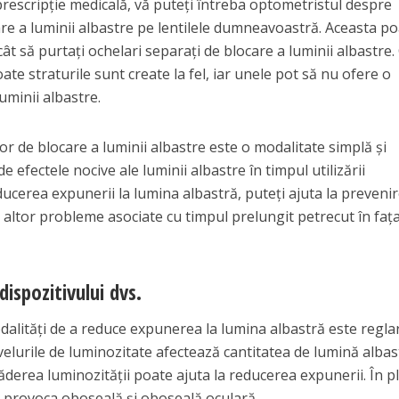
prescripție medicală, vă puteți întreba optometristul despre
e a luminii albastre pe lentilele dumneavoastră. Aceasta poa
t să purtați ochelari separați de blocare a luminii albastre.
oate straturile sunt create la fel, iar unele pot să nu ofere o
uminii albastre.
lor de blocare a luminii albastre este o modalitate simplă și
de efectele nocive ale luminii albastre în timpul utilizării
educerea expunerii la lumina albastră, puteți ajuta la preveni
 a altor probleme asociate cu timpul prelungit petrecut în faț
dispozitivului dvs.
dalități de a reduce expunerea la lumina albastră este regla
Nivelurile de luminozitate afectează cantitatea de lumină albas
căderea luminozității poate ajuta la reducerea expunerii. În p
 provoca oboseală și oboseală oculară.