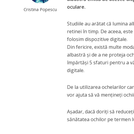
oculare.
Cristina Popescu
Studiile au arătat că lumina a
retinei în timp. De aceea, est
folosim dispozitive digitale.
Din fericire, există multe mod
albastră și de a ne proteja oc
împărtăși 5 sfaturi pentru a vă
digitale.
De la utilizarea ochelarilor c
vor ajuta să vă mențineți ochii
Așadar, dacă doriți să reduceț
sănătatea ochilor pe termen lu