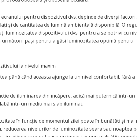
ecranului pentru dispozitivul dvs. depinde de diverși factori,
flați și de cantitatea de lumină ambientală disponibilă. O reg
i luminozitatea dispozitivului dvs. pentru a se potrivi cu niv
iza următorii pași pentru a găsi luminozitatea optimă pentru
zitivului la nivelul maxim.
tea până când aceasta ajunge la un nivel confortabil, fără a
ncție de iluminarea din încăpere, adică mai puternică într-un
labă într-un mediu mai slab iluminat.
ozitate în funcție de momentul zilei poate îmbunătăți și mai
, reducerea nivelurilor de luminozitate seara sau noaptea 
 circadiene care pot avea un impact asupra calității somnulu