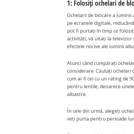
1: Folosiți ochelari de bl
Ochelarii de blocare a luminii
pe ecranele digitale, reducând
pot fi purtați în timp ce folosiț
activități, vă uitați la televiz
efectele nocive ale luminii alb
Atunci când cumpărați ochelari 
considerare. Căutați ochelari c
cum ar fi cei cu un rating de 
pentru lentile, deoarece unele
albastre.
În cele din urmă, alegeți ochel
veți purta pentru perioade lun