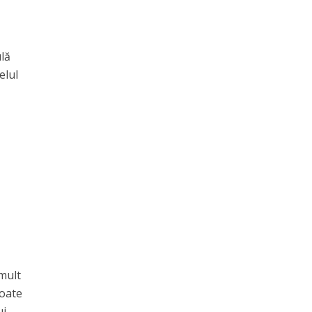
ulă
elul
 mult
poate
i.