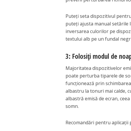
Puteți seta dispozitivul pentr
puteți ajusta manual setările 
inversarea culorilor pe dispoz
textului alb pe un fundal negru
3: Folosiți modul de noap
Majoritatea dispozitivelor emi
poate perturba tiparele de som
funcționează prin schimbarea t
albastru la tonuri mai calde, c
albastră emisă de ecran, ceea c
somn.
Recomandări pentru aplicații 