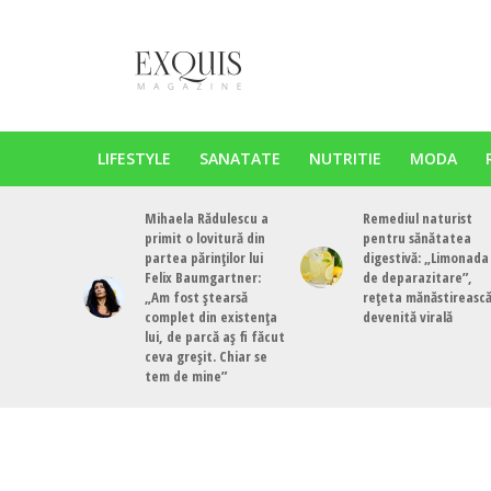
LIFESTYLE
SANATATE
NUTRITIE
MODA
Mihaela Rădulescu a
Remediul naturist
primit o lovitură din
pentru sănătatea
partea părinților lui
digestivă: „Limonada
Felix Baumgartner:
de deparazitare”,
„Am fost ștearsă
rețeta mănăstireasc
complet din existența
devenită virală
lui, de parcă aș fi făcut
ceva greșit. Chiar se
tem de mine”