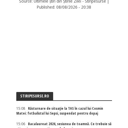
Source:
Ultimele știri din Știrile Zilei - Stiripesurse
|
Published:
08/08/2026 - 20:38
STIRIPESURSE.RO
15:08
Răsturnare de situație la TAS în cazul lui Cosmin
Matei: fotbalistul lui Sepsi, suspendat pentru dopaj
15:06
Bacalaureat 2026, sesiunea de toamnă. Ce trebuie să