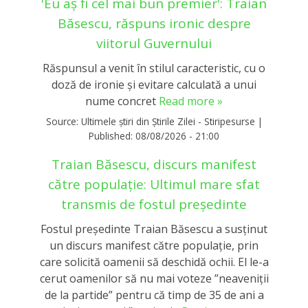
'Eu aș fi cel mai bun premier': Traian
Băsescu, răspuns ironic despre
viitorul Guvernului
Răspunsul a venit în stilul caracteristic, cu o
doză de ironie și evitare calculată a unui
nume concret
Read more »
Source:
Ultimele știri din Știrile Zilei - Stiripesurse
|
Published:
08/08/2026 - 21:00
Traian Băsescu, discurs manifest
către populație: Ultimul mare sfat
transmis de fostul președinte
Fostul președinte Traian Băsescu a susținut
un discurs manifest către populație, prin
care solicită oamenii să deschidă ochii. El le-a
cerut oamenilor să nu mai voteze ”neaveniții
de la partide” pentru că timp de 35 de ani a