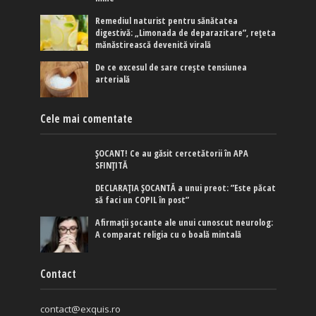
Remediul naturist pentru sănătatea
digestivă: „Limonada de deparazitare”, rețeta
mănăstirească devenită virală
De ce excesul de sare crește tensiunea
arterială
Cele mai comentate
ȘOCANT! Ce au găsit cercetătorii în APA
SFINȚITĂ
DECLARAȚIA ȘOCANTĂ a unui preot: ”Este păcat
să faci un COPIL în post”
Afirmaţii şocante ale unui cunoscut neurolog:
A comparat religia cu o boală mintală
Contact
contact@exquis.ro