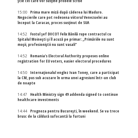
știe cei care vor susține probele scrise
15:00
Prima mare miză după căderea lui Maduro.
Negocierile care pot redesena viitorul Venezuelei au
început la Caracas, proces susținut de SUA
14:52
Fostul șef DIICOT Felix Bănilă rupe contractul cu
Spitalul Moinești și îl acuză pe primar: „Primăriile nu sunt
moșii, profesioniștii nu sunt vasali”
14:52
Romania's Electoral Authority proposes online
registration for EU voters, easier electoral procedures
14:50
Internaţionalul englez Ivan Toney, care a participat
la CM, pus sub acuzare în urma unei agresiuni într-un club
de noapte
14:47
Health Ministry sign 49 addenda signed to continue
healthcare investments
14:44
Prognoza pentru București, în weekend. Se va trece
brusc de la căldură sufocantă la furtuni