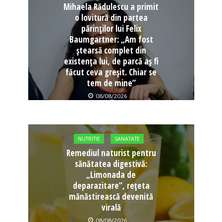
Mihaela Rădulescu a primit
o lovitură din partea
părinților lui Felix
Baumgartner: „Am fost
ștearsă complet din
existența lui, de parcă aș fi
făcut ceva greșit. Chiar se
tem de mine”
08/08/2026
NUTRITIE
SANATATE
Remediul naturist pentru
sănătatea digestivă:
„Limonada de
deparazitare”, rețeta
mănăstirească devenită
virală
08/08/2026