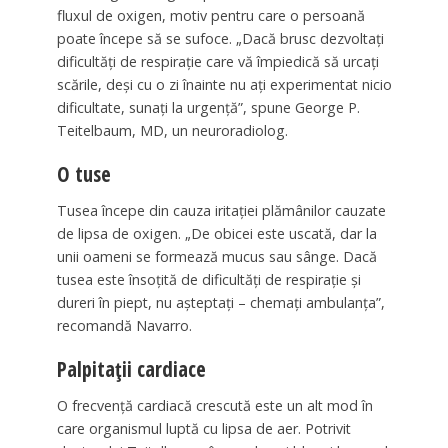
fluxul de oxigen, motiv pentru care o persoană
poate începe să se sufoce. „Dacă brusc dezvoltați
dificultăți de respirație care vă împiedică să urcați
scările, deși cu o zi înainte nu ați experimentat nicio
dificultate, sunați la urgență”, spune George P.
Teitelbaum, MD, un neuroradiolog.
O tuse
Tusea începe din cauza iritației plămânilor cauzate
de lipsa de oxigen. „De obicei este uscată, dar la
unii oameni se formează mucus sau sânge. Dacă
tusea este însoțită de dificultăți de respirație și
dureri în piept, nu așteptați – chemați ambulanța”,
recomandă Navarro.
Palpitații cardiace
O frecvență cardiacă crescută este un alt mod în
care organismul luptă cu lipsa de aer. Potrivit