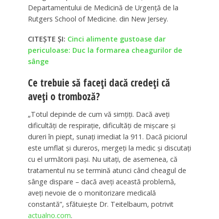
Departamentului de Medicină de Urgență de la
Rutgers School of Medicine. din New Jersey.
CITEȘTE ȘI:
Cinci alimente gustoase dar
periculoase: Duc la formarea cheagurilor de
sânge
Ce trebuie să faceți dacă credeți că
aveți o tromboză?
„Totul depinde de cum vă simțiți. Dacă aveți
dificultăți de respirație, dificultăți de mișcare și
dureri în piept, sunați imediat la 911. Dacă piciorul
este umflat și dureros, mergeți la medic și discutați
cu el următorii pași. Nu uitați, de asemenea, că
tratamentul nu se termină atunci când cheagul de
sânge dispare – dacă aveți această problemă,
aveți nevoie de o monitorizare medicală
constantă”, sfătuiește Dr. Teitelbaum, potrivit
actualno.com
.