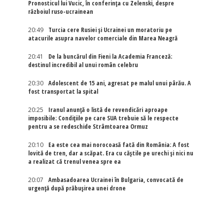
Pronosticul lui Vucic, în conferința cu Zelenski, despre
războiul ruso-ucrainean
20:49
Turcia cere Rusiei și Ucrainei un moratoriu pe
atacurile asupra navelor comerciale din Marea Neagră
20:41
De la buncărul din Fieni la Academia Franceză:
destinul incredibil al unui român celebru
20:30
Adolescent de 15 ani, agresat pe malul unui pârău. A
fost transportat la spital
20:25
Iranul anunță o listă de revendicări aproape
imposibile: Condițiile pe care SUA trebuie să le respecte
pentru a se redeschide Strâmtoarea Ormuz
20:10
Ea este cea mai norocoasă fată din România: A fost
lovită de tren, dar a scăpat. Era cu căștile pe urechi și nici nu
a realizat că trenul venea spre ea
20:07
Ambasadoarea Ucrainei în Bulgaria, convocată de
urgență după prăbușirea unei drone