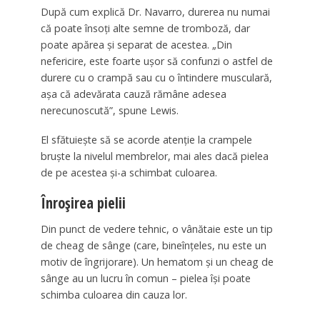
După cum explică Dr. Navarro, durerea nu numai
că poate însoți alte semne de tromboză, dar
poate apărea și separat de acestea. „Din
nefericire, este foarte ușor să confunzi o astfel de
durere cu o crampă sau cu o întindere musculară,
așa că adevărata cauză rămâne adesea
nerecunoscută”, spune Lewis.
El sfătuiește să se acorde atenție la crampele
bruște la nivelul membrelor, mai ales dacă pielea
de pe acestea și-a schimbat culoarea.
Înroșirea pielii
Din punct de vedere tehnic, o vânătaie este un tip
de cheag de sânge (care, bineînțeles, nu este un
motiv de îngrijorare). Un hematom și un cheag de
sânge au un lucru în comun – pielea își poate
schimba culoarea din cauza lor.