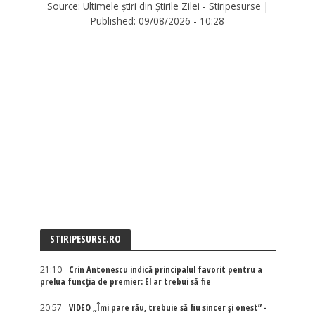
Source:
Ultimele știri din Știrile Zilei - Stiripesurse
|
Published:
09/08/2026 - 10:28
STIRIPESURSE.RO
21:10
Crin Antonescu indică principalul favorit pentru a
prelua funcția de premier: El ar trebui să fie
20:57
VIDEO „Îmi pare rău, trebuie să fiu sincer și onest” -