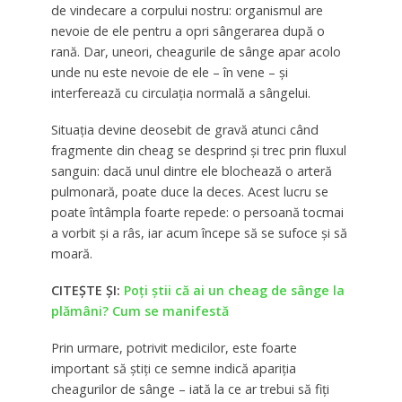
de vindecare a corpului nostru: organismul are
nevoie de ele pentru a opri sângerarea după o
rană. Dar, uneori, cheagurile de sânge apar acolo
unde nu este nevoie de ele – în vene – și
interferează cu circulația normală a sângelui.
Situația devine deosebit de gravă atunci când
fragmente din cheag se desprind și trec prin fluxul
sanguin: dacă unul dintre ele blochează o arteră
pulmonară, poate duce la deces. Acest lucru se
poate întâmpla foarte repede: o persoană tocmai
a vorbit și a râs, iar acum începe să se sufoce și să
moară.
CITEȘTE ȘI:
Poți știi că ai un cheag de sânge la
plămâni? Cum se manifestă
Prin urmare, potrivit medicilor, este foarte
important să știți ce semne indică apariția
cheagurilor de sânge – iată la ce ar trebui să fiți