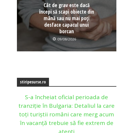
Cât de grav este dacă
începi să scapi obiecte din
mână sau nu mai poți
desface capacul unui
borcan
09/08/2026
stiripesurse.ro
S-a încheiat oficial perioada de
tranziție în Bulgaria: Detaliul la care
toți turiștii români care merg acum
în vacanță trebuie să fie extrem de
atenți