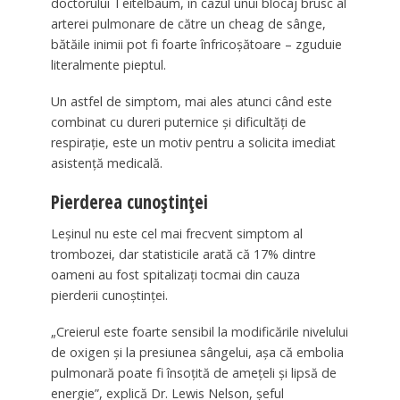
doctorului Teitelbaum, în cazul unui blocaj brusc al
arterei pulmonare de către un cheag de sânge,
bătăile inimii pot fi foarte înfricoșătoare – zguduie
literalmente pieptul.
Un astfel de simptom, mai ales atunci când este
combinat cu dureri puternice și dificultăți de
respirație, este un motiv pentru a solicita imediat
asistență medicală.
Pierderea cunoștinței
Leșinul nu este cel mai frecvent simptom al
trombozei, dar statisticile arată că 17% dintre
oameni au fost spitalizați tocmai din cauza
pierderii cunoștinței.
„Creierul este foarte sensibil la modificările nivelului
de oxigen și la presiunea sângelui, așa că embolia
pulmonară poate fi însoțită de amețeli și lipsă de
energie”, explică Dr. Lewis Nelson, șeful