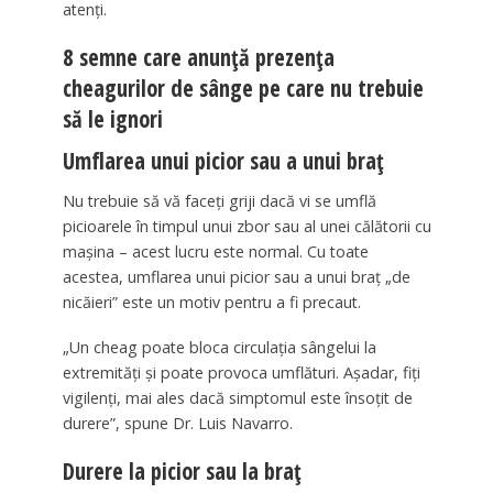
atenți.
8 semne care anunță prezența
cheagurilor de sânge pe care nu trebuie
să le ignori
Umflarea unui picior sau a unui braț
Nu trebuie să vă faceți griji dacă vi se umflă
picioarele în timpul unui zbor sau al unei călătorii cu
mașina – acest lucru este normal. Cu toate
acestea, umflarea unui picior sau a unui braț „de
nicăieri” este un motiv pentru a fi precaut.
„Un cheag poate bloca circulația sângelui la
extremități și poate provoca umflături. Așadar, fiți
vigilenți, mai ales dacă simptomul este însoțit de
durere”, spune Dr. Luis Navarro.
Durere la picior sau la braț