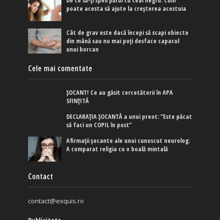
De ce să-ți speli părul cu ceai negru: Cum
poate acesta să ajute la creșterea acestuia
Cât de grav este dacă începi să scapi obiecte
din mână sau nu mai poți desface capacul
unui borcan
Cele mai comentate
ȘOCANT! Ce au găsit cercetătorii în APA
SFINȚITĂ
DECLARAȚIA ȘOCANTĂ a unui preot: ”Este păcat
să faci un COPIL în post”
Afirmaţii şocante ale unui cunoscut neurolog:
A comparat religia cu o boală mintală
Contact
contact@exquis.ro