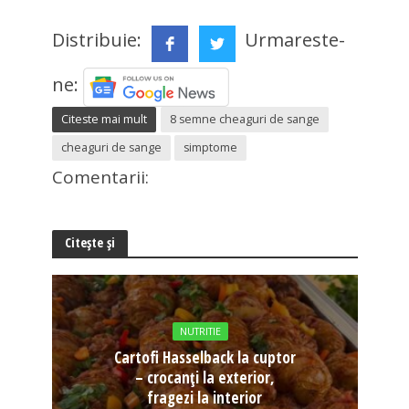
Distribuie:
Urmareste-
ne:
Citeste mai mult
8 semne cheaguri de sange
cheaguri de sange
simptome
Comentarii:
Citește și
NUTRITIE
Cartofi Hasselback la cuptor
– crocanți la exterior,
fragezi la interior