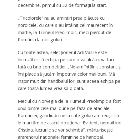
decembrie, primul cu 32 de formații la start.
„Tricolorele” nu au amintiri prea plăcute cu
nordicele, cu care s-au întâlnit cel mai recent în
martie, la Turneul Preolimpic, meci pierdut de
România la opt goluri.
Cu toate astea, selecționerul Adi Vasile este
încrezător că echipa pe care o va alcătui va face
față cu brio competiției. „Ne-am întâlnit constant și
îmi place să jucăm împotriva celor mai buni. Mă
inspir mult din handbalul lor, sunt aceea echipă pe
care toată lumea vrea să o bată.
Meciul cu Norvegia de la Turneul Preolimpic a fost
unul dintre cele mai bune pe faza de atac ale
României, gândindu-ne la câte goluri am reușit să
le marcăm pe atacul pozițional. Evident, nemaifiind
Cristina, lucrurile se vor schimba”, mărturisește
antrenorul naționalei feminine de handbal.