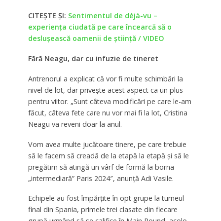
CITEȘTE ȘI:
Sentimentul de déjà-vu –
experienţa ciudată pe care încearcă să o
deslușească oamenii de ştiinţă / VIDEO
Fără Neagu, dar cu infuzie de tineret
Antrenorul a explicat că vor fi multe schimbări la
nivel de lot, dar privește acest aspect ca un plus
pentru viitor. „Sunt câteva modificări pe care le-am
făcut, câteva fete care nu vor mai fi la lot, Cristina
Neagu va reveni doar la anul.
Vom avea multe jucătoare tinere, pe care trebuie
să le facem să creadă de la etapă la etapă și să le
pregătim să atingă un vârf de formă la borna
„intermediară” Paris 2024″, anunță Adi Vasile.
Echipele au fost împărțite în opt grupe la turneul
final din Spania, primele trei clasate din fiecare
grupă urmând să se califice în Main Round, acolo