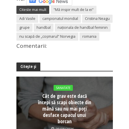
Citeste mai mult
"Mă inspir mult de la ei"
Adi Vasile
campionatul mondial
Cristina Neagu
grupe
handbal
naționala de handbal feminin
nu scapă de „coșmarul" Norvegia
romania
Comentarii:
Citește și
SANATATE
Cât de grav este dacă
începi să scapi obiecte din
mână sau nu mai poți
desface capacul unui
borcan
09/08/2026