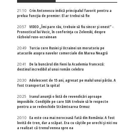
21:10
Crin Antonescu indică principalul favorit pentru a
prelua funcția de premier: El ar trebui să fie
20:57
VIDEO „Îmi pare rău, trebuie să fiu sincer și onest” -
Pronosticul lui Vucic, în conferința cu Zelenski, despre
războiul ruso-ucrainean
20:49
Turcia cere Rusiei și Ucrainei un moratoriu pe
atacurile asupra navelor comerciale din Marea Neagră
20:41
De la buncărul din Fieni la Academia Franceză:
destinul incredibil al unui român celebru
20:30
Adolescent de 15 ani, agresat pe malul unui pârău. A
fost transportat la spital
20:25
Iranul anunță o listă de revendicări aproape
imposibile: Condițiile pe care SUA trebuie să le respecte
pentru a se redeschide Strâmtoarea Ormuz
20:10
Ea este cea mai norocoasă fată din România: A fost
lovită de tren, dar a scăpat. Era cu căștile pe urechi și nici nu
a realizat că trenul venea spre ea