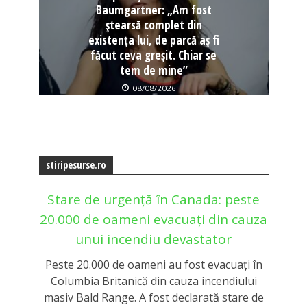
Baumgartner: „Am fost
ștearsă complet din
existența lui, de parcă aș fi
făcut ceva greșit. Chiar se
tem de mine”
08/08/2026
stiripesurse.ro
Stare de urgență în Canada: peste
20.000 de oameni evacuați din cauza
unui incendiu devastator
Peste 20.000 de oameni au fost evacuați în
Columbia Britanică din cauza incendiului
masiv Bald Range. A fost declarată stare de