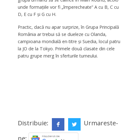
unde formațiile vor fi „împerecheate” A cu B, C cu
D, E cu F și G cu H.
Practic, dacă nu apar surprize, în Grupa Principală
România ar trebui să se dueleze cu Olanda,
campioana mondială en-titre și Suedia, locul patru
la JO de la Tokyo. Primele două clasate din cele
patru grupe merg în sferturile turneului.
Distribuie:
Urmareste-
ne: