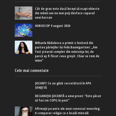
Cât de grav este dacă începi să scapi obiecte
din mână sau nu mai poți desface capacul
unui borcan
HOROSCOP 9 august 2026
Mihaela Rădulescu a primit o lovitură din
partea părinților lui Felix Baumgartner: „Am
fost ștearsă complet din existența lui, de
parcă aș fi făcut ceva greșit. Chiar se tem de
mine”
Cele mai comentate
ȘOCANT! Ce au găsit cercetătorii în APA
SFINȚITĂ
DECLARAȚIA ȘOCANTĂ a unui preot: ”Este păcat
să faci un COPIL în post”
Afirmaţii şocante ale unui cunoscut neurolog:
A comparat religia cu o boală mintală