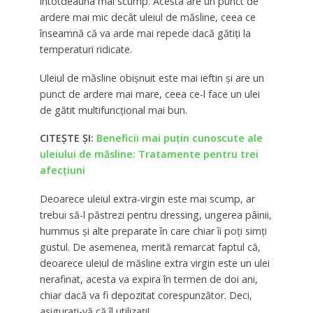
întotdeauna mai scump. Acesta are un punct de
ardere mai mic decât uleiul de măsline, ceea ce
înseamnă că va arde mai repede dacă gătiţi la
temperaturi ridicate.
Uleiul de măsline obişnuit este mai ieftin şi are un
punct de ardere mai mare, ceea ce-l face un ulei
de gătit multifuncţional mai bun.
CITEȘTE ȘI:
Beneficii mai puțin cunoscute ale
uleiului de măsline: Tratamente pentru trei
afecțiuni
Deoarece uleiul extra-virgin este mai scump, ar
trebui să-l păstrezi pentru dressing, ungerea pâinii,
hummus şi alte preparate în care chiar îi poţi simţi
gustul. De asemenea, merită remarcat faptul că,
deoarece uleiul de măsline extra virgin este un ulei
nerafinat, acesta va expira în termen de doi ani,
chiar dacă va fi depozitat corespunzător. Deci,
asiguraţi-vă că îl utilizaţi!