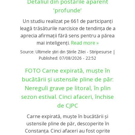
Detaliul din postările aparent
'profunde'
Un studiu realizat pe 661 de participanți
leagă trăsăturile narcisice de tendința de a
aprecia afirmații fără sens pentru a părea
mai inteligenți.
Read more »
Source:
Ultimele știri din Știrile Zilei - Stiripesurse
|
Published:
07/08/2026 - 22:52
FOTO Carne expirată, muște în
bucătării și ustensile pline de păr:
Nereguli grave pe litoral, în plin
sezon estival. Cinci afaceri, închise
de CJPC
Carne expirată, muște în bucătării și
ustensile pline de păr, descoperite în
Constanța. Cinci afaceri au fost oprite