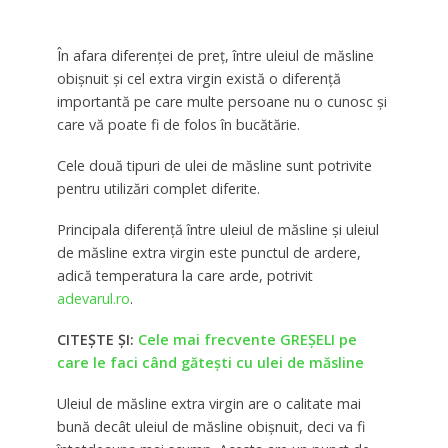
În afara diferenţei de preţ, între uleiul de măsline
obişnuit şi cel extra virgin există o diferenţă
importantă pe care multe persoane nu o cunosc şi
care vă poate fi de folos în bucătărie.
Cele două tipuri de ulei de măsline sunt potrivite
pentru utilizări complet diferite.
Principala diferenţă între uleiul de măsline şi uleiul
de măsline extra virgin este punctul de ardere,
adică temperatura la care arde, potrivit
adevarul.ro
.
CITEȘTE ȘI:
Cele mai frecvente GREȘELI pe
care le faci când gătești cu ulei de măsline
Uleiul de măsline extra virgin are o calitate mai
bună decât uleiul de măsline obişnuit, deci va fi