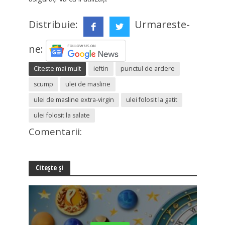
Distribuie:
Urmareste-
ne:
Citeste mai mult
ieftin
punctul de ardere
scump
ulei de masline
ulei de masline extra-virgin
ulei folosit la gatit
ulei folosit la salate
Comentarii:
Citește și