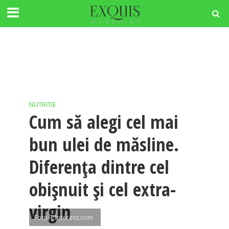
NUTRITIE
Cum să alegi cel mai
bun ulei de măsline.
Diferența dintre cel
obișnuit și cel extra-
virgin
Foto: Pinterest.com