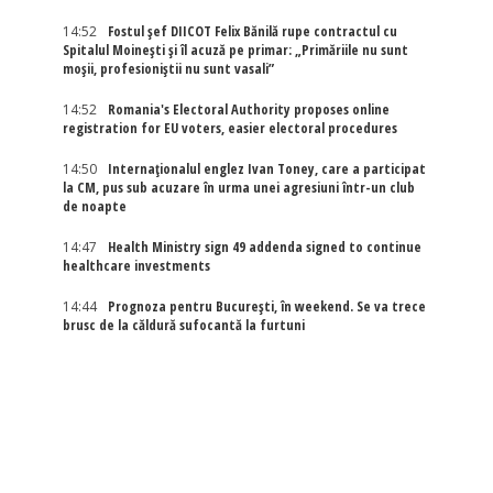
14:52
Fostul șef DIICOT Felix Bănilă rupe contractul cu
Spitalul Moinești și îl acuză pe primar: „Primăriile nu sunt
moșii, profesioniștii nu sunt vasali”
14:52
Romania's Electoral Authority proposes online
registration for EU voters, easier electoral procedures
14:50
Internaţionalul englez Ivan Toney, care a participat
la CM, pus sub acuzare în urma unei agresiuni într-un club
de noapte
14:47
Health Ministry sign 49 addenda signed to continue
healthcare investments
14:44
Prognoza pentru București, în weekend. Se va trece
brusc de la căldură sufocantă la furtuni