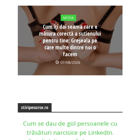
MODA
Cum îți dai seama care e
măsura corectă a sutienului
pentru tine: Greșeala pe
care multe dintre noi o
facem
07/08/2026
stiripesurse.ro
Cum se dau de gol persoanele cu
trăsături narcisice pe LinkedIn.