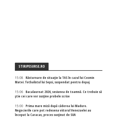
STIRIPESURSE.RO
15:08
Răsturnare de situație la TAS în cazul lui Cosmin
Matei: fotbalistul lui Sepsi, suspendat pentru dopaj
15:06
Bacalaureat 2026, sesiunea de toamnă. Ce trebuie să
știe cei care vor susține probele scrise
15:00
Prima mare miză după căderea lui Maduro.
Negocierile care pot redesena viitorul Venezuelei au
început la Caracas, proces susținut de SUA