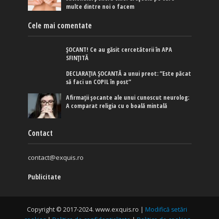
multe dintre noi o facem
Cele mai comentate
ȘOCANT! Ce au găsit cercetătorii în APA
SFINȚITĂ
DECLARAȚIA ȘOCANTĂ a unui preot: ”Este păcat
să faci un COPIL în post”
Afirmaţii şocante ale unui cunoscut neurolog:
A comparat religia cu o boală mintală
Contact
contact@exquis.ro
Publicitate
Copyright © 2017-2024. www.exquis.ro |
Modifică setări