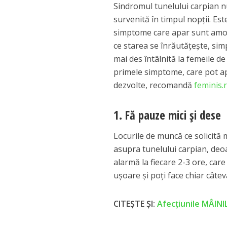
Sindromul tunelului carpian n
survenită în timpul nopții. E
simptome care apar sunt amorț
ce starea se înrăutățește, si
mai des întâlnită la femeile d
primele simptome, care pot apăr
dezvolte, recomandă
feminis.
1. Fă pauze mici și dese
Locurile de muncă ce solicită 
asupra tunelului carpian, deoa
alarmă la fiecare 2-3 ore, care
ușoare și poți face chiar câteva
CITEȘTE ȘI:
Afecțiunile MÂINI