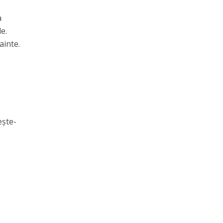
a
e.
ainte.
ește-