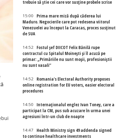
trebuie să știe cei care vor susține probele scrise
15:00
Prima mare miză după căderea lui
Maduro. Negocierile care pot redesena viitorul
Venezuelei au început la Caracas, proces susținut
de SUA
14:52
Fostul șef DIICOT Felix Bănilă rupe
contractul cu Spitalul Moinești și îl acuză pe
primar: „Primăriile nu sunt moșii, profesioniștii
nu sunt vasali”
e
14:52
Romania's Electoral Authority proposes
că
online registration for EU voters, easier electoral
procedures
14:50
Internaţionalul englez Ivan Toney, care a
participat la CM, pus sub acuzare în urma unei
agresiuni într-un club de noapte
ebui
14:47
Health Ministry sign 49 addenda signed
to continue healthcare investments