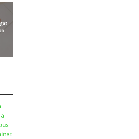
agat
un
n
-a
pus
minat