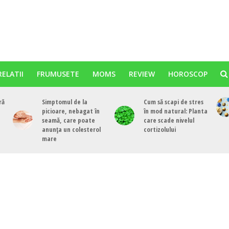
RELATII
FRUMUSETE
MOMS
REVIEW
HOROSCOP
ră
Simptomul de la
Cum să scapi de stres
picioare, nebagat în
în mod natural: Planta
seamă, care poate
care scade nivelul
anunța un colesterol
cortizolului
mare