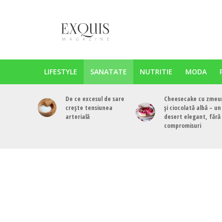
LIFESTYLE
SANATATE
NUTRITIE
MODA
De ce excesul de sare
Cheesecake cu zmeu
crește tensiunea
și ciocolată albă – un
arterială
desert elegant, fără
compromisuri