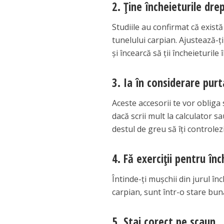
2. Ține încheieturile dre
Studiile au confirmat că există
tunelului carpian. Ajustează-ți 
și încearcă să ții încheieturile 
3. Ia în considerare pur
Aceste accesorii te vor obliga
dacă scrii mult la calculator s
destul de greu să îți controlez
4. Fă exerciții pentru înc
Întinde-ți mușchii din jurul în
carpian, sunt într-o stare bună
5. Stai corect pe scaun