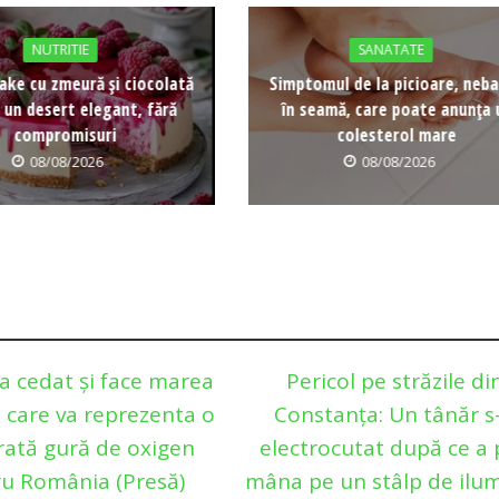
NUTRITIE
SANATATE
ke cu zmeură și ciocolată
Simptomul de la picioare, neb
 un desert elegant, fără
în seamă, care poate anunța 
compromisuri
colesterol mare
08/08/2026
08/08/2026
a cedat și face marea
Pericol pe străzile di
 care va reprezenta o
Constanţa: Un tânăr s
rată gură de oxigen
electrocutat după ce a 
u România (Presă)
mâna pe un stâlp de ilu