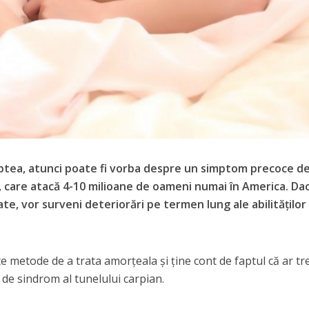
ptea, atunci poate fi vorba despre un simptom precoce d
n, care atacă 4-10 milioane de oameni numai în America. Da
e, vor surveni deteriorări pe termen lung ale abilităților
te metode de a trata amorțeala și ține cont de faptul că ar tr
 de sindrom al tunelului carpian.