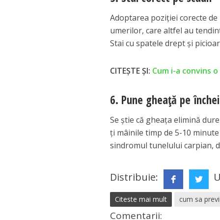
Adoptarea poziției corecte de 
umerilor, care altfel au tendi
Stai cu spatele drept și picioar
CITEȘTE ȘI:
Cum i-a convins o 
6. Pune gheață pe închei
Se știe că gheața elimină dure
ți mâinile timp de 5-10 minut
sindromul tunelului carpian, d
Distribuie:
U
Citeste mai mult
cum sa previ
Comentarii: