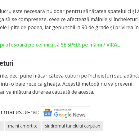
lucru este necesară nu doar pentru sănătatea spatelui ci și 
nța să se compreseze, ceea ce afectează mâinile și încheieturil
ele lipite de podea, iar genunchii la 90 de grade și privirea în
profesoară pe cei mici să SE SPELE pe mâini / VIRAL
eturi
rile, deci pune măcar câteva cuburi pe încheieturi sau adânc
e într-o baie rece ca gheața. Această metodă nu va preveni
ar va înlătura durerea cauzată de acesta.
rmareste-ne:
i
maini amortite
sindromul tunelului carptian