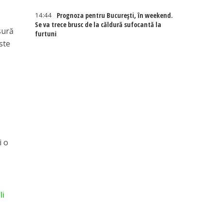
a
14:44
Prognoza pentru București, în weekend.
Se va trece brusc de la căldură sufocantă la
sură
furtuni
ste
i o
li