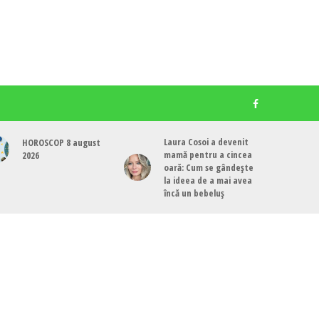
Laura Cosoi a devenit
HOROSCOP 8 august
mamă pentru a cincea
2026
oară: Cum se gândește
la ideea de a mai avea
încă un bebeluș