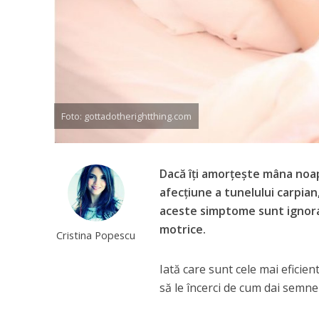
Foto: gottadotherightthing.com
Dacă îți amorțește mâna noa
afecțiune a tunelului carpia
aceste simptome sunt ignorat
motrice.
Cristina Popescu
Iată care sunt cele mai eficien
să le încerci de cum dai semne