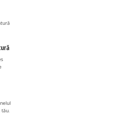
atură
tură
es
e
unelul
 tău.