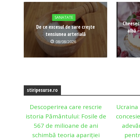
SANATATE
Cheeseca
De ce excesul de sare crește
albă –
tensiunea arterială
08/08/2026
stiripesurse.ro
Descoperirea care rescrie
Ucraina 
istoria Pământului: Fosile de
concesie
567 de milioane de ani
adevă
schimbă teoria apariției
pentr