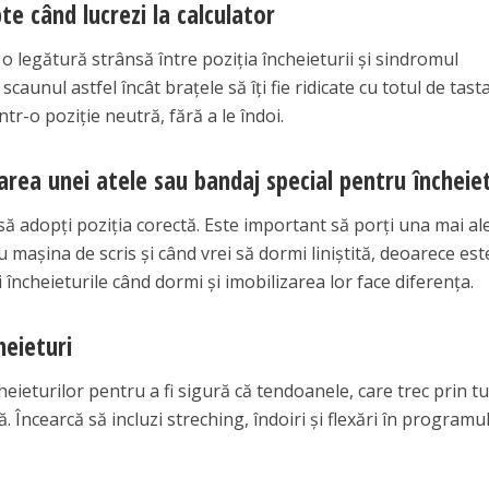
pte când lucrezi la calculator
 o legătură strânsă între poziția încheieturii și sindromul
scaunul astfel încât brațele să îți fie ridicate cu totul de tast
într-o poziție neutră, fără a le îndoi.
tarea unei atele sau bandaj special pentru încheie
 să adopți poziția corectă. Este important să porți una mai al
au mașina de scris și când vrei să dormi liniștită, deoarece est
i încheieturile când dormi și imobilizarea lor face diferența.
heieturi
cheieturilor pentru a fi sigură că tendoanele, care trec prin t
. Încearcă să incluzi streching, îndoiri și flexări în programul