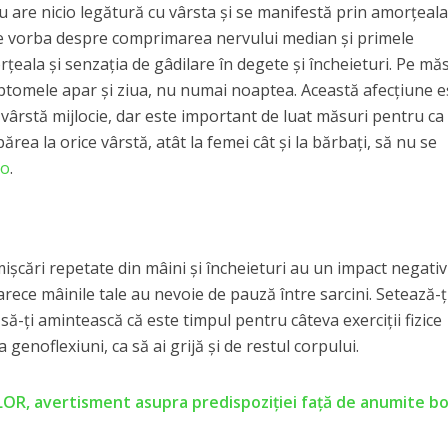
u are nicio legătură cu vârsta și se manifestă prin amorțeal
ste vorba despre comprimarea nervului median și primele
eala și senzația de gâdilare în degete și încheieturi. Pe mă
mptomele apar și ziua, nu numai noaptea. Această afecțiune e
e vârstă mijlocie, dar este important de luat măsuri pentru ca
ea la orice vârstă, atât la femei cât și la bărbați, să nu se
ro
.
mișcări repetate din mâini și încheieturi au un impact negativ
rece mâinile tale au nevoie de pauză între sarcini. Setează-ț
 să-ți amintească că este timpul pentru câteva exerciții fizice
 genoflexiuni, ca să ai grijă și de restul corpului.
LOR, avertisment asupra predispoziției față de anumite bo