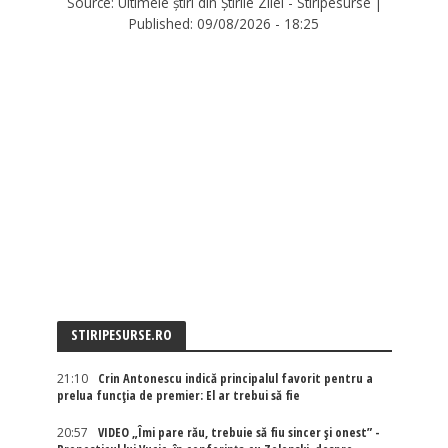
Source:
Ultimele știri din Știrile Zilei - Stiripesurse
|
Published:
09/08/2026 - 18:25
STIRIPESURSE.RO
21:10
Crin Antonescu indică principalul favorit pentru a
prelua funcția de premier: El ar trebui să fie
20:57
VIDEO „Îmi pare rău, trebuie să fiu sincer și onest” -