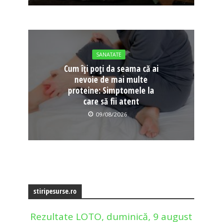
SANATATE
Cum îți poți da seama că ai
nevoie de mai multe
proteine: Simptomele la
care să fii atent
09/08/2026
stiripesurse.ro
Rezultate LOTO, duminică, 9 august