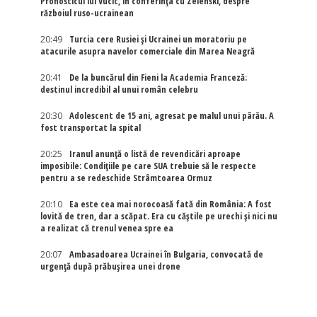
Pronosticul lui Vucic, în conferința cu Zelenski, despre
războiul ruso-ucrainean
20:49
Turcia cere Rusiei și Ucrainei un moratoriu pe
atacurile asupra navelor comerciale din Marea Neagră
20:41
De la buncărul din Fieni la Academia Franceză:
destinul incredibil al unui român celebru
20:30
Adolescent de 15 ani, agresat pe malul unui pârău. A
fost transportat la spital
20:25
Iranul anunță o listă de revendicări aproape
imposibile: Condițiile pe care SUA trebuie să le respecte
pentru a se redeschide Strâmtoarea Ormuz
20:10
Ea este cea mai norocoasă fată din România: A fost
lovită de tren, dar a scăpat. Era cu căștile pe urechi și nici nu
a realizat că trenul venea spre ea
20:07
Ambasadoarea Ucrainei în Bulgaria, convocată de
urgență după prăbușirea unei drone