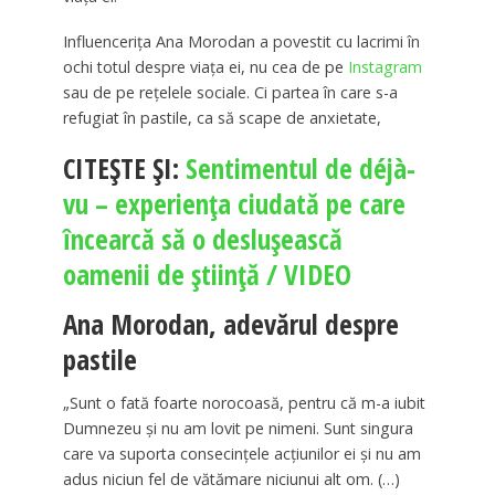
Influencerița Ana Morodan a povestit cu lacrimi în
ochi totul despre viața ei, nu cea de pe
Instagram
sau de pe rețelele sociale. Ci partea în care s-a
refugiat în pastile, ca să scape de anxietate,
CITEȘTE ȘI:
Sentimentul de déjà-
vu – experienţa ciudată pe care
încearcă să o deslușească
oamenii de ştiinţă / VIDEO
Ana Morodan, adevărul despre
pastile
„Sunt o fată foarte norocoasă, pentru că m-a iubit
Dumnezeu și nu am lovit pe nimeni. Sunt singura
care va suporta consecințele acțiunilor ei și nu am
adus niciun fel de vătămare niciunui alt om. (…)