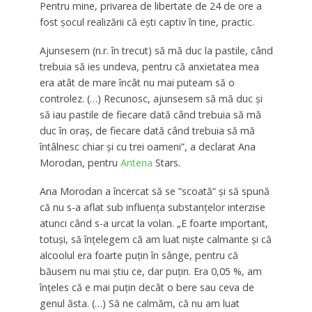
Pentru mine, privarea de libertate de 24 de ore a
fost șocul realizării că ești captiv în tine, practic.
Ajunsesem (n.r. în trecut) să mă duc la pastile, când
trebuia să ies undeva, pentru că anxietatea mea
era atât de mare încât nu mai puteam să o
controlez. (…) Recunosc, ajunsesem să mă duc și
să iau pastile de fiecare dată când trebuia să mă
duc în oraș, de fiecare dată când trebuia să mă
întâlnesc chiar și cu trei oameni”, a declarat Ana
Morodan, pentru
Antena
Stars.
Ana Morodan a încercat să se ”scoată” și să spună
că nu s-a aflat sub influența substanțelor interzise
atunci când s-a urcat la volan. „E foarte important,
totuși, să înțelegem că am luat niște calmante și că
alcoolul era foarte puțin în sânge, pentru că
băusem nu mai știu ce, dar puțin. Era 0,05 %, am
înțeles că e mai puțin decât o bere sau ceva de
genul ăsta. (…) Să ne calmăm, că nu am luat