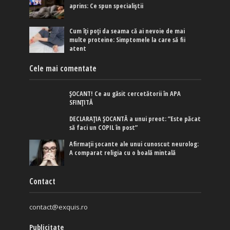
aprins: Ce spun specialiștii
Cum îți poți da seama că ai nevoie de mai
multe proteine: Simptomele la care să fii
atent
Cele mai comentate
ȘOCANT! Ce au găsit cercetătorii în APA
SFINȚITĂ
DECLARAȚIA ȘOCANTĂ a unui preot: ”Este păcat
să faci un COPIL în post”
Afirmaţii şocante ale unui cunoscut neurolog:
A comparat religia cu o boală mintală
Contact
contact@exquis.ro
Publicitate