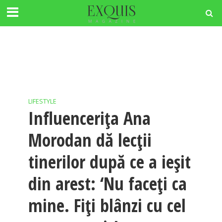
LIFESTYLE
Influencerița Ana
Morodan dă lecții
tinerilor după ce a ieșit
din arest: ‘Nu faceți ca
mine. Fiți blânzi cu cel