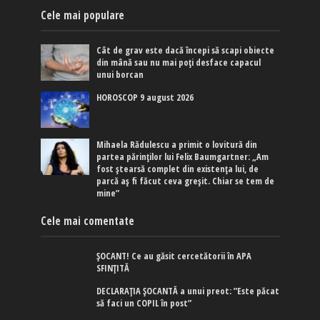
Cele mai populare
Cât de grav este dacă începi să scapi obiecte
din mână sau nu mai poți desface capacul
unui borcan
HOROSCOP 9 august 2026
Mihaela Rădulescu a primit o lovitură din
partea părinților lui Felix Baumgartner: „Am
fost ștearsă complet din existența lui, de
parcă aș fi făcut ceva greșit. Chiar se tem de
mine”
Cele mai comentate
ȘOCANT! Ce au găsit cercetătorii în APA
SFINȚITĂ
DECLARAȚIA ȘOCANTĂ a unui preot: ”Este păcat
să faci un COPIL în post”