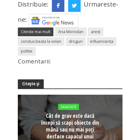
Distribuie:
Urmareste-
ne:
Citeste mai mult
Ana Morodan
arest
condus beata la volan
droguri
influencerița
politie
Comentarii:
Citește și
SANATATE
Cât de grav este dacă
începi să scapi obiecte din
mână sau nu mai poți
desface capacul unui