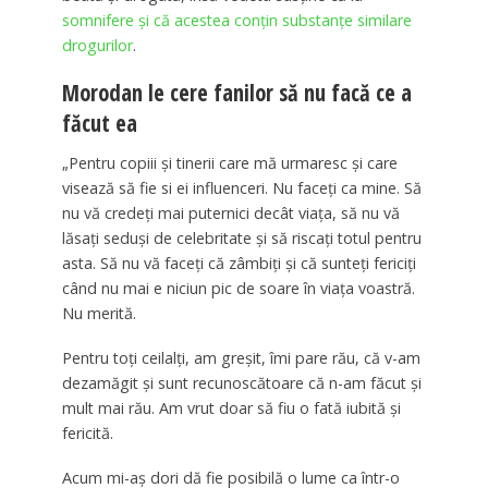
somnifere și că acestea conțin substanțe similare
drogurilor
.
Morodan le cere fanilor să nu facă ce a
făcut ea
„Pentru copiii și tinerii care mă urmaresc și care
visează să fie si ei influenceri. Nu faceți ca mine. Să
nu vă credeți mai puternici decât viața, să nu vă
lăsați seduși de celebritate și să riscați totul pentru
asta. Să nu vă faceți că zâmbiți și că sunteți fericiți
când nu mai e niciun pic de soare în viața voastră.
Nu merită.
Pentru toți ceilalți, am greșit, îmi pare rău, că v-am
dezamăgit și sunt recunoscătoare că n-am făcut și
mult mai rău. Am vrut doar să fiu o fată iubită și
fericită.
Acum mi-aș dori dă fie posibilă o lume ca într-o