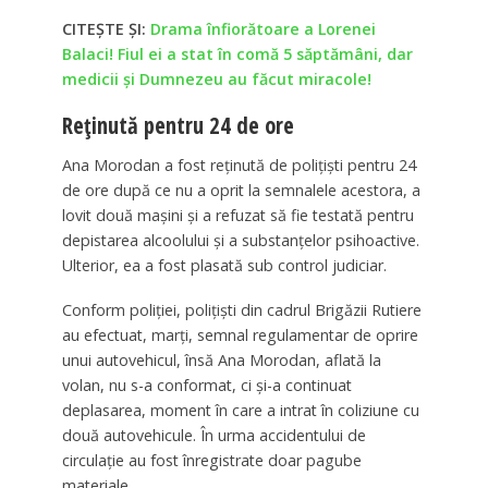
CITEȘTE ȘI:
Drama înfiorătoare a Lorenei
Balaci! Fiul ei a stat în comă 5 săptămâni, dar
medicii și Dumnezeu au făcut miracole!
Reținută pentru 24 de ore
Ana Morodan a fost reţinută de poliţişti pentru 24
de ore după ce nu a oprit la semnalele acestora, a
lovit două maşini şi a refuzat să fie testată pentru
depistarea alcoolului şi a substanţelor psihoactive.
Ulterior, ea a fost plasată sub control judiciar.
Conform poliţiei, poliţişti din cadrul Brigăzii Rutiere
au efectuat, marţi, semnal regulamentar de oprire
unui autovehicul, însă Ana Morodan, aflată la
volan, nu s-a conformat, ci şi-a continuat
deplasarea, moment în care a intrat în coliziune cu
două autovehicule. În urma accidentului de
circulaţie au fost înregistrate doar pagube
materiale.