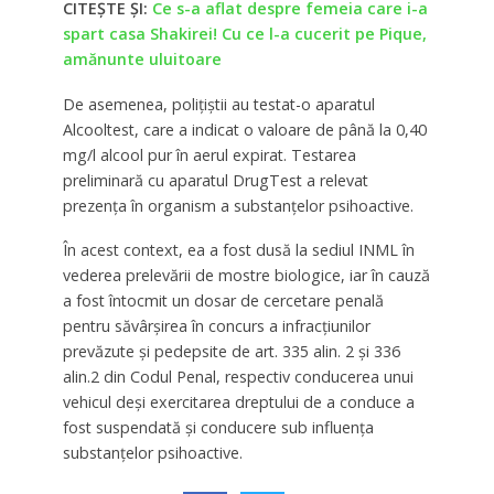
CITEȘTE ȘI:
Ce s-a aflat despre femeia care i-a
spart casa Shakirei! Cu ce l-a cucerit pe Pique,
amănunte uluitoare
De asemenea, poliţiştii au testat-o aparatul
Alcooltest, care a indicat o valoare de până la 0,40
mg/l alcool pur în aerul expirat. Testarea
preliminară cu aparatul DrugTest a relevat
prezenţa în organism a substanţelor psihoactive.
În acest context, ea a fost dusă la sediul INML în
vederea prelevării de mostre biologice, iar în cauză
a fost întocmit un dosar de cercetare penală
pentru săvârşirea în concurs a infracţiunilor
prevăzute şi pedepsite de art. 335 alin. 2 şi 336
alin.2 din Codul Penal, respectiv conducerea unui
vehicul deşi exercitarea dreptului de a conduce a
fost suspendată şi conducere sub influenţa
substanţelor psihoactive.