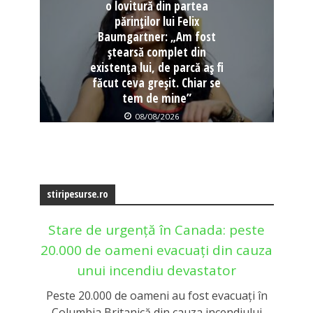
o lovitură din partea
părinților lui Felix
Baumgartner: „Am fost
ștearsă complet din
existența lui, de parcă aș fi
făcut ceva greșit. Chiar se
tem de mine”
08/08/2026
stiripesurse.ro
Stare de urgență în Canada: peste
20.000 de oameni evacuați din cauza
unui incendiu devastator
Peste 20.000 de oameni au fost evacuați în
Columbia Britanică din cauza incendiului