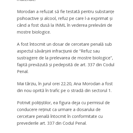
Morodan a refuzat să fie testată pentru substanţe
psihoactive şi alcool, refuz pe care l-a exprimat şi
când a fost dusă la INML în vederea prelevării de
mostre biologice.
A fost întocmit un dosar de cercetare penală sub
aspectul săvârşirii infracţiunii de “Refuz sau
sustragere de la prelevarea de mostre biologice”,
faptă prevăzută şi pedepsită de art. 337 din Codul
Penal.
Mai târziu, în jurul orei 22.20, Ana Morodan a fost
din nou oprită în trafic pe o stradă din sectorul 1.
Potrivit poliţiştilor, ea figura deja cu permisul de
conducere reţinut ca urmare a dosarului de
cercetare penală întocmit în conformitate cu
prevederile art. 337 din Codul Penal.