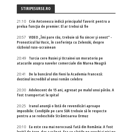
STIRIPESURSE.RO
21:10
Crin Antonescu indică principalul favorit pentru a
prelua funcția de premier: El ar trebui să fie
20:57
VIDEO „Îmi pare rău, trebuie să fiu sincer și onest” -
Pronosticul lui Vucic, în conferința cu Zelenski, despre
războiul ruso-ucrainean
20:49
Turcia cere Rusiei și Ucrainei un moratoriu pe
atacurile asupra navelor comerciale din Marea Neagră
20:41
De la buncărul din Fieni la Academia Franceză:
destinul incredibil al unui român celebru
20:30
Adolescent de 15 ani, agresat pe malul unui pârău. A
fost transportat la spital
20:25
Iranul anunță o listă de revendicări aproape
imposibile: Condițiile pe care SUA trebuie să le respecte
pentru a se redeschide Strâmtoarea Ormuz
20:10
Ea este cea mai norocoasă fată din România: A fost
lovită de tren, dar a scăpat. Era cu căștile pe urechi și nici nu