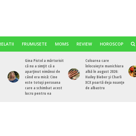
RELATII
FRUMUSETE
MOMS
REVIEW
HOROSCOP
Gina Pistol a mărturisit
Culoarea care
că nu a simțit că a
înlocuiește manichiura
aparținut nimănui de
albă în august 2026:
când era mică: Cine
Hailey Bieber și Charli
este totuși persoana
XCX poartă deja nuanțe
care a schimbat acest
de albastru
lucru pentru ea