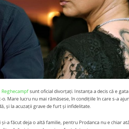
u
Reghecampf
sunt oficial divorțați. Instanța a decis că e gata
t-o. Mare lucru nu mai rămăsese, în condițiile în care s-a ajun
, și la acuzații grave de furt și infidelitate.
 și-a făcut deja o altă familie, pentru Prodanca nu e chiar at