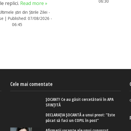
06:30
le replici.
Read more »
Ultimele știri din Știrile Zilei -
rse
|
Published:
07/08/2026 -
06:45
Cele mai comentate
ȘOCANT! Ce au găsit cercetătorii în APA
SFINȚITĂ
DECLARAȚIA ȘOCANTĂ a unui preot: ”Este
păcat să faci un COPIL în post”
Afirmaţii şocante ale unui cunoscut