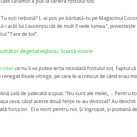
câte cărămizi a pus la cariera fostului soț.
”Tu ești nebună? L-ai pus pe bărbată-tu pe Magazinul Coco
să-i arăt lui Laurențiu cât de mult îl vede lumea.”, povestește
tul ”Tare de tot”.
ultător degetul mijlociu. Scurtă istorie
rodan
ce nu îi va putea ierta niciodată fostului soț. Faptul că
i renegat fiicele vitrege, pe care le-a crescut de când erau mic
plină sală de judecată a spus: ”Nu sunt ale mele!„ … Pentru to
așa ceva, când aceste două fetițe te-au divinizat? Au deschis 
oată forța lor. El e mort pentru noi. Și îngropat, și pomană d