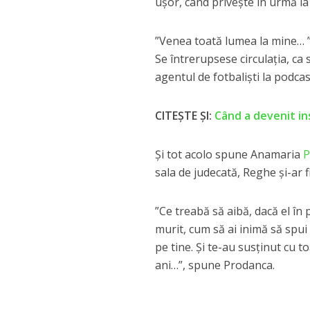
ușor, când privește în urmă la 
”Venea toată lumea la mine… 
Se întrerupsese circulația, ca 
agentul de fotbaliști la podcas
CITEȘTE ȘI:
Când a devenit ins
Și tot acolo spune Anamaria
P
sala de judecată, Reghe și-ar f
”Ce treabă să aibă, dacă el în 
murit, cum să ai inimă să spui 
pe tine. Și te-au susținut cu t
ani…”, spune Prodanca.