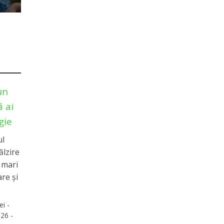
un
 ai
gie
ul
ălzire
e mari
re și
ei -
26 -