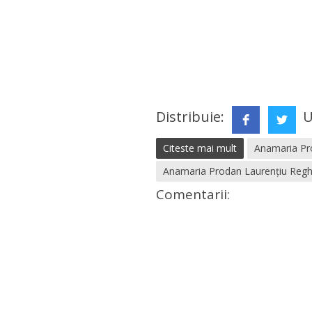
Distribuie:
U
Citeste mai mult
Anamaria Pr
Anamaria Prodan Laurențiu Regh
Comentarii: