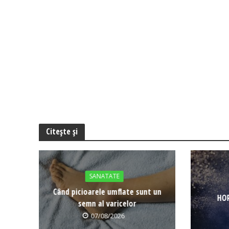
Citește și
SANATATE
Când picioarele umflate sunt un
HOR
semn al varicelor
07/08/2026