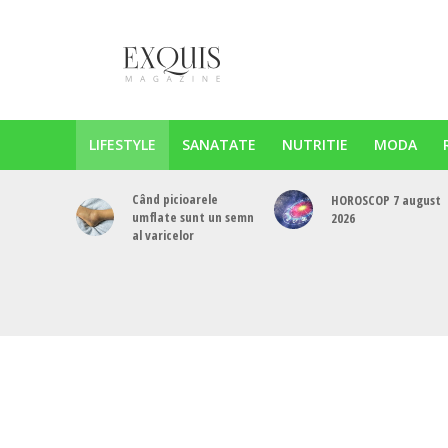
LIFESTYLE
SANATATE
NUTRITIE
MODA
Când picioarele
HOROSCOP 7 august
umflate sunt un semn
2026
al varicelor