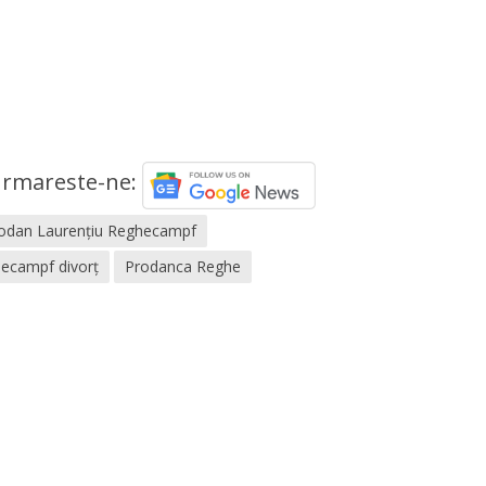
rmareste-ne:
odan Laurențiu Reghecampf
ecampf divorț
Prodanca Reghe