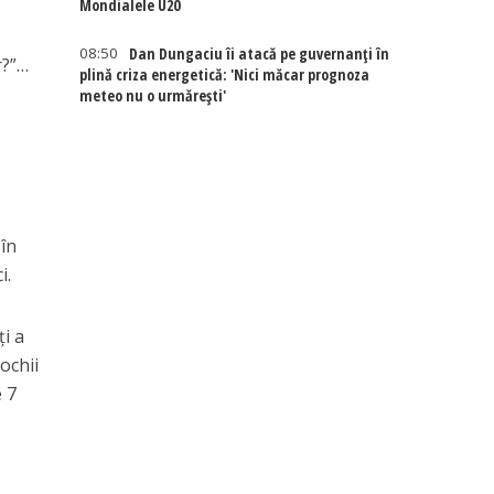
Mondialele U20
08:50
Dan Dungaciu îi atacă pe guvernanți în
r?”…
plină criza energetică: 'Nici măcar prognoza
meteo nu o urmărești'
 în
i.
ți a
ochii
e 7