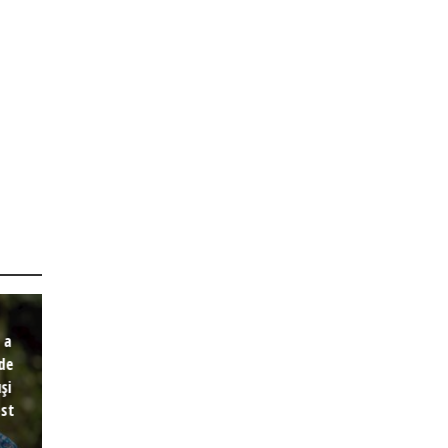
 a
 de
și
est