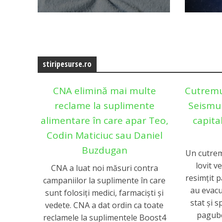
stiripesurse.ro
CNA elimină mai multe
Cutremur
reclame la suplimente
Seismul
alimentare în care apar Teo,
capital
Codin Maticiuc sau Daniel
Buzdugan
Un cutrem
lovit ve
CNA a luat noi măsuri contra
resimțit p
campaniilor la suplimente în care
au evacu
sunt folosiţi medici, farmacişti şi
stat și 
vedete. CNA a dat ordin ca toate
pagube
reclamele la suplimentele Boost4