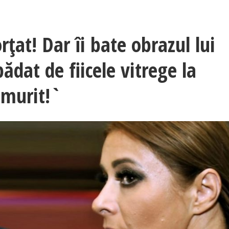
țat! Dar îi bate obrazul lui
dat de fiicele vitrege la
 murit!`