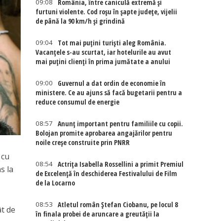
09:08
România, între caniculă extremă și
furtuni violente. Cod roșu în șapte județe, vijelii
de până la 90 km/h și grindină
09:04
Tot mai puțini turiști aleg România.
Vacanțele s-au scurtat, iar hotelurile au avut
mai puțini clienți în prima jumătate a anului
09:00
Guvernul a dat ordin de economie în
ministere. Ce au ajuns să facă bugetarii pentru a
reduce consumul de energie
08:57
Anunț important pentru familiile cu copii.
Bolojan promite aprobarea angajărilor pentru
noile creșe construite prin PNRR
 cu
08:54
Actriţa Isabella Rossellini a primit Premiul
s la
de Excelenţă în deschiderea Festivalului de Film
de la Locarno
08:53
Atletul român Ștefan Ciobanu, pe locul 8
ât de
în finala probei de aruncare a greutății la