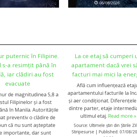
06/08/2026
 puternic în Filipine.
La ce etaj să cumperi 
 s-a resimțit până în
apartament dacă vrei să
ă, iar clădiri au fost
facturi mai mici la ener
evacuate
Află cum influențează etaj
apartamentului facturile la înc
ur de magnitudinea 5,8 a
și aer condiționat. Diferențel
stul Filipinelor și a fost
dintre parter, etaje intermedia
ână în Manila. Autoritățile
ultimul etaj.
Read more »
at preventiv o clădire de
spun că nu sunt așteptate
Source:
Ultimele știri din Știrile Zil
Stiripesurse
|
Published:
07/08/20
 importante, dar sunt