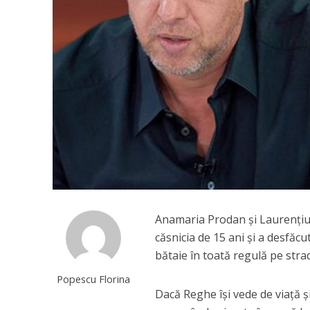
Anamaria Prodan și Laurenți
căsnicia de 15 ani și a desfăcu
bătaie în toată regulă pe stradă
Popescu Florina
Dacă Reghe își vede de viață și