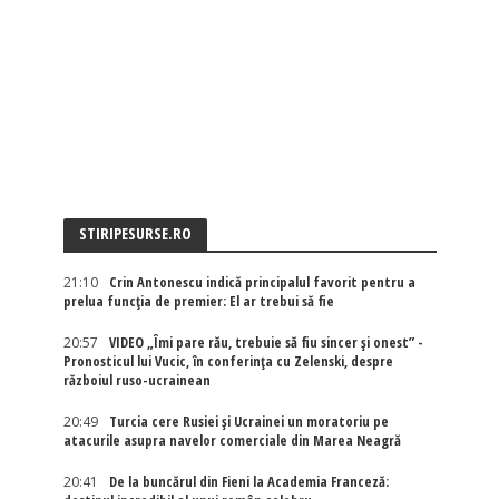
STIRIPESURSE.RO
21:10
Crin Antonescu indică principalul favorit pentru a
prelua funcția de premier: El ar trebui să fie
20:57
VIDEO „Îmi pare rău, trebuie să fiu sincer și onest” -
Pronosticul lui Vucic, în conferința cu Zelenski, despre
războiul ruso-ucrainean
20:49
Turcia cere Rusiei și Ucrainei un moratoriu pe
atacurile asupra navelor comerciale din Marea Neagră
20:41
De la buncărul din Fieni la Academia Franceză: