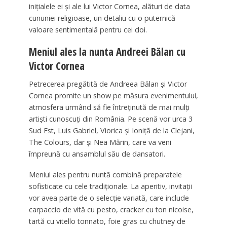
inițialele ei și ale lui Victor Cornea, alături de data
cununiei religioase, un detaliu cu o puternică
valoare sentimentală pentru cei doi.
Meniul ales la nunta Andreei Bălan cu
Victor Cornea
Petrecerea pregătită de Andreea Bălan și Victor
Cornea promite un show pe măsura evenimentului,
atmosfera urmând să fie întreținută de mai mulți
artiști cunoscuți din România. Pe scenă vor urca 3
Sud Est, Luis Gabriel, Viorica și Ioniță de la Clejani,
The Colours, dar și Nea Mărin, care va veni
împreună cu ansamblul său de dansatori.
Meniul ales pentru nuntă combină preparatele
sofisticate cu cele tradiționale. La aperitiv, invitații
vor avea parte de o selecție variată, care include
carpaccio de vită cu pesto, cracker cu ton nicoise,
tartă cu vitello tonnato, foie gras cu chutney de