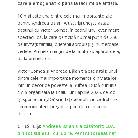
care a emoționat-o până la lacrimi pe artistă.
10 mai este una dintre cele mai importante zile
pentru Andreea Bălan. Artista își unește astăzi
destinul cu Victor Cornea, în cadrul unui eveniment
spectaculos, la care participă nu mai puțin de 250
de invitați: familia, prietenii apropiați și numeroase
vedete. Primele imagini de la nuntă au apărut deja,
de la primele ore.
Victor Cornea și Andreea Bălan trăiesc astăzi unul
dintre cele mai importante momente din viața lor,
într-un decor de poveste la Buftea. După cununia
civilă organizată la finalul lunii aprilie 2026, cei doi
își spun acum „Da’ și în fața altarului, în cadrul unei
ceremonii atent pregătite până la cel mai mic
detaliu.
CITEȘTE ȘI:
Andreea Bălan s-a căsătorit: „DA,
din tot sufletul, cu iubire. Pentru totdeauna”