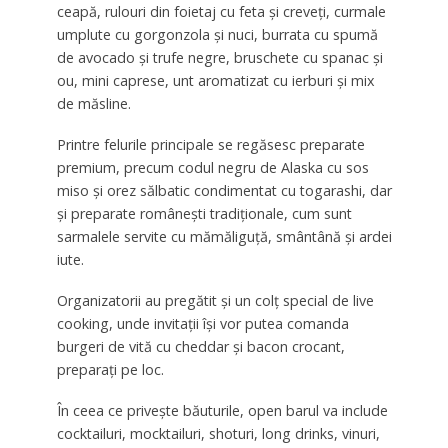
ceapă, rulouri din foietaj cu feta și creveți, curmale
umplute cu gorgonzola și nuci, burrata cu spumă
de avocado și trufe negre, bruschete cu spanac și
ou, mini caprese, unt aromatizat cu ierburi și mix
de măsline.
Printre felurile principale se regăsesc preparate
premium, precum codul negru de Alaska cu sos
miso și orez sălbatic condimentat cu togarashi, dar
și preparate românești tradiționale, cum sunt
sarmalele servite cu mămăliguță, smântână și ardei
iute.
Organizatorii au pregătit și un colț special de live
cooking, unde invitații își vor putea comanda
burgeri de vită cu cheddar și bacon crocant,
preparați pe loc.
În ceea ce privește băuturile, open barul va include
cocktailuri, mocktailuri, shoturi, long drinks, vinuri,