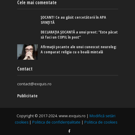
Cele mai comentate
ȘOCANT! Ce au găsit cercetătorii în APA
SFINȚITĂ
DECLARAȚIA ȘOCANTĂ a unui preot: ”Este păcat
să faci un COPIL în post”
Afirmaţii şocante ale unui cunoscut neurolog:
A comparat religia cu o boală mintală
Contact
contact@exquis.ro
Publicitate
Copyright © 2017-2024. www.exquis.ro |
Modifică setări
cookies
|
Politica de confidențialitate
|
Politica de cookies