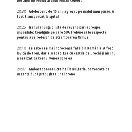
destinul incredibil al unui român celebru
20:30
Adolescent de 15 ani, agresat pe malul unui pârău. A
fost transportat la spital
20:25
Iranul anunță o listă de revendicări aproape
imposibile: Condițiile pe care SUA trebuie să le respecte
pentru a se redeschide Strâmtoarea Ormuz
20:10
Ea este cea mai norocoasă fată din România: A fost
lovită de tren, dar a scăpat. Era cu căștile pe urechi și nici nu
a realizat că trenul venea spre ea
20:07
Ambasadoarea Ucrainei în Bulgaria, convocată de
urgență după prăbușirea unei drone