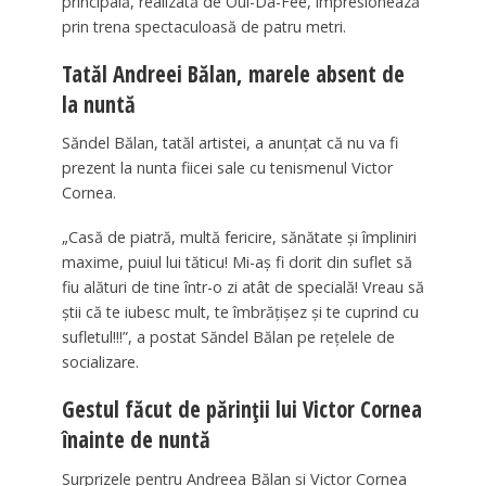
principală, realizată de Oui-Da-Fee, impresionează
prin trena spectaculoasă de patru metri.
Tatăl Andreei Bălan, marele absent de
la nuntă
Săndel Bălan, tatăl artistei, a anunțat că nu va fi
prezent la nunta fiicei sale cu tenismenul Victor
Cornea.
„Casă de piatră, multă fericire, sănătate și împliniri
maxime, puiul lui tăticu! Mi-aș fi dorit din suflet să
fiu alături de tine într-o zi atât de specială! Vreau să
știi că te iubesc mult, te îmbrățișez și te cuprind cu
sufletul!!!”, a postat Săndel Bălan pe rețelele de
socializare.
Gestul făcut de părinții lui Victor Cornea
înainte de nuntă
Surprizele pentru Andreea Bălan și Victor Cornea