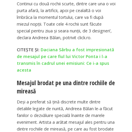
Continui cu două rochii scurte, dintre care una o voi
purta afară, la artificii, apoi pe cealaltă o voi
îmbrăca la momentul tortului, care va fi după
miezul nopții. Toate cele 4 rochii sunt făcute
special pentru ziua și seara nunții, de 3 designeri’,
declara Andreea Bălan, potrivit click.ro.
CITEȘTE ȘI:
Daciana Sârbu a fost impresionată
de mesajul pe care fiul lui Victor Ponta i l-a
transmis în cadrul unei emisiuni: Ce i-a spus
acesta
Mesajul brodat pe una dintre rochiile de
mireasă
Deși a preferat să țină discrete multe dintre
detaliile legate de nuntă, Andreea Bălan le-a făcut
fanilor o dezvăluire specială înainte de marele
eveniment. Artista a arătat mesajul ales pentru una
dintre rochiile de mireasă, pe care au fost brodate