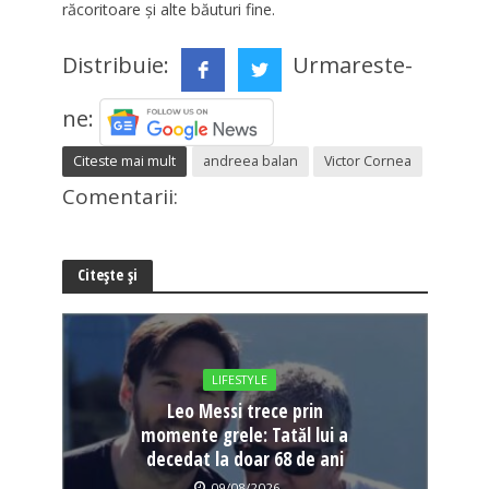
răcoritoare și alte băuturi fine.
Distribuie:
Urmareste-
ne:
Citeste mai mult
andreea balan
Victor Cornea
Comentarii:
Citește și
LIFESTYLE
Leo Messi trece prin
momente grele: Tatăl lui a
decedat la doar 68 de ani
09/08/2026