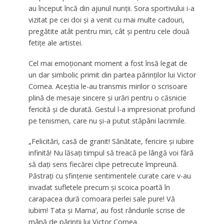
au început încă din ajunul nunții. Sora sportivului i-a
vizitat pe cei doi și a venit cu mai multe cadouri,
pregătite atât pentru miri, cât și pentru cele două
fetițe ale artistei.
Cel mai emoționant moment a fost însă legat de
un dar simbolic primit din partea părinților lui Victor
Cornea. Aceștia le-au transmis mirilor o scrisoare
plină de mesaje sincere și urări pentru o căsnicie
fericită și de durată. Gestul l-a impresionat profund
pe tenismen, care nu și-a putut stăpâni lacrimile.
„Felicitări, casă de granit! Sănătate, fericire și iubire
infinită! Nu lăsați timpul să treacă pe lângă voi fără
să dați sens fiecărei clipe petrecute împreună.
Păstrați cu sfințenie sentimentele curate care v-au
invadat sufletele precum și scoica poartă în
carapacea dură comoara perlei sale pure! Vă
iubim! Tata și Mama’, au fost rândurile scrise de
mână de părinții lui Victor Cornea.