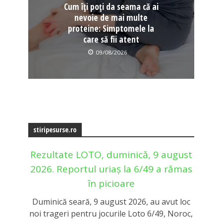
Cum îți poți da seama că ai
nevoie de mai multe
proteine: Simptomele la
care să fii atent
09/08/2026
stiripesurse.ro
Rezultate LOTO, duminică, 9 august
2026. Reportul uriaș la 6/49 a rămas
în picioare
Duminică seară, 9 august 2026, au avut loc
noi trageri pentru jocurile Loto 6/49, Noroc,