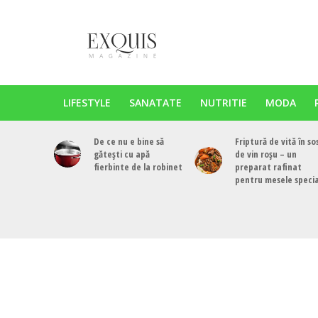
LIFESTYLE
SANATATE
NUTRITIE
MODA
De ce nu e bine să
Friptură de vită în so
gătești cu apă
de vin roșu – un
fierbinte de la robinet
preparat rafinat
pentru mesele speci