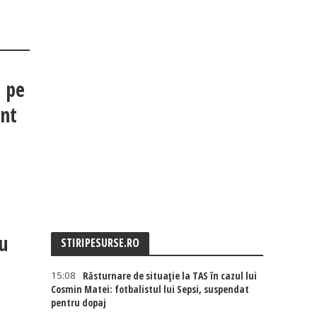
a pe
ent
cu
STIRIPESURSE.RO
15:08
Răsturnare de situație la TAS în cazul lui
Cosmin Matei: fotbalistul lui Sepsi, suspendat
pentru dopaj