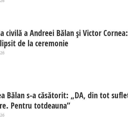
026
a civilă a Andreei Bălan și Victor Cornea
 lipsit de la ceremonie
026
a Bălan s-a căsătorit: „DA, din tot sufle
ire. Pentru totdeauna”
026