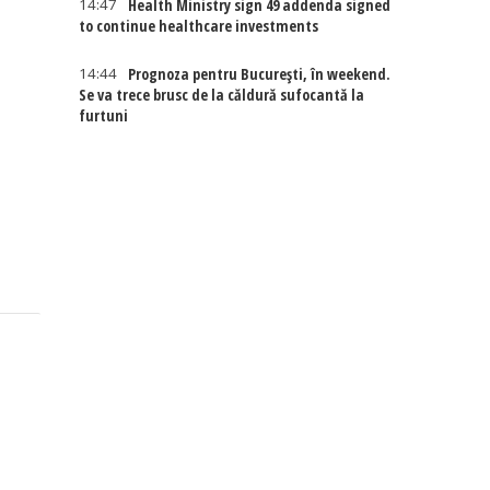
14:47
Health Ministry sign 49 addenda signed
to continue healthcare investments
14:44
Prognoza pentru București, în weekend.
Se va trece brusc de la căldură sufocantă la
furtuni