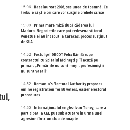
15:06
Bacalaureat 2026, sesiunea de toamnă. Ce
trebuie să știe cei care vor susține probele scrise
15:00
Prima mare miză după căderea lui
:
Maduro. Negocierile care pot redesena viitorul
Venezuelei au început la Caracas, proces susținut
de SUA
14:52
Fostul șef DIICOT Felix Bănilă rupe
contractul cu Spitalul Moinești și îl acuză pe
primar: „Primăriile nu sunt moșii, profesioniștii
nu sunt vasali”
14:52
Romania's Electoral Authority proposes
online registration for EU voters, easier electoral
tul,
procedures
14:50
Internaţionalul englez Ivan Toney, care a
participat la CM, pus sub acuzare în urma unei
agresiuni într-un club de noapte