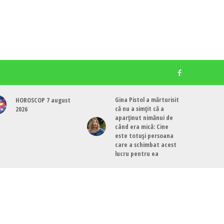
Gina Pistol a mărturisit
HOROSCOP 7 august
că nu a simțit că a
2026
aparținut nimănui de
când era mică: Cine
este totuși persoana
care a schimbat acest
lucru pentru ea