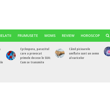
RELATII
FRUMUSETE
MOMS
REVIEW
HOROSCOP
s
Cyclospora, parazitul
Când picioarele
care a provocat
umflate sunt un semn
primele decese în SUA:
al varicelor
ale
Cum se transmite