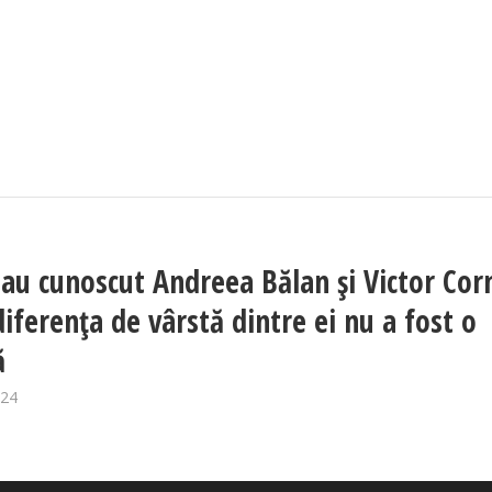
au cunoscut Andreea Bălan și Victor Cor
diferența de vârstă dintre ei nu a fost o
ă
024