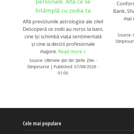
personale. Află ce se
Confor
întâmplă cu zodia ta
Bank, Sh
mai 
Află previziunile astrologice ale zilei!
Descoperă ce zodii au noroc la bani,
Source:
cine își schimbă viața sentimentală
Stiripesu
și cine ia decizii profesionale
majore.
Read more »
Source:
Ultimele știri din Știrile Zilei -
Stiripesurse
|
Published:
07/08/2026 -
01:00
Cele mai populare