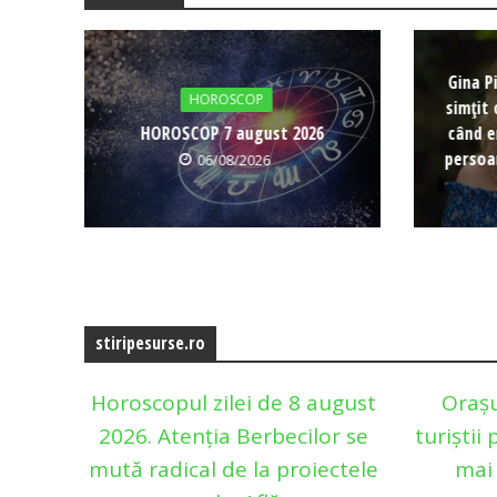
Gina P
HOROSCOP
simțit 
HOROSCOP 7 august 2026
când e
persoa
06/08/2026
stiripesurse.ro
Horoscopul zilei de 8 august
Orașu
2026. Atenția Berbecilor se
turiștii
mută radical de la proiectele
mai