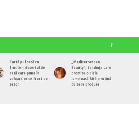
Tartă pufoasă cu
„Mediterranean
fructe – desertul de
Beauty”, tendința care
casă care pune în
promite o piele
valoare orice fruct de
luminoasă fără o rutină
sezon
cu zece produse