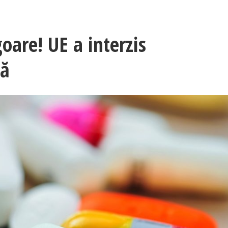
goare! UE a interzis
tă