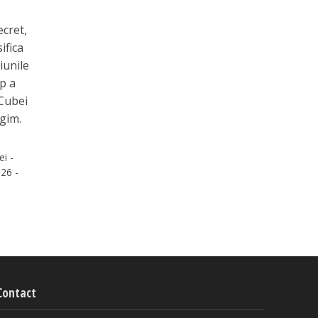
ecret,
ifica
iunile
p a
 Cubei
gim.
ei -
26 -
Contact