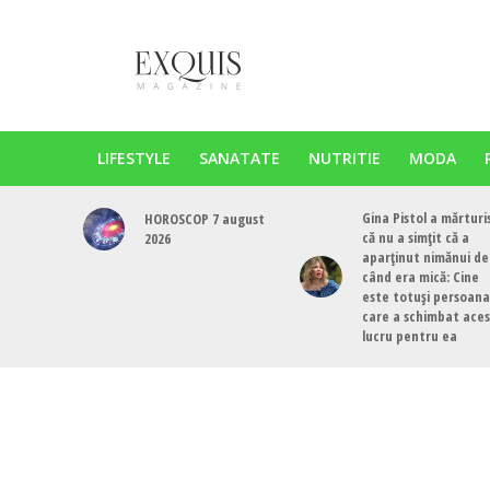
LIFESTYLE
SANATATE
NUTRITIE
MODA
Gina Pistol a mărturi
HOROSCOP 7 august
că nu a simțit că a
2026
aparținut nimănui de
când era mică: Cine
este totuși persoana
care a schimbat ace
lucru pentru ea