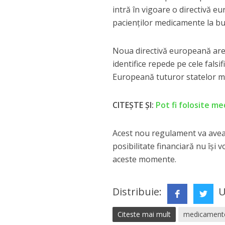
intră în vigoare o directivă e
pacienților medicamente la buc
Noua directivă europeană are 
identifice repede pe cele fals
Europeană tuturor statelor 
CITEȘTE ȘI:
Pot fi folosite me
Acest nou regulament va avea 
posibilitate financiară nu își
aceste momente.
Distribuie:
U
Citeste mai mult
medicamente