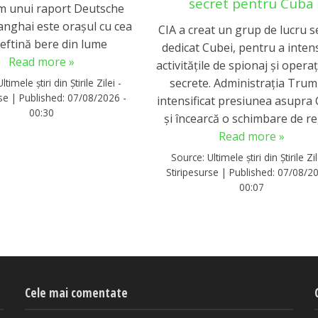
secret pentru Cuba
m unui raport Deutsche
anghai este orașul cu cea
CIA a creat un grup de lucru s
ieftină bere din lume
dedicat Cubei, pentru a intens
Read more »
activitățile de spionaj și operaț
secrete. Administrația Trum
Ultimele știri din Știrile Zilei -
rse
|
Published:
07/08/2026 -
intensificat presiunea asupra
00:30
și încearcă o schimbare de re
Read more »
Source:
Ultimele știri din Știrile Zil
Stiripesurse
|
Published:
07/08/20
00:07
Cele mai comentate