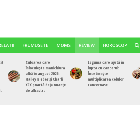
RELATII
FRUMUSETE
MOMS
REVIEW
HOROSCOP
sit
Culoarea care
Leguma care ajută în
înlocuiește manichiura
lupta cu cancerul:
albă în august 2026:
Încetinește
Hailey Bieber și Charli
multiplicarea celulor
XCX poartă deja nuanțe
canceroase
st
de albastru