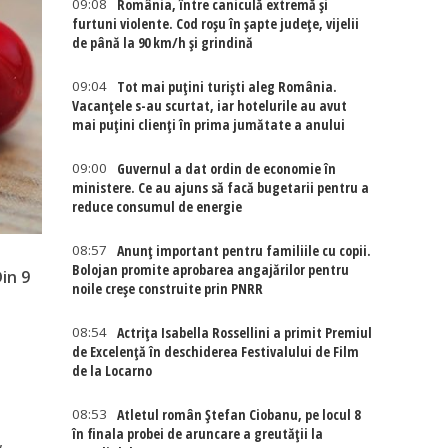
09:08
România, între caniculă extremă și
furtuni violente. Cod roșu în șapte județe, vijelii
de până la 90 km/h și grindină
09:04
Tot mai puțini turiști aleg România.
Vacanțele s-au scurtat, iar hotelurile au avut
mai puțini clienți în prima jumătate a anului
09:00
Guvernul a dat ordin de economie în
ministere. Ce au ajuns să facă bugetarii pentru a
reduce consumul de energie
08:57
Anunț important pentru familiile cu copii.
Bolojan promite aprobarea angajărilor pentru
in 9
noile creșe construite prin PNRR
08:54
Actriţa Isabella Rossellini a primit Premiul
de Excelenţă în deschiderea Festivalului de Film
de la Locarno
e
08:53
Atletul român Ștefan Ciobanu, pe locul 8
în finala probei de aruncare a greutății la
,