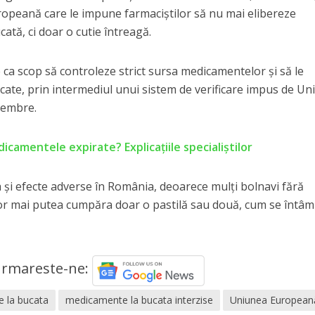
uropeană care le impune farmaciștilor să nu mai elibereze
ată, ci doar o cutie întreagă.
ca scop să controleze strict sursa medicamentelor şi să le
ificate, prin intermediul unui sistem de verificare impus de U
membre.
dicamentele expirate? Explicaţiile specialiştilor
și efecte adverse în România, deoarece mulți bolnavi fără
 vor mai putea cumpăra doar o pastilă sau două, cum se întâm
rmareste-ne:
 la bucata
medicamente la bucata interzise
Uniunea European