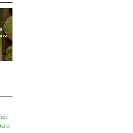
cu
area
e
ei:
ucru