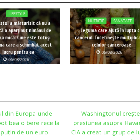
LIFESTYLE
NUTRITIE
SANATATE
istol a mărturisit că nu a
că a aparținut nimănui de
Leguma care ajută în lupta 
ra mică: Cine este totuși
cancerul: Încetinește multiplic
na care a schimbat acest
celulor canceroase
lucru pentru ea
06/08/2026
06/08/2026
l din Europa unde
Washingtonul creşt
 pot bea o bere rece la
presiunea asupra Havan
 puțin de un euro
CIA a creat un grup de l