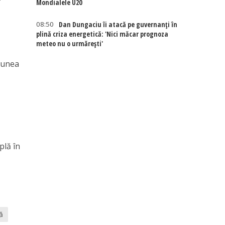
Mondialele U20
08:50
Dan Dungaciu îi atacă pe guvernanți în
plină criza energetică: 'Nici măcar prognoza
meteo nu o urmărești'
niunea
plă în
ă