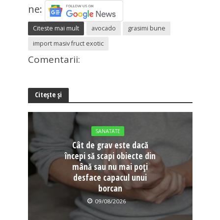
ne:
Citeste mai mult
avocado
grasimi bune
import masiv fruct exotic
Comentarii:
Citește și
SANATATE
Cât de grav este dacă
începi să scapi obiecte din
mână sau nu mai poți
desface capacul unui
borcan
09/08/2026