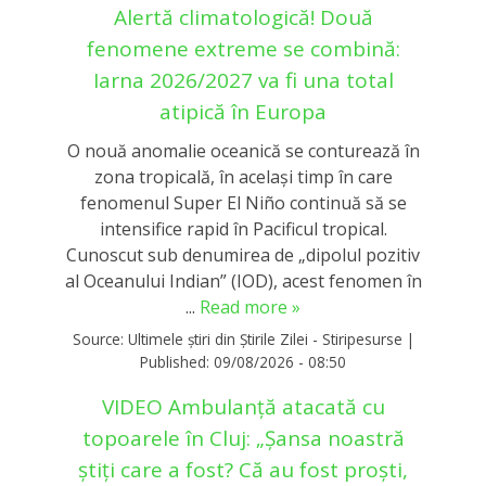
Alertă climatologică! Două
fenomene extreme se combină:
Iarna 2026/2027 va fi una total
atipică în Europa
O nouă anomalie oceanică se conturează în
zona tropicală, în același timp în care
fenomenul Super El Niño continuă să se
intensifice rapid în Pacificul tropical.
Cunoscut sub denumirea de „dipolul pozitiv
al Oceanului Indian” (IOD), acest fenomen în
...
Read more »
Source:
Ultimele știri din Știrile Zilei - Stiripesurse
|
Published:
09/08/2026 - 08:50
VIDEO Ambulanță atacată cu
topoarele în Cluj: „Șansa noastră
știți care a fost? Că au fost proști,