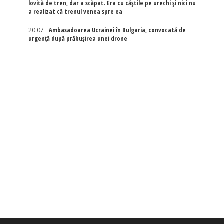
lovită de tren, dar a scăpat. Era cu căștile pe urechi și nici nu
a realizat că trenul venea spre ea
20:07
Ambasadoarea Ucrainei în Bulgaria, convocată de
urgență după prăbușirea unei drone