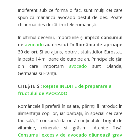
Indiferent sub ce formă o fac, sunt mulţi cei care
spun că mânâncă avocado destul de des. Poate
chiar mai des decât fructele româneşti.
În ultimul deceniu, importurile şi implicit
consumul
de
avocado
au crescut în România de aproape
30 de ori
. Şi au ajuns, potrivit statisticilor Eurostat,
la peste 14 milioane de euro pe an. Principalele țări
din care importăm
avocado
sunt Olanda,
Germania și Franța.
CITEȘTE ȘI:
Rețete INEDITE de preparare a
fructului de AVOCADO
Româncele îl preferă în salate, părinţii îl introduc în
alimentaţia copiilor, iar bărbaţii, în special cei care
fac sală, îl consumă datorită conţinutului bogat de
vitamine, minerale şi grăsimi. Atenţie însă!
Consumul excesiv de avocado dăunează grav