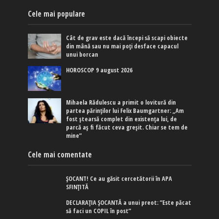
Cele mai populare
Cât de grav este dacă începi să scapi obiecte
din mână sau nu mai poți desface capacul
unui borcan
HOROSCOP 9 august 2026
Mihaela Rădulescu a primit o lovitură din
partea părinților lui Felix Baumgartner: „Am
fost ștearsă complet din existența lui, de
parcă aș fi făcut ceva greșit. Chiar se tem de
mine”
Cele mai comentate
ȘOCANT! Ce au găsit cercetătorii în APA
SFINȚITĂ
DECLARAȚIA ȘOCANTĂ a unui preot: ”Este păcat
să faci un COPIL în post”