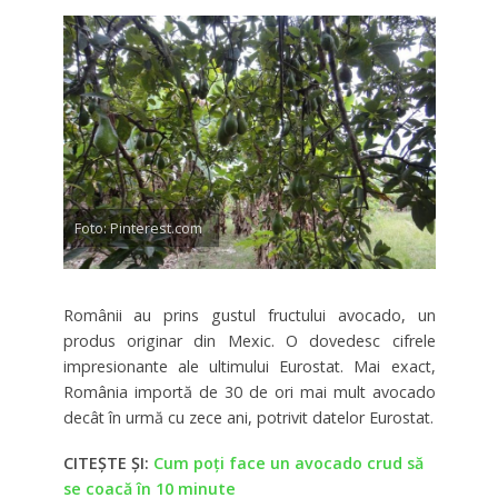
Foto: Pinterest.com
Românii au prins gustul fructului avocado, un
produs originar din Mexic. O dovedesc cifrele
impresionante ale ultimului Eurostat. Mai exact,
România importă de 30 de ori mai mult avocado
decât în urmă cu zece ani, potrivit datelor Eurostat.
CITEȘTE ȘI:
Cum poți face un avocado crud să
se coacă în 10 minute