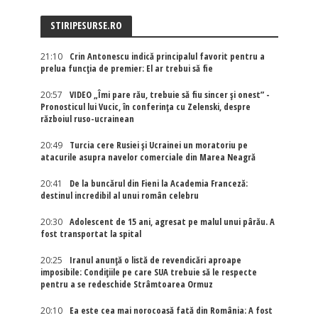
STIRIPESURSE.RO
21:10
Crin Antonescu indică principalul favorit pentru a
prelua funcția de premier: El ar trebui să fie
20:57
VIDEO „Îmi pare rău, trebuie să fiu sincer și onest” -
Pronosticul lui Vucic, în conferința cu Zelenski, despre
războiul ruso-ucrainean
20:49
Turcia cere Rusiei și Ucrainei un moratoriu pe
atacurile asupra navelor comerciale din Marea Neagră
20:41
De la buncărul din Fieni la Academia Franceză:
destinul incredibil al unui român celebru
20:30
Adolescent de 15 ani, agresat pe malul unui pârău. A
fost transportat la spital
20:25
Iranul anunță o listă de revendicări aproape
imposibile: Condițiile pe care SUA trebuie să le respecte
pentru a se redeschide Strâmtoarea Ormuz
20:10
Ea este cea mai norocoasă fată din România: A fost