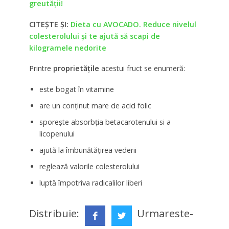
greutăţii!
CITEȘTE ȘI:
Dieta cu AVOCADO. Reduce nivelul
colesterolului și te ajută să scapi de
kilogramele nedorite
Printre
proprietățile
acestui fruct se enumeră:
este bogat în vitamine
are un conținut mare de acid folic
sporește absorbția betacarotenului si a
licopenului
ajută la îmbunătățirea vederii
reglează valorile colesterolului
luptă împotriva radicalilor liberi
Distribuie:
Urmareste-