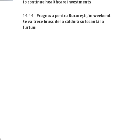
to continue healthcare investments
14:44
Prognoza pentru București, în weekend.
Se va trece brusc de la căldură sufocantă la
furtuni
t