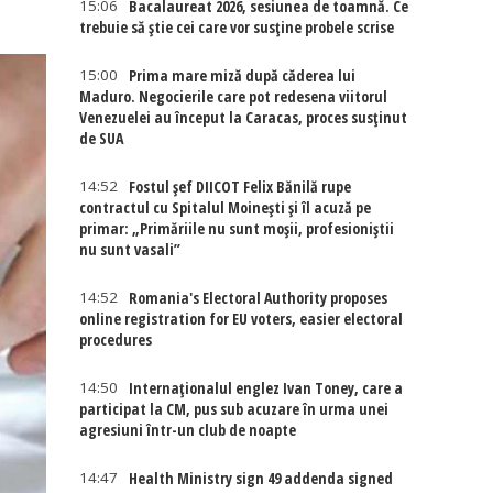
15:06
Bacalaureat 2026, sesiunea de toamnă. Ce
trebuie să știe cei care vor susține probele scrise
15:00
Prima mare miză după căderea lui
Maduro. Negocierile care pot redesena viitorul
Venezuelei au început la Caracas, proces susținut
de SUA
14:52
Fostul șef DIICOT Felix Bănilă rupe
contractul cu Spitalul Moinești și îl acuză pe
primar: „Primăriile nu sunt moșii, profesioniștii
nu sunt vasali”
14:52
Romania's Electoral Authority proposes
online registration for EU voters, easier electoral
procedures
14:50
Internaţionalul englez Ivan Toney, care a
participat la CM, pus sub acuzare în urma unei
agresiuni într-un club de noapte
14:47
Health Ministry sign 49 addenda signed