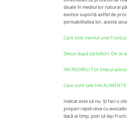
lăsate în mediul lor natural pâ
exotice suportă astfel de proc
perisabilitatea lor, aceste as
Care este meniul unei franțuzo
Detox după sărbători. De ce 
INCREDIBIL! Tot timpul acesta
Care sunt cele trei ALIMENTE p
Indicat este să nu îți faci o 
prepari rapid ceva cu avocado.
dacă ai timp, poţi să laşi fru