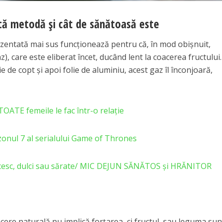
tă metodă și cât de sănătoasă este
zentată mai sus funcţionează pentru că, în mod obişnuit,
, care este eliberat încet, ducând lent la coacerea fructului.
ie de copt și apoi folie de aluminiu, acest gaz îl înconjoară,
OATE femeile le fac într-o relație
onul 7 al serialului Game of Thrones
grecesc, dulci sau sărate/ MIC DEJUN SĂNĂTOS și HRĂNITOR
cere naturală nu implică forțarea, ci fructul sau leguma sun