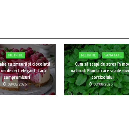
NUTRITIE
NUTRITIE
SANATATE
ke cu zmeură și ciocolată
Cum să scapi de stres în mo
 un desert elegant, fără
natural: Planta care scade nive
compromisuri
cortizolului
08/08/2026
08/08/2026