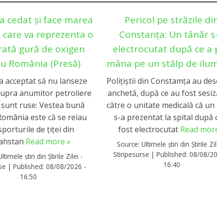
a cedat și face marea
Pericol pe străzile di
 care va reprezenta o
Constanţa: Un tânăr s
rată gură de oxigen
electrocutat după ce a 
u România (Presă)
mâna pe un stâlp de ilu
a acceptat să nu lanseze
Poliţiştii din Constamţa au des
supra anumitor petroliere
anchetă, după ce au fost sesiz
 sunt ruse: Vestea bună
către o unitate medicală că un
omânia este că se reiau
s-a prezentat la spital după 
porturile de țiței din
fost electrocutat
Read more
ahstan
Read more »
Source:
Ultimele știri din Știrile Zil
Stiripesurse
|
Published:
08/08/20
Ultimele știri din Știrile Zilei -
16:40
rse
|
Published:
08/08/2026 -
16:50