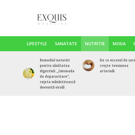
LIFESTYLE
SANATATE
NUTRITIE
MODA
Remediul naturist
De ce excesul de sar
pentru sănătatea
crește tensiunea
digestivă: „Limonada
arterială
de deparazitare”,
rețeta mănăstirească
devenită virală