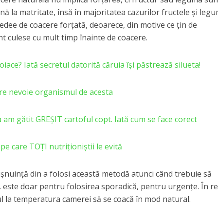
nă la matritate, însă în majoritatea cazurilor fructele și leg
edee de coacere forțată, deoarece, din motive ce țin de
unt culese cu mult timp înainte de coacere.
iace? Iată secretul datorită căruia își păstrează silueta!
are nevoie organismul de acesta
 am gătit GREȘIT cartoful copt. Iată cum se face corect
e care TOȚI nutriționiștii le evită
obișnuință din a folosi această metodă atunci când trebuie să
 este doar pentru folosirea sporadică, pentru urgențe. În re
ctul la temperatura camerei să se coacă în mod natural.