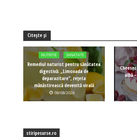
Citește și
NUTRITIE
SANATATE
Remediul naturist pentru sănătatea
Cheeseca
digestivă: „Limonada de
albă –
deparazitare”, rețeta
mănăstirească devenită virală
08/08/2026
stiripesurse.ro