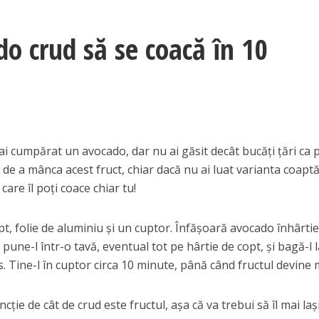
o crud să se coacă în 10
ai cumpărat un avocado, dar nu ai găsit decât bucăţi ţări ca p
 de a mânca acest fruct, chiar dacă nu ai luat varianta coaptă
care îl poţi coace chiar tu!
pt, folie de aluminiu şi un cuptor. Înfăşoară avocado înhârti
, pune-l într-o tavă, eventual tot pe hârtie de copt, şi bagă-l 
s. Tine-l în cuptor circa 10 minute, până când fructul devine 
cţie de cât de crud este fructul, aşa că va trebui să îl mai laş