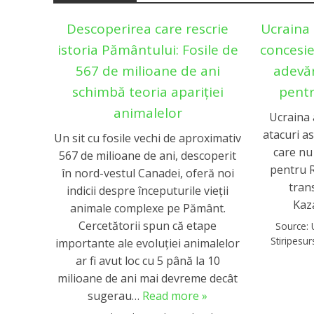
Descoperirea care rescrie
Ucraina 
istoria Pământului: Fosile de
concesie
567 de milioane de ani
adevă
schimbă teoria apariției
pentr
animalelor
Ucraina 
atacuri a
Un sit cu fosile vechi de aproximativ
care nu
567 de milioane de ani, descoperit
pentru R
în nord-vestul Canadei, oferă noi
trans
indicii despre începuturile vieții
Kaz
animale complexe pe Pământ.
Cercetătorii spun că etape
Source:
Stiripesu
importante ale evoluției animalelor
ar fi avut loc cu 5 până la 10
milioane de ani mai devreme decât
sugerau…
Read more »