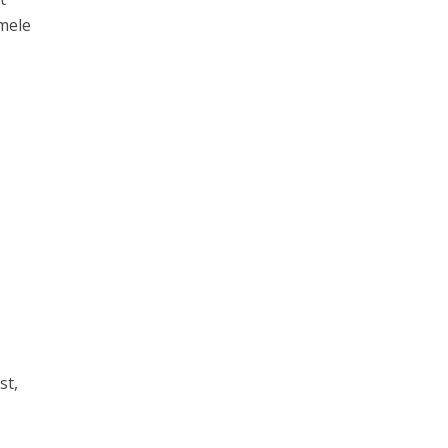
umele
st,