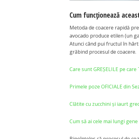
Cum funcționează aceas
Metoda de coacere rapidă pre
avocado produce etilen (un gaz)
Atunci când pui fructul în hârt
grăbind procesul de coacere.
Care sunt GREȘELILE pe care T
Primele poze OFICIALE din Sez
Clătite cu zucchini și iaurt 
Cum să ai cele mai lungi gene
Bineînțeles că procesul de coa