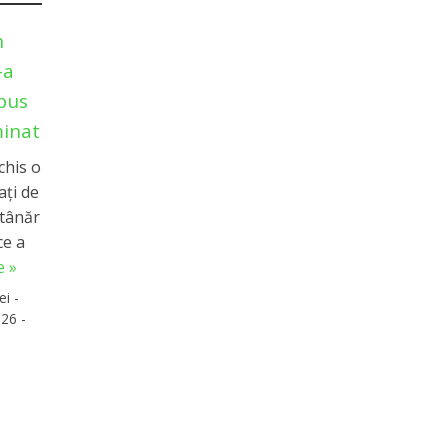
n
-a
pus
minat
chis o
aţi de
 tânăr
ce a
 »
ei -
26 -