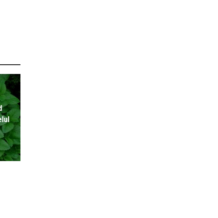
d
lul