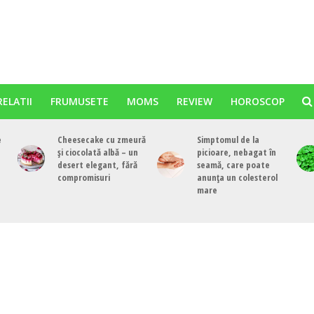
RELATII
FRUMUSETE
MOMS
REVIEW
HOROSCOP
e
Cheesecake cu zmeură
Simptomul de la
și ciocolată albă – un
picioare, nebagat în
desert elegant, fără
seamă, care poate
compromisuri
anunța un colesterol
mare