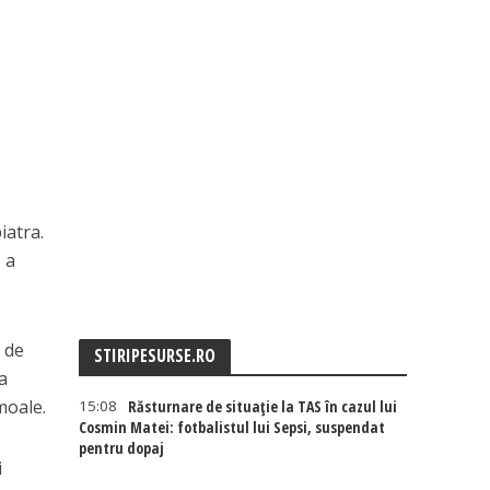
iatra.
 a
e de
STIRIPESURSE.RO
la
moale.
15:08
Răsturnare de situație la TAS în cazul lui
Cosmin Matei: fotbalistul lui Sepsi, suspendat
pentru dopaj
i