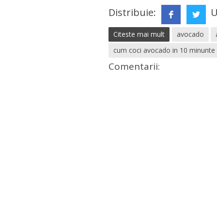
Distribuie:
U
Citeste mai mult
avocado
cum coci avocado in 10 minunte
Comentarii: