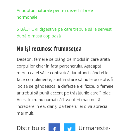
Antidoturi naturale pentru dezechilibrele
hormonale
5 BĂUTURI digestive pe care trebuie să le servești
după o masa copioasă
Nu își recunosc frumusețea
Deseori, femeile se plâng de modul în care arată
corpul lor chiar în fața partenerului. Așteaptă
mereu ca el să le contrazică, iar atunci când el le
face complimente, sunt în stare să nu le accepte. În
loc să se gândească la defectele ei fizice, o femeie
ar trebui să pună accent pe trăsăturile care îi plac.
Acest lucru nu numai că îi va oferi mai multă
încredere în ea, dar și partenerul ei o va aprecia
mai mult.
Distribuie:
Urmareste-