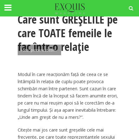
RELATII
Care sunt GREȘELILE pe
care TOATE femeile le
fac într-o relație
Foto: pinterest.com
Modul în care reacționăm față de ceea ce se
întâmplă în relația de cuplu poate provoca
schimbări mari între parteneri. Sunt cazuri în care
tindem încă de la început să facem anumite erori,
pe care nu mai reușim apoi să le corectăm de-a
lungul timpului. Și așa apare inevitabila întrebare:
„Unde am greșit de nu a mers?”.
Citește mai jos care sunt greșelile cele mai
frecvente, pe care toate reprezentantele sexului