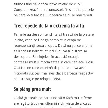
frumos tind să le facă într-o relație de cuplu.
Conștientizează-le, recunoaștele în sinea ta pe cele
pe care le-ai făcut și… încearcă să nu le mai repeți!
Trec repede de la o extremă la alta
Femeile au deseori tendința să treacă de la o stare
la alta, ceea ce îi bagă complet în ceață pe
reprezentanții sexului opus. Dacă nu știi ce anume
să îi ceri un bărbat, atunci el nu va fi în stare să
descopere. Bineînțeles, în această ecuație
contează mult și modalitatea în care ceri acel lucru.
O atitudine care exprimă disperare nu va avea
niciodată succes, mai ales dacă bărbatul respectiv
nu este sigur pe relația aceea.
Se plâng prea mult
O altă greșeală pe care tind să o facă multe femei
are legătură cu nemulțumirile din viața de zi cu zi.