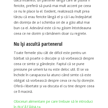
dacă întâlnesc un partener lângă care ar putea fi
fericite, preferă să pună mai mult accent pe ceea
ce nu le place la el. Evident, realizează mult prea
târziu că erau fericite lângă el și că l-au îndepărtat
din dorința de a-l schimba ori de a găsi altul mai
bun ca el. Adevărul este că nu găsim întotdeauna
ceea ce ne dorim și rămânem doar cu regrete.
Nu își ascultă partenerul
Toate femeile știu cât de dificil este pentru un
bărbat să poarte o discuție și să vorbească despre
ceea ce simte și gândește. Faptul că se pune
presiune pe umerii lui nu este deloc util. El se va
închide în carapacea lui atunci când simte că este
obligat să vorbească despre ceva ce nu își dorește.
Oferă-i libertate și va discuta el cu tine despre ceea
ce îl macină.
Obiceiuri alimentare pe care trebuie să le introduci
în BUCĂTĂRIA ta