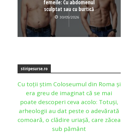
femeile: Cu abdomenul
sculptat sau cu burtică
30/05/2026
stiripesurse.ro
Cu toții știm Coloseumul din Roma și
era greu de imaginat că se mai
poate descoperi ceva acolo: Totuși,
arheologii au dat peste o adevărată
comoară, o clădire uriașă, care zăcea
sub pământ