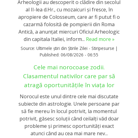
Arheologii au descoperit o clădire din secolul
al II-lea d.Hr., cu mozaicuri şi fresce, în
apropiere de Colosseum, care ar fi putut fi o
cazarmă folosită de pompierii din Roma
Antică, a anunţat miercuri Oficiul Arheologic
din capitala Italiei, inform...
Read more »
Source:
Ultimele știri din Știrile Zilei - Stiripesurse
|
Published:
06/08/2026 - 06:55
Cele mai norocoase zodii.
Clasamentul nativilor care par să
atragă oportunitățile în viața lor
Norocul este unul dintre cele mai discutate
subiecte din astrologie. Unele persoane par
să fie mereu în locul potrivit, la momentul
potrivit, găsesc soluții când ceilalți văd doar
probleme și primesc oportunități exact
atunci când au cea mai mare nev...