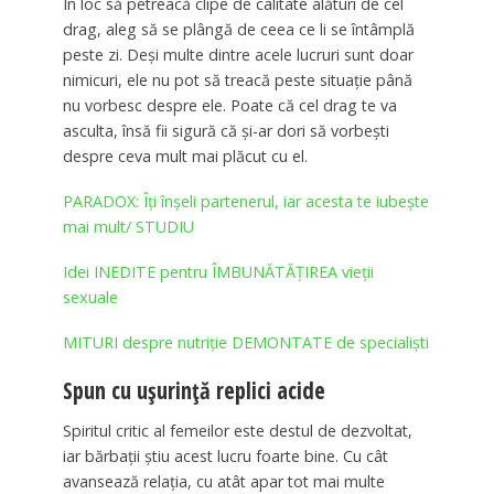
În loc să petreacă clipe de calitate alături de cel
drag, aleg să se plângă de ceea ce li se întâmplă
peste zi. Deși multe dintre acele lucruri sunt doar
nimicuri, ele nu pot să treacă peste situație până
nu vorbesc despre ele. Poate că cel drag te va
asculta, însă fii sigură că și-ar dori să vorbești
despre ceva mult mai plăcut cu el.
PARADOX: Îți înșeli partenerul, iar acesta te iubește
mai mult/ STUDIU
Idei INEDITE pentru ÎMBUNĂTĂȚIREA vieții
sexuale
MITURI despre nutriție DEMONTATE de specialiști
Spun cu ușurință replici acide
Spiritul critic al femeilor este destul de dezvoltat,
iar bărbații știu acest lucru foarte bine. Cu cât
avansează relația, cu atât apar tot mai multe