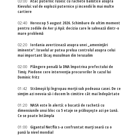
03:00
Atac puternic rusesc cu rachete balistice asupra
Kievului: val de explozii puternice și incendii în mai multe
cartiere
02:40
Horoscop 5 august 2026. Schimbare de ultim moment
pentru zodiile de Aer și Apă: decizia care le salvează dintr-o
mare problemă
02:20
Iordania avertizează asupra unei „amenințări
iminente”: Israelul ar putea prelua controlul asupra celui
mai important lăcaș musulman din Ierusalim
02:00
Plângere penală la DNA împotriva prefectului de
Timiș: Piedone cere intervenția procurorilor în cazul lui
Dominic Fritz
01:42
Strămoșii își îngropau morții sub podeaua casei. De ce
simțim azi nevoia să-i ducem în cimitire cât mai îndepărtate
01:20
NASA este în alertă: o bucată de rachetă cu
dimensiunile unui bloc cu 5 etaje se prăbușește azi pe Lună.
Ce se poate întâmpla
01:00
Gigantul Netflix s-a confruntat marţi seară cu o
pană la nivel mondial