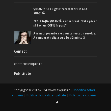
ȘOCANT! Ce au găsit cercetătorii în APA
SFINȚITĂ
DECLARAȚIA ȘOCANTĂ a unui preot: ”Este păcat
să faci un COPIL în post”
Afirmaţii şocante ale unui cunoscut neurolog:
A comparat religia cu o boală mintală
Contact
contact@exquis.ro
Publicitate
Copyright © 2017-2024. www.exquis.ro |
Modifică setări
cookies
|
Politica de confidențialitate
|
Politica de cookies