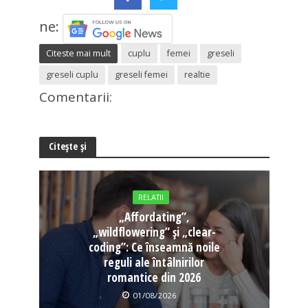
ne:
Citeste mai mult
cuplu
femei
greseli
greseli cuplu
greseli femei
realtie
Comentarii:
Citește și
RELATII
„Affordating”,
„wildflowering” și „clear-
coding”: Ce înseamnă noile
reguli ale întâlnirilor
romantice din 2026
01/08/2026