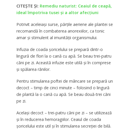
CITEȘTE ȘI:
Remediu naturist: Ceaiul de ceapă,
ideal împotriva tusei și a altor afecțiuni
Potrivit aceleiaşi surse, părţile aeriene ale plantei se
recomandă în combaterea anorexiilor, ca tonic
amar şi stimulent al imunităţii organismului.
Infuzia de coada şoricelului se prepară dintr-o
lingură de flori la o cană cu apă. Se beau trei-patru
căni pe zi. Această infuzie este utilă şi în comprese
şi spălarea rănilor.
Pentru stimularea poftei de mâncare se prepară un
decoct – timp de cinci minute – folosind o lingură
de plantă la o cană cu apă. Se beau două-trei căni
pe zi.
Acelaşi decoct – trei-patru căni pe zi – se utilizează
şi în reducerea hemoragiilor. Ceaiul de coada
şoricelului este util şi în stimularea secreţiei de bilă.