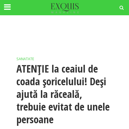
SANATATE
ATENȚIE la ceaiul de
coada șoricelului! Deși
ajută la răceală,
trebuie evitat de unele
persoane