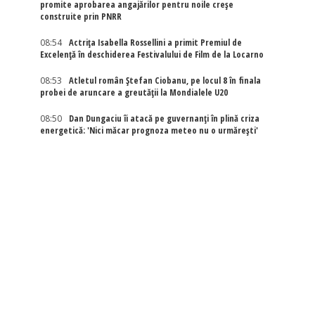
promite aprobarea angajărilor pentru noile creșe
construite prin PNRR
08:54
Actriţa Isabella Rossellini a primit Premiul de
Excelenţă în deschiderea Festivalului de Film de la Locarno
08:53
Atletul român Ștefan Ciobanu, pe locul 8 în finala
probei de aruncare a greutății la Mondialele U20
08:50
Dan Dungaciu îi atacă pe guvernanți în plină criza
energetică: 'Nici măcar prognoza meteo nu o urmărești'