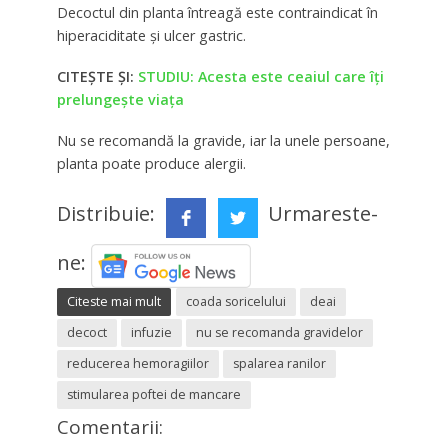
Decoctul din planta întreagă este contraindicat în
hiperaciditate şi ulcer gastric.
CITEȘTE ȘI:
STUDIU: Acesta este ceaiul care îți
prelungește viața
Nu se recomandă la gravide, iar la unele persoane,
planta poate produce alergii.
Distribuie:
Urmareste-
ne:
Citeste mai mult
coada soricelului
deai
decoct
infuzie
nu se recomanda gravidelor
reducerea hemoragiilor
spalarea ranilor
stimularea poftei de mancare
Comentarii: