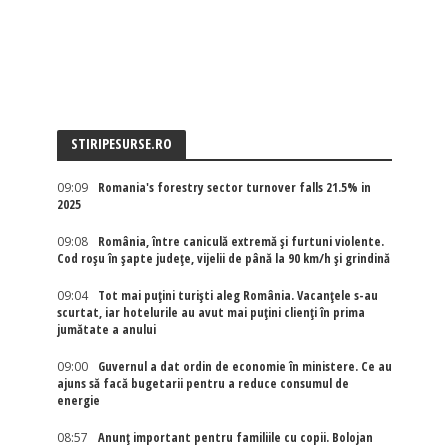
STIRIPESURSE.RO
09:09
Romania's forestry sector turnover falls 21.5% in
2025
09:08
România, între caniculă extremă și furtuni violente.
Cod roșu în șapte județe, vijelii de până la 90 km/h și grindină
09:04
Tot mai puțini turiști aleg România. Vacanțele s-au
scurtat, iar hotelurile au avut mai puțini clienți în prima
jumătate a anului
09:00
Guvernul a dat ordin de economie în ministere. Ce au
ajuns să facă bugetarii pentru a reduce consumul de
energie
08:57
Anunț important pentru familiile cu copii. Bolojan