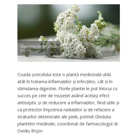
topremediinaturiste
.ro
Coada şoricelului este o plantă medicinală utilă
atât în tratarea inflamaţiilor şi infecţiilor, cât şi în
stimularea digestiei. Florile plantei le pot înlocui cu
succes pe cele de muşeţel având acelaşi efect
antiseptic şi de reducere a inflamaţiilor, fiind utile şi
ca protector împotriva radiaţiilor şi de refacere a
straturilor deteriorate ale pielii, potrivit Ghidului
plantelor medinale, coordonat de farmacologul dr.
Ovidiu Bojor.